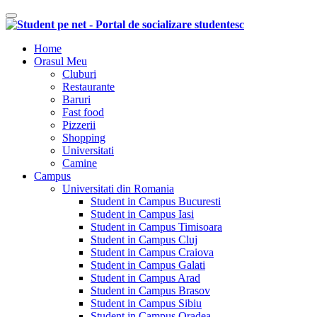
Comutare navigare
Home
Orasul Meu
Cluburi
Restaurante
Baruri
Fast food
Pizzerii
Shopping
Universitati
Camine
Campus
Universitati din Romania
Student in Campus Bucuresti
Student in Campus Iasi
Student in Campus Timisoara
Student in Campus Cluj
Student in Campus Craiova
Student in Campus Galati
Student in Campus Arad
Student in Campus Brasov
Student in Campus Sibiu
Student in Campus Oradea