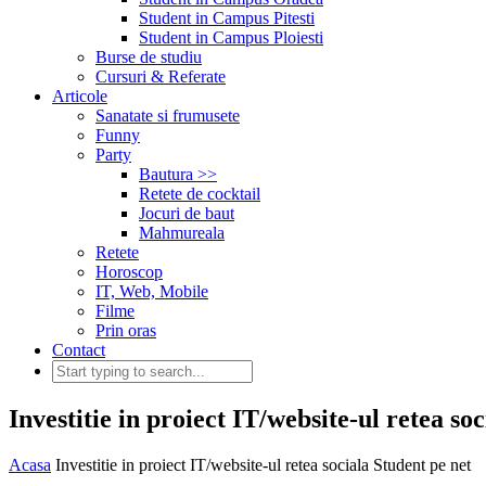
Student in Campus Pitesti
Student in Campus Ploiesti
Burse de studiu
Cursuri & Referate
Articole
Sanatate si frumusete
Funny
Party
Bautura >>
Retete de cocktail
Jocuri de baut
Mahmureala
Retete
Horoscop
IT, Web, Mobile
Filme
Prin oras
Contact
Investitie in proiect IT/website-ul retea so
Acasa
Investitie in proiect IT/website-ul retea sociala Student pe net