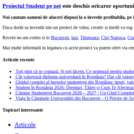
Proiectul Student pe net
este deschis oricaror oportunit
Noi cautam oameni de afaceri dispusi la o investie profitabila, pe 
Daca doriti sa investiti intr-un proiect de viitor, creativ si inedit va r
Recent ne-am extins si in
Bucuresti
,
Iasi
,
Timisoara
,
Cluj Napoca
,
Cra
Mai multe informatii in legatura cu acest proiect va putem oferi via ema
Articole recente
Toți știm că se copiază. Și toți tăcem. Ce urmează pentru stude
Cât valorează diploma universitară în România? Dar cât valore
Ghidul complet al burselor studențești din România: tipuri, valori
Student în România 2026: Drepturi, Tăieri și Cum Te Afectea
Cămine Studențești București 2026 – 2027 / Un Ghid Complet 
Viața în Căminele Universității din București – O Privire de 
Topicuri interesante
Articole