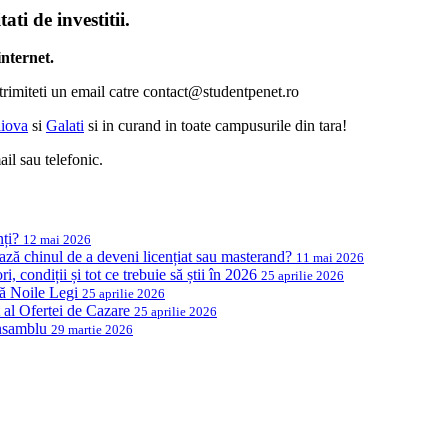
ati de investitii.
internet.
og trimiteti un email catre contact@studentpenet.ro
iova
si
Galati
si in curand in toate campusurile din tara!
il sau telefonic.
nți?
12 mai 2026
ază chinul de a deveni licențiat sau masterand?
11 mai 2026
, condiții și tot ce trebuie să știi în 2026
25 aprilie 2026
ză Noile Legi
25 aprilie 2026
al Ofertei de Cazare
25 aprilie 2026
Ansamblu
29 martie 2026