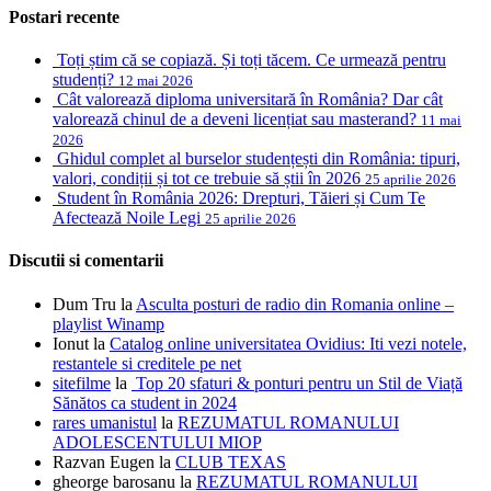
Postari recente
Toți știm că se copiază. Și toți tăcem. Ce urmează pentru
studenți?
12 mai 2026
Cât valorează diploma universitară în România? Dar cât
valorează chinul de a deveni licențiat sau masterand?
11 mai
2026
Ghidul complet al burselor studențești din România: tipuri,
valori, condiții și tot ce trebuie să știi în 2026
25 aprilie 2026
Student în România 2026: Drepturi, Tăieri și Cum Te
Afectează Noile Legi
25 aprilie 2026
Discutii si comentarii
Dum Tru
la
Asculta posturi de radio din Romania online –
playlist Winamp
Ionut
la
Catalog online universitatea Ovidius: Iti vezi notele,
restantele si creditele pe net
sitefilme
la
Top 20 sfaturi & ponturi pentru un Stil de Viață
Sănătos ca student in 2024
rares umanistul
la
REZUMATUL ROMANULUI
ADOLESCENTULUI MIOP
Razvan Eugen
la
CLUB TEXAS
gheorge barosanu
la
REZUMATUL ROMANULUI