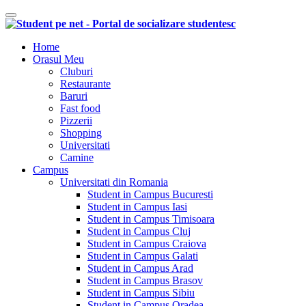
Comutare navigare
Home
Orasul Meu
Cluburi
Restaurante
Baruri
Fast food
Pizzerii
Shopping
Universitati
Camine
Campus
Universitati din Romania
Student in Campus Bucuresti
Student in Campus Iasi
Student in Campus Timisoara
Student in Campus Cluj
Student in Campus Craiova
Student in Campus Galati
Student in Campus Arad
Student in Campus Brasov
Student in Campus Sibiu
Student in Campus Oradea