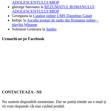
ADOLESCENTULUI MIOP
gheorge barosanu
la
REZUMATUL ROMANULUI
ADOLESCENTULUI MIOP
Georgiana
la
Catalog online UMS Danubius Galati
Imfrpc
la
Asculta posturi de radio din Romania online –
playlist Winamp
Solomon Genioara
la
Jumbo
Urmariti-ne pe Facebook
CONTACTEAZA - NE
Nu suntem disponibili momentan. Dar ne puteți trimite un e-mail și
vă vom răspunde cât mai curând posibil.