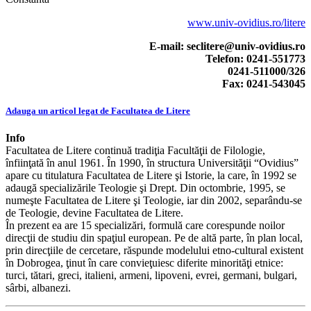
www.univ-ovidius.ro/litere
E-mail: seclitere@univ-ovidius.ro
Telefon: 0241-551773
0241-511000/326
Fax: 0241-543045
Adauga un articol legat de Facultatea de Litere
Info
Facultatea de Litere continuă tradiţia Facultăţii de Filologie,
înfiinţată în anul 1961. În 1990, în structura Universităţii “Ovidius”
apare cu titulatura Facultatea de Litere şi Istorie, la care, în 1992 se
adaugă specializările Teologie şi Drept. Din octombrie, 1995, se
numeşte Facultatea de Litere şi Teologie, iar din 2002, separându-se
de Teologie, devine Facultatea de Litere.
În prezent ea are 15 specializări, formulă care corespunde noilor
direcţii de studiu din spaţiul european. Pe de altă parte, în plan local,
prin direcţiile de cercetare, răspunde modelului etno-cultural existent
în Dobrogea, ţinut în care convieţuiesc diferite minorităţi etnice:
turci, tătari, greci, italieni, armeni, lipoveni, evrei, germani, bulgari,
sârbi, albanezi.