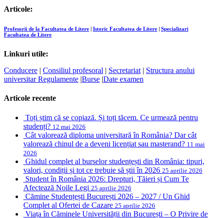
Articole:
Profesorii de la Facultatea de Litere
|
Istoric Facultatea de Litere
|
Specializari
Facultatea de Litere
Linkuri utile:
Conducere
|
Consiliul profesoral
|
Secretariat
|
Structura anului
universitar
Regulamente
|
Burse
|
Date examen
Articole recente
Toți știm că se copiază. Și toți tăcem. Ce urmează pentru
studenți?
12 mai 2026
Cât valorează diploma universitară în România? Dar cât
valorează chinul de a deveni licențiat sau masterand?
11 mai
2026
Ghidul complet al burselor studențești din România: tipuri,
valori, condiții și tot ce trebuie să știi în 2026
25 aprilie 2026
Student în România 2026: Drepturi, Tăieri și Cum Te
Afectează Noile Legi
25 aprilie 2026
Cămine Studențești București 2026 – 2027 / Un Ghid
Complet al Ofertei de Cazare
25 aprilie 2026
Viața în Căminele Universității din București – O Privire de