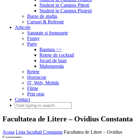
Student in Campus Pitesti
Student in Campus Ploiesti
Burse de studiu
Cursuri & Referate
Articole
Sanatate si frumusete
Funny
Party
Bautura >>
Retete de cocktail
Jocuri de baut
Mahmureala
Retete
Horoscop
IT, Web, Mobile
Filme
Prin oras
Contact
Facultatea de Litere – Ovidius Constanta
Acasa
Lista facultati Constanta
Facultatea de Litere – Ovidius
Constanta