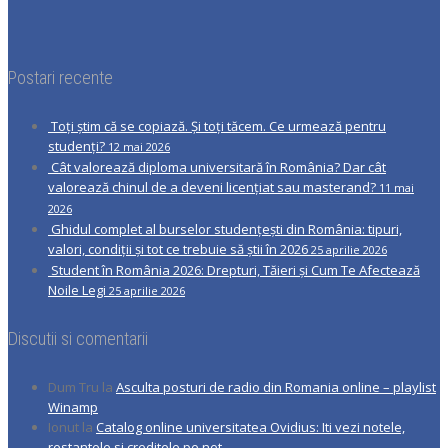
Postari recente
Toți știm că se copiază. Și toți tăcem. Ce urmează pentru
studenți?
12 mai 2026
Cât valorează diploma universitară în România? Dar cât
valorează chinul de a deveni licențiat sau masterand?
11 mai
2026
Ghidul complet al burselor studențești din România: tipuri,
valori, condiții și tot ce trebuie să știi în 2026
25 aprilie 2026
Student în România 2026: Drepturi, Tăieri și Cum Te Afectează
Noile Legi
25 aprilie 2026
Discutii si comentarii
Dum Tru
la
Asculta posturi de radio din Romania online – playlist
Winamp
Ionut
la
Catalog online universitatea Ovidius: Iti vezi notele,
restantele si creditele pe net