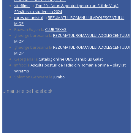
sitefilme
la
Top 20 sfaturi & ponturi pentru un Stil de Viață
Sănătos ca student in 2024
rares umanistul
la
REZUMATUL ROMANULUI ADOLESCENTULUI
MIOP
Razvan Eugen
la
CLUB TEXAS
gheorge barosanu
la
REZUMATUL ROMANULUI ADOLESCENTULUI
MIOP
gheorge barosanu
la
REZUMATUL ROMANULUI ADOLESCENTULUI
MIOP
Georgiana
la
Catalog online UMS Danubius Galati
Imfrpc
la
Asculta posturi de radio din Romania online – playlist
Winamp
Solomon Genioara
la
Jumbo
Urmariti-ne pe Facebook