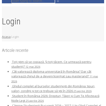
Login
Acasa
Login
Articole recente
Toți știm că se copiază. Și toți tăcem. Ce urmează pentru
studenți?
12 mai 2026
Cât valorează diploma universitară în România? Dar cât
valorează chinul de a deveni licențiat sau masterand?
11 mai
2026
Ghidul complet al burselor studențești din România: tipuri,
valori, condiții și tot ce trebuie să știi în 2026
25 aprilie 2026
Student în România 2026: Drepturi, Tăieri și Cum Te Afectează
Noile Legi
25 aprilie 2026
Cămine Studențești București 2026 – 2027 / Un Ghid Complet al