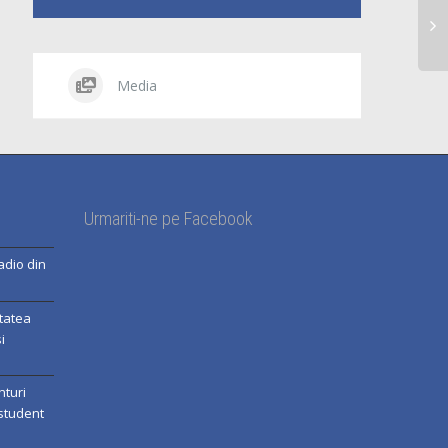
Media
Urmariti-ne pe Facebook
adio din
itatea
i
nturi
 student