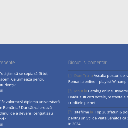
 recente
Discutii si comentarii
Toți știm că se copiază. Și toți
Dum Tru
la
Asculta posturi de r
tăcem. Ce urmează pentru
Romania online – playlist Winamp
studenți?
26
Ionut
la
Catalog online univers
Ovidius: Iti vezi notele, restantele s
Cât valorează diploma universitară
creditele pe net
în România? Dar cât valorează
sitefilme
la
Top 20 sfaturi & po
chinul de a deveni licențiat sau
pentru un Stil de Viață Sănătos ca
nd?
in 2024
26