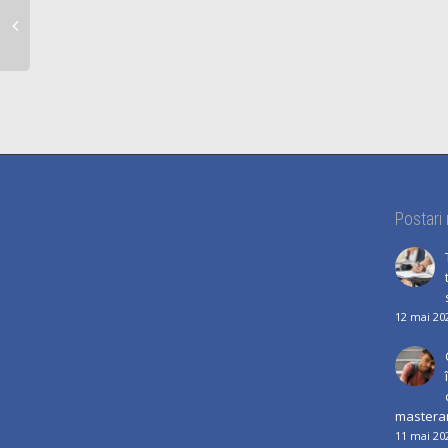
Postari
12 mai 20
mastera
11 mai 20