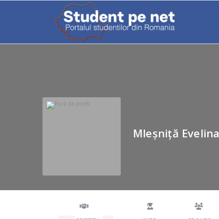
Mleșniță Evelin