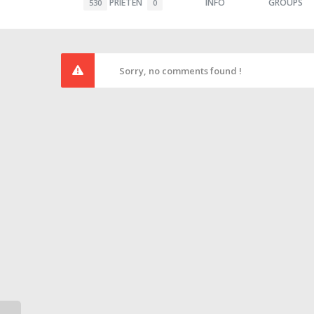
PRIETEN
INFO
GROUPS
530
0
Sorry, no comments found !