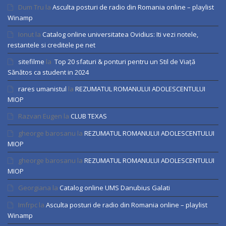
Dum Tru
la
Asculta posturi de radio din Romania online – playlist
Winamp
Ionut
la
Catalog online universitatea Ovidius: Iti vezi notele,
restantele si creditele pe net
sitefilme
la
Top 20 sfaturi & ponturi pentru un Stil de Viață
Sănătos ca student in 2024
rares umanistul
la
REZUMATUL ROMANULUI ADOLESCENTULUI
MIOP
Razvan Eugen
la
CLUB TEXAS
gheorge barosanu
la
REZUMATUL ROMANULUI ADOLESCENTULUI
MIOP
gheorge barosanu
la
REZUMATUL ROMANULUI ADOLESCENTULUI
MIOP
Georgiana
la
Catalog online UMS Danubius Galati
Imfrpc
la
Asculta posturi de radio din Romania online – playlist
Winamp