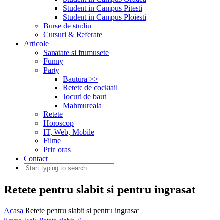
Student in Campus Pitesti
Student in Campus Ploiesti
Burse de studiu
Cursuri & Referate
Articole
Sanatate si frumusete
Funny
Party
Bautura >>
Retete de cocktail
Jocuri de baut
Mahmureala
Retete
Horoscop
IT, Web, Mobile
Filme
Prin oras
Contact
Retete pentru slabit si pentru ingrasat
Acasa
Retete pentru slabit si pentru ingrasat
,
Retete
,
look
,
Retete
,
slabit
0