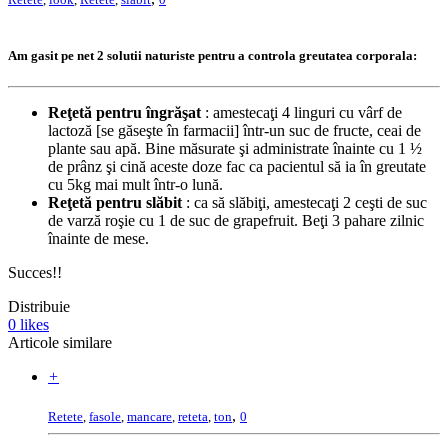
Am gasit pe net 2 solutii naturiste pentru a controla greutatea corporala:
Reţetă pentru îngrăşat
: amestecaţi 4 linguri cu vârf de
lactoză [se găseşte în farmacii] într-un suc de fructe, ceai de
plante sau apă. Bine măsurate şi administrate înainte cu 1 ½
de prânz şi cină aceste doze fac ca pacientul să ia în greutate
cu 5kg mai mult într-o lună.
Reţetă pentru slăbit
: ca să slăbiţi, amestecaţi 2 ceşti de suc
de varză roşie cu 1 de suc de grapefruit. Beţi 3 pahare zilnic
înainte de mese.
Succes!!
Distribuie
0
likes
Articole similare
+
,
Retete
,
fasole
,
mancare
,
reteta
,
ton
0