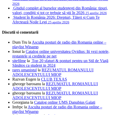
2026
Ghidul complet al burselor studențești din România: tipuri,
valori, condiții și tot ce trebuie să știi în 2026
25 aprilie 2026
Student în România 2026: Drepturi, Tăieri și Cum Te
Afectează Noile Legi
25 aprilie 2026
Discutii si comentarii
Dum Tru
la
Asculta posturi de radio din Romania online –
playlist Winamp
Ionut
la
Catalog online universitatea Ovidius: Iti vezi notele,
restantele si creditele pe net
sitefilme
la
Top 20 sfaturi & ponturi pentru un Stil de Viață
Sănătos ca student in 2024
rares umanistul
la
REZUMATUL ROMANULUI
ADOLESCENTULUI MIOP
Razvan Eugen
la
CLUB TEXAS
gheorge barosanu
la
REZUMATUL ROMANULUI
ADOLESCENTULUI MIOP
gheorge barosanu
la
REZUMATUL ROMANULUI
ADOLESCENTULUI MIOP
Georgiana
la
Catalog online UMS Danubius Galati
Imfrpc
la
Asculta posturi de radio din Romania online –
playlist Winamp