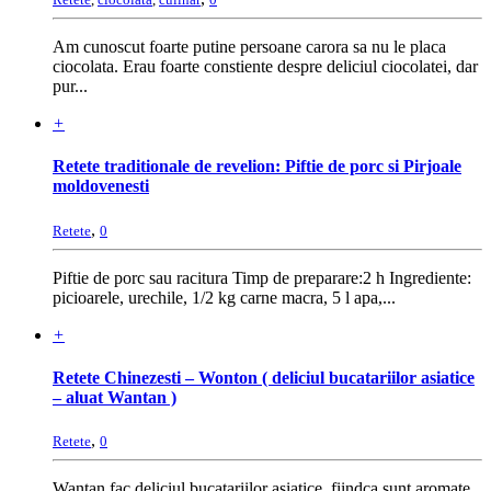
Am cunoscut foarte putine persoane carora sa nu le placa
ciocolata. Erau foarte constiente despre deliciul ciocolatei, dar
pur...
+
Retete traditionale de revelion: Piftie de porc si Pirjoale
moldovenesti
,
Retete
0
Piftie de porc sau racitura Timp de preparare:2 h Ingrediente:
picioarele, urechile, 1/2 kg carne macra, 5 l apa,...
+
Retete Chinezesti – Wonton ( deliciul bucatariilor asiatice
– aluat Wantan )
,
Retete
0
Wantan fac deliciul bucatariilor asiatice, fiindca sunt aromate