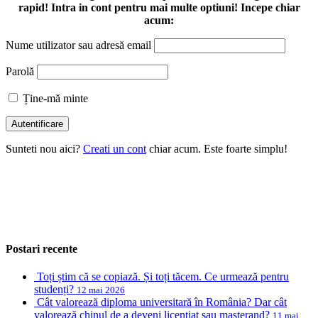
rapid! Intra in cont pentru mai multe optiuni! Incepe chiar
acum:
Nume utilizator sau adresă email
Parolă
Ține-mă minte
Sunteti nou aici?
Creati un cont
chiar acum. Este foarte simplu!
Postari recente
Toți știm că se copiază. Și toți tăcem. Ce urmează pentru
studenți?
12 mai 2026
Cât valorează diploma universitară în România? Dar cât
valorează chinul de a deveni licențiat sau masterand?
11 mai