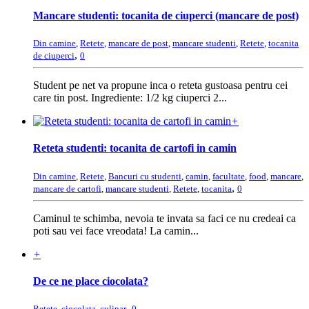
Mancare studenti: tocanita de ciuperci (mancare de post)
Din camine
,
Retete
,
mancare de post
,
mancare studenti
,
Retete
,
tocanita
,
de ciuperci
0
Student pe net va propune inca o reteta gustoasa pentru cei
care tin post. Ingrediente: 1/2 kg ciuperci 2...
+
Reteta studenti: tocanita de cartofi in camin
Din camine
,
Retete
,
Bancuri cu studenti
,
camin
,
facultate
,
food
,
mancare
,
,
mancare de cartofi
,
mancare studenti
,
Retete
,
tocanita
0
Caminul te schimba, nevoia te invata sa faci ce nu credeai ca
poti sau vei face vreodata! La camin...
+
De ce ne place ciocolata?
,
Retete
,
ciocolata
,
culinar
0