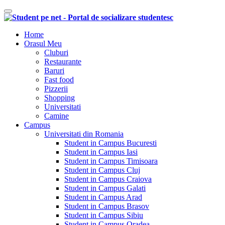
Comutare navigare
Home
Orasul Meu
Cluburi
Restaurante
Baruri
Fast food
Pizzerii
Shopping
Universitati
Camine
Campus
Universitati din Romania
Student in Campus Bucuresti
Student in Campus Iasi
Student in Campus Timisoara
Student in Campus Cluj
Student in Campus Craiova
Student in Campus Galati
Student in Campus Arad
Student in Campus Brasov
Student in Campus Sibiu
Student in Campus Oradea