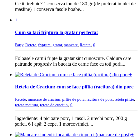
Ce iti trebuie? 1 conserva ton de 180 gr (de preferat in ulei de
masline) 1 conserva fasole boabe...
+
Cum sa faci friptura la gratar perfecta!
,
Party
,
Retete
,
friptura
,
gratar
,
mancare
,
Retete
0
Foloasele carnii fripte la gratar sint cunoscute. Caldura care
patrunde progresiv in bucata de carne face ca toti porii...
+
Reteta de Craciun: cum se face piftia (racitura) din porc
Retete
,
mancare de craciun
,
piftie de porc
,
racitura de porc
,
reteta piftie
,
,
reteta racitura
,
retete de craciun
0
Ingrediente: 4 picioare porc, 1 rasol, 2 urechi porc, 200 g
şorici, 6 l apă; 2 cepe, 1 morcov(mic),...
+