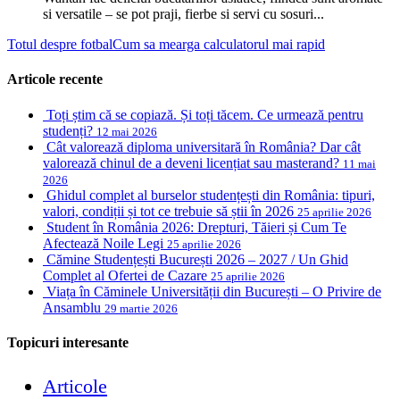
si versatile – se pot praji, fierbe si servi cu sosuri...
Totul despre fotbal
Cum sa mearga calculatorul mai rapid
Articole recente
Toți știm că se copiază. Și toți tăcem. Ce urmează pentru
studenți?
12 mai 2026
Cât valorează diploma universitară în România? Dar cât
valorează chinul de a deveni licențiat sau masterand?
11 mai
2026
Ghidul complet al burselor studențești din România: tipuri,
valori, condiții și tot ce trebuie să știi în 2026
25 aprilie 2026
Student în România 2026: Drepturi, Tăieri și Cum Te
Afectează Noile Legi
25 aprilie 2026
Cămine Studențești București 2026 – 2027 / Un Ghid
Complet al Ofertei de Cazare
25 aprilie 2026
Viața în Căminele Universității din București – O Privire de
Ansamblu
29 martie 2026
Topicuri interesante
Articole