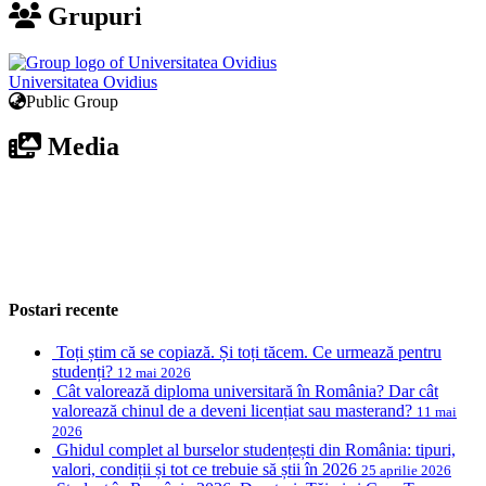
Grupuri
Universitatea Ovidius
Public Group
Media
Postari recente
Toți știm că se copiază. Și toți tăcem. Ce urmează pentru
studenți?
12 mai 2026
Cât valorează diploma universitară în România? Dar cât
valorează chinul de a deveni licențiat sau masterand?
11 mai
2026
Ghidul complet al burselor studențești din România: tipuri,
valori, condiții și tot ce trebuie să știi în 2026
25 aprilie 2026