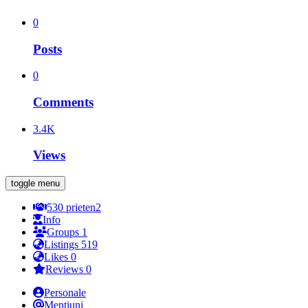
0
Posts
0
Comments
3.4K
Views
toggle menu
530
prieten
2
Info
Groups
1
Listings
519
Likes
0
Reviews
0
Personale
Mențiuni