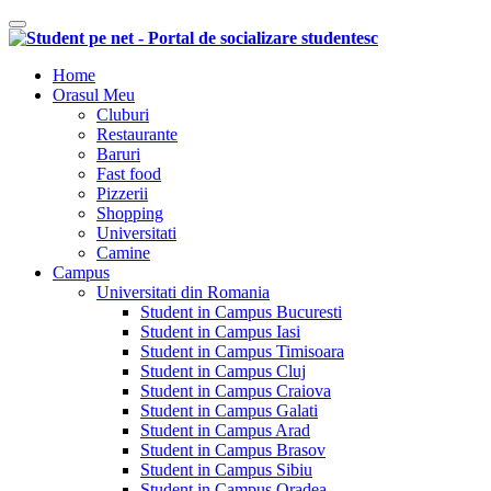
Comutare navigare
Home
Orasul Meu
Cluburi
Restaurante
Baruri
Fast food
Pizzerii
Shopping
Universitati
Camine
Campus
Universitati din Romania
Student in Campus Bucuresti
Student in Campus Iasi
Student in Campus Timisoara
Student in Campus Cluj
Student in Campus Craiova
Student in Campus Galati
Student in Campus Arad
Student in Campus Brasov
Student in Campus Sibiu
Student in Campus Oradea