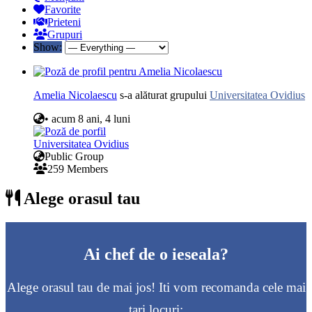
Favorite
Prieteni
Grupuri
Show:
Amelia Nicolaescu
s-a alăturat grupului
Universitatea Ovidius
•
acum 8 ani, 4 luni
Universitatea Ovidius
Public Group
259 Members
Alege orasul tau
Ai chef de o ieseala?
Alege orasul tau de mai jos! Iti vom recomanda cele mai
tari locuri: