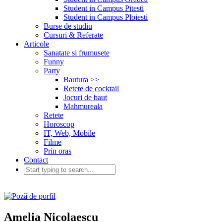
Student in Campus Pitesti
Student in Campus Ploiesti
Burse de studiu
Cursuri & Referate
Articole
Sanatate si frumusete
Funny
Party
Bautura >>
Retete de cocktail
Jocuri de baut
Mahmureala
Retete
Horoscop
IT, Web, Mobile
Filme
Prin oras
Contact
Amelia Nicolaescu