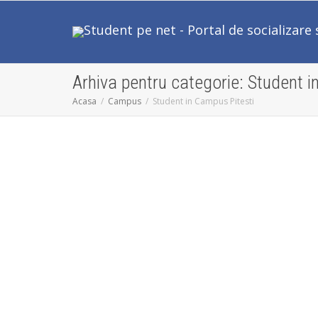
Arhiva pentru categorie: Student i
Acasa
Campus
Student in Campus Pitesti
Admitere 2012
Universitatea din Pitesti
Admitere
,
Student in Campus Pitesti
0
Universitatea din Piteşti oferă o serie
de avantaje celor care vor să devină
studenţii săi. Printre facilităţi se
numără...
Citiți mai departe
0
likes