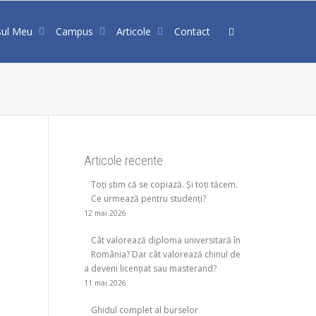
sul Meu
Campus
Articole
Contact
Articole recente
Toți știm că se copiază. Și toți tăcem.
Ce urmează pentru studenți?
12 mai 2026
Cât valorează diploma universitară în
România? Dar cât valorează chinul de
a deveni licențiat sau masterand?
11 mai 2026
Ghidul complet al burselor