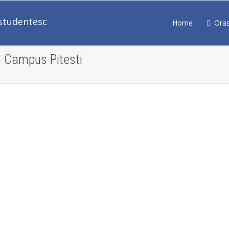
Home
Ora
n Campus Pitesti
Gheorghe Axinte, patronul
„Argecom” dat afară de la
Universitatea Piteşti
Student in Campus Pitesti
0
Gheorghe Axinte, patronul „Argecom”,
poate fi considerat un fenomen al
Universităţii Piteşti. În timp ce firma sa
construia sediul...