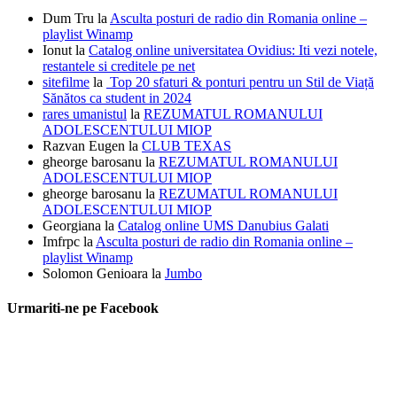
Dum Tru
la
Asculta posturi de radio din Romania online –
playlist Winamp
Ionut
la
Catalog online universitatea Ovidius: Iti vezi notele,
restantele si creditele pe net
sitefilme
la
Top 20 sfaturi & ponturi pentru un Stil de Viață
Sănătos ca student in 2024
rares umanistul
la
REZUMATUL ROMANULUI
ADOLESCENTULUI MIOP
Razvan Eugen
la
CLUB TEXAS
gheorge barosanu
la
REZUMATUL ROMANULUI
ADOLESCENTULUI MIOP
gheorge barosanu
la
REZUMATUL ROMANULUI
ADOLESCENTULUI MIOP
Georgiana
la
Catalog online UMS Danubius Galati
Imfrpc
la
Asculta posturi de radio din Romania online –
playlist Winamp
Solomon Genioara
la
Jumbo
Urmariti-ne pe Facebook