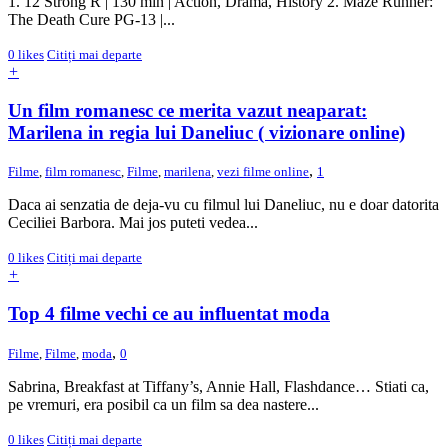
1. 12 Strong R | 130 min | Action, Drama, History 2. Maze Runner:
The Death Cure PG-13 |...
0
likes
Citiți mai departe
+
Un film romanesc ce merita vazut neaparat:
Marilena in regia lui Daneliuc ( vizionare online)
,
Filme
,
film romanesc
,
Filme
,
marilena
,
vezi filme online
1
Daca ai senzatia de deja-vu cu filmul lui Daneliuc, nu e doar datorita
Ceciliei Barbora. Mai jos puteti vedea...
0
likes
Citiți mai departe
+
Top 4 filme vechi ce au influentat moda
,
Filme
,
Filme
,
moda
0
Sabrina, Breakfast at Tiffany’s, Annie Hall, Flashdance… Stiati ca,
pe vremuri, era posibil ca un film sa dea nastere...
0
likes
Citiți mai departe