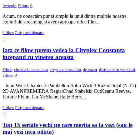
,
Articole
,
Filme
0
Acum, ne conectăm pur și simplu la unul dintre multele noastre
conturi de streaming și avem aproape orice film...
0
likes
Citiți mai departe
+
Iata ce filme putem vedea la Cityplex Constanta
incepand cu vinerea aceasta
Filme
,
cinema in constanta
,
cityplex constanta
,
de vazut
,
distractie in weekend
,
,
Filme
0
John Wick:Chapter 3-Parabellum/John Wick 3:Razboi total (N-15)
2D AVANPREMIERA Regia:Chad Stahelski Cu:Keanu Reeves,
Jerome Flynn, Ian McShane,Halle Berry...
0
likes
Citiți mai departe
+
Top 15 seriale vechi pe care merita sa la vezi (sau le
mai vezi inca odata)