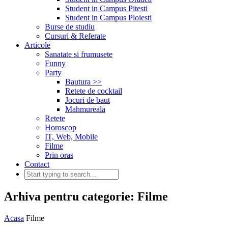
Student in Campus Pitesti
Student in Campus Ploiesti
Burse de studiu
Cursuri & Referate
Articole
Sanatate si frumusete
Funny
Party
Bautura >>
Retete de cocktail
Jocuri de baut
Mahmureala
Retete
Horoscop
IT, Web, Mobile
Filme
Prin oras
Contact
Arhiva pentru categorie: Filme
Acasa
Filme