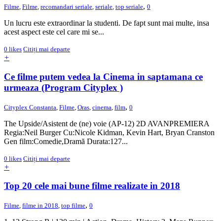
,
Filme
,
Filme
,
recomandari seriale
,
seriale
,
top seriale
0
Un lucru este extraordinar la studenti. De fapt sunt mai multe, insa
acest aspect este cel care mi se...
0
likes
Citiți mai departe
+
Ce filme putem vedea la Cinema in saptamana ce
urmeaza (Program Cityplex )
,
Cityplex Constanta
,
Filme
,
Oras
,
cinema
,
film
0
The Upside/Asistent de (ne) voie (AP-12) 2D AVANPREMIERA
Regia:Neil Burger Cu:Nicole Kidman, Kevin Hart, Bryan Cranston
Gen film:Comedie,Dramă Durata:127...
0
likes
Citiți mai departe
+
Top 20 cele mai bune filme realizate in 2018
,
Filme
,
filme in 2018
,
top filme
0