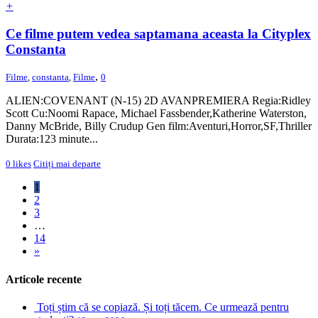
+
Ce filme putem vedea saptamana aceasta la Cityplex
Constanta
,
Filme
,
constanta
,
Filme
0
ALIEN:COVENANT (N-15) 2D AVANPREMIERA Regia:Ridley
Scott Cu:Noomi Rapace, Michael Fassbender,Katherine Waterston,
Danny McBride, Billy Crudup Gen film:Aventuri,Horror,SF,Thriller
Durata:123 minute...
0
likes
Citiți mai departe
1
2
3
…
14
»
Articole recente
Toți știm că se copiază. Și toți tăcem. Ce urmează pentru