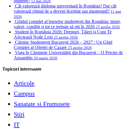
studenți?
12 mai 2026
Cât valorează diploma universitară în România? Dar cât
valorează chinul de a deveni licențiat sau masterand?
11 mai
2026
Ghidul complet al burselor studențești din România: tipuri,
valori, condiții și tot ce trebuie să știi în 2026
25 aprilie 2026
Student în România 2026: Drepturi, Tăieri și Cum Te
Afectează Noile Legi
25 aprilie 2026
Cămine Studențești București 2026 – 2027 / Un Ghid
Complet al Ofertei de Cazare
25 aprilie 2026
Viața în Căminele Universității din București – O Privire de
Ansamblu
29 martie 2026
Topicuri interesante
Articole
Campus
Sanatate si Frumusete
Stiri
IT