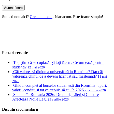
Sunteti nou aici?
Creati un cont
chiar acum. Este foarte simplu!
Postari recente
Toți știm că se copiază. Și toți tăcem. Ce urmează pentru
studenți?
12 mai 2026
Cât valorează diploma universitară în România? Dar cât
valorează chinul de a deveni licențiat sau masterand?
11 mai
2026
Ghidul complet al burselor studențești din România: tipuri,
valori, condiții și tot ce trebuie să știi în 2026
25 aprilie 2026
Student în România 2026: Drepturi, Tăieri și Cum Te
Afectează Noile Legi
25 aprilie 2026
Discutii si comentarii