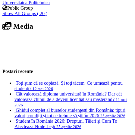
Universitatea Politehnica
Public Group
Show All Groups ( 20 )
Media
Postari recente
Toți știm că se copiază. Și toți tăcem. Ce urmează pentru
studenți?
12 mai 2026
Cât valorează diploma universitară în România? Dar cât
valorează chinul de a deveni licențiat sau masterand?
11 mai
2026
Ghidul complet al burselor studențești din România: tipuri,
valori, condiții și tot ce trebuie să știi în 2026
25 aprilie 2026
Student în România 2026: Drepturi, Tăieri și Cum Te
Afectează Noile Legi
25 aprilie 2026