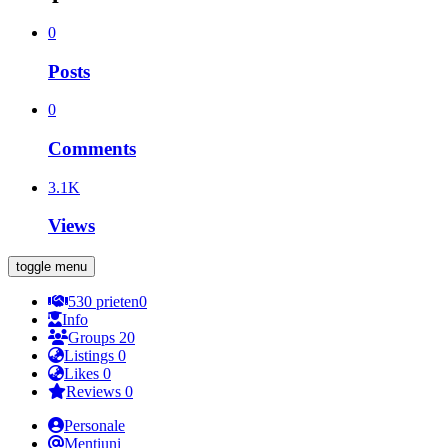
0
Posts
0
Comments
3.1K
Views
toggle menu
530
prieten
0
Info
Groups
20
Listings
0
Likes
0
Reviews
0
Personale
Mențiuni