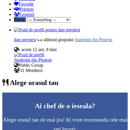
Favorite
Prieteni
Grupuri
Show:
dan preotesi
s-a alăturat grupului
Studentii din Ploiesti
•
acum 12 ani, 8 luni
Studentii din Ploiesti
Public Group
31 Members
Alege orasul tau
Ai chef de o ieseala?
Alege orasul tau de mai jos! Iti vom recomanda cele mai
tari locuri: