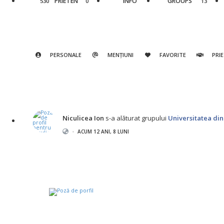
PRIETEN
INFO
GROUPS
530
0
13
PERSONALE
MENȚIUNI
FAVORITE
PRIE
Niculicea Ion
s-a alăturat grupului
Universitatea di
•
ACUM 12 ANI, 8 LUNI