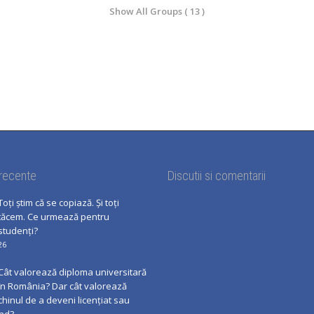
Show All Groups ( 13 )
 recente
Discutii si comentarii
Toți știm că se copiază. Și toți
tăcem. Ce urmează pentru
studenți?
26
Cât valorează diploma universitară
în România? Dar cât valorează
chinul de a deveni licențiat sau
nd?