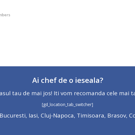
mbers
Ai chef de o ieseala?
asul tau de mai jos! Iti vom recomanda cele mai tar
[gd_location_tab_switcher]
Bucuresti, Iasi, Cluj-Napoca, Timisoara, Brasov, C