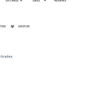
LISTINGS
LIKES
REVIEWS
TENI
GRUPURI
n Oradea