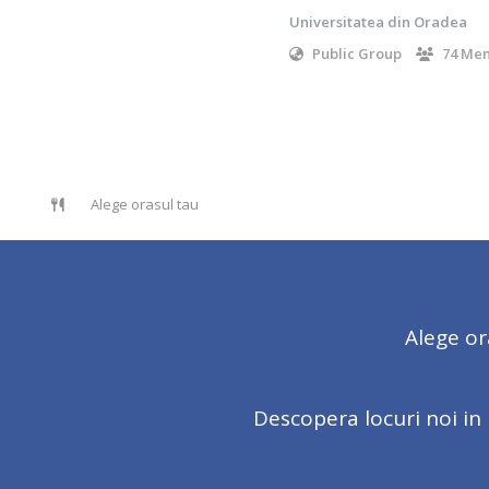
Universitatea din Oradea
Public Group
74 Me
Alege orasul tau
Alege or
Descopera locuri noi in 