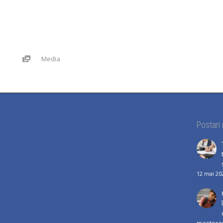
Media
Postari
12 mai 20
mastera