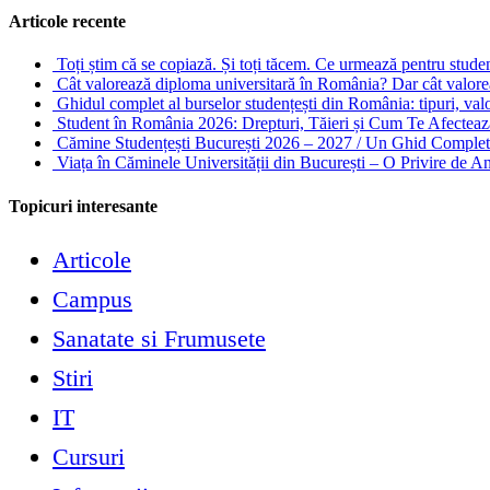
Articole recente
Toți știm că se copiază. Și toți tăcem. Ce urmează pentru stude
Cât valorează diploma universitară în România? Dar cât valore
Ghidul complet al burselor studențești din România: tipuri, valori
Student în România 2026: Drepturi, Tăieri și Cum Te Afectea
Cămine Studențești București 2026 – 2027 / Un Ghid Complet 
Viața în Căminele Universității din București – O Privire de 
Topicuri interesante
Articole
Campus
Sanatate si Frumusete
Stiri
IT
Cursuri