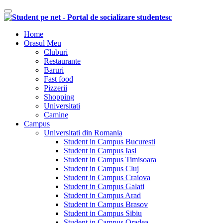
Comutare navigare
Home
Orasul Meu
Cluburi
Restaurante
Baruri
Fast food
Pizzerii
Shopping
Universitati
Camine
Campus
Universitati din Romania
Student in Campus Bucuresti
Student in Campus Iasi
Student in Campus Timisoara
Student in Campus Cluj
Student in Campus Craiova
Student in Campus Galati
Student in Campus Arad
Student in Campus Brasov
Student in Campus Sibiu
Student in Campus Oradea