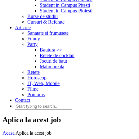
Student in Campus Pitesti
Student in Campus Ploiesti
Burse de studiu
Cursuri & Referate
Articole
Sanatate si frumusete
Funny
Party
Bautura >>
Retete de cocktail
Jocuri de baut
Mahmureala
Retete
Horoscop
IT, Web, Mobile
Filme
Prin oras
Contact
Aplica la acest job
Acasa
Aplica la acest job