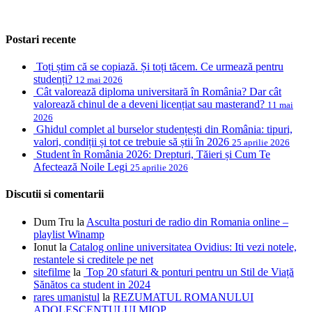
Postari recente
Toți știm că se copiază. Și toți tăcem. Ce urmează pentru
studenți?
12 mai 2026
Cât valorează diploma universitară în România? Dar cât
valorează chinul de a deveni licențiat sau masterand?
11 mai
2026
Ghidul complet al burselor studențești din România: tipuri,
valori, condiții și tot ce trebuie să știi în 2026
25 aprilie 2026
Student în România 2026: Drepturi, Tăieri și Cum Te
Afectează Noile Legi
25 aprilie 2026
Discutii si comentarii
Dum Tru
la
Asculta posturi de radio din Romania online –
playlist Winamp
Ionut
la
Catalog online universitatea Ovidius: Iti vezi notele,
restantele si creditele pe net
sitefilme
la
Top 20 sfaturi & ponturi pentru un Stil de Viață
Sănătos ca student in 2024
rares umanistul
la
REZUMATUL ROMANULUI
ADOLESCENTULUI MIOP