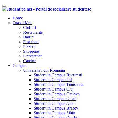
Comutare navigare
Home
Orasul Meu
Cluburi
Restaurante
Baruri
Fast food
Pizzerii
Shopping
Universitati
Camine
Campus
Universitati din Romania
Student in Campus Bucuresti
Student in Campus Iasi
Student in Campus Timisoara
Student in Campus Cluj
Student in Campus Craiova
Student in Campus Galati
Student in Campus Arad
Student in Campus Brasov
Student in Campus Sibiu
Student in Campus Oradea