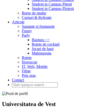
Student in Campus Pitesti
Student in Campus Ploiesti
Burse de studiu
Cursuri & Referate
Articole
Sanatate si frumusete
Funny
Party
Bautura >>
Retete de cocktail
Jocuri de baut
Mahmureala
Retete
Horoscop
IT, Web, Mobile
Filme
Prin oras
Contact
Universitatea de Vest