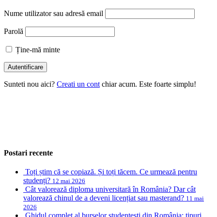
Nume utilizator sau adresă email
Parolă
Ține-mă minte
Sunteti nou aici?
Creati un cont
chiar acum. Este foarte simplu!
Postari recente
Toți știm că se copiază. Și toți tăcem. Ce urmează pentru
studenți?
12 mai 2026
Cât valorează diploma universitară în România? Dar cât
valorează chinul de a deveni licențiat sau masterand?
11 mai
2026
Ghidul complet al burselor studențești din România: tipuri,