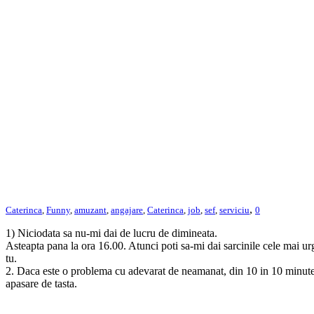
,
Caterinca
,
Funny
,
amuzant
,
angajare
,
Caterinca
,
job
,
sef
,
serviciu
0
1) Niciodata sa nu-mi dai de lucru de dimineata.
Asteapta pana la ora 16.00. Atunci poti sa-mi dai sarcinile cele mai urg
tu.
2. Daca este o problema cu adevarat de neamanat, din 10 in 10 minute v
apasare de tasta.