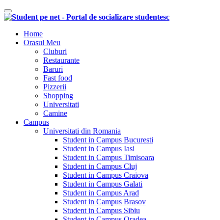
Comutare navigare
Home
Orasul Meu
Cluburi
Restaurante
Baruri
Fast food
Pizzerii
Shopping
Universitati
Camine
Campus
Universitati din Romania
Student in Campus Bucuresti
Student in Campus Iasi
Student in Campus Timisoara
Student in Campus Cluj
Student in Campus Craiova
Student in Campus Galati
Student in Campus Arad
Student in Campus Brasov
Student in Campus Sibiu
Student in Campus Oradea