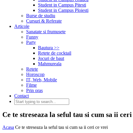
Student in Campus Pitesti
Student in Campus Ploiesti
Burse de studiu
Cursuri & Referate
Articole
Sanatate si frumusete
Funny
Party
Bautura >>
Retete de cocktail
Jocuri de baut
Mahmureala
Retete
Horoscop
IT, Web, Mobile
Filme
Prin oras
Contact
Ce te streseaza la seful tau si cum sa ii ceri
Acasa
Ce te streseaza la seful tau si cum sa ii ceri ce vrei