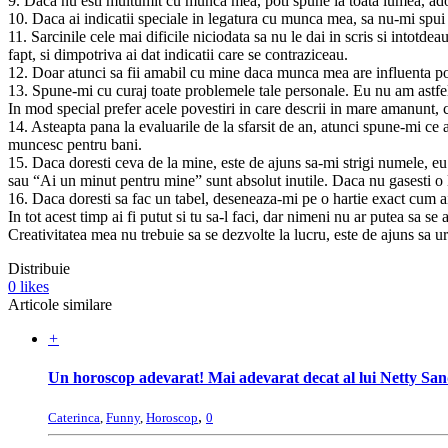
9. Daca nu esti multumit cu munca mea, poti spune la toata lumea, ador
10. Daca ai indicatii speciale in legatura cu munca mea, sa nu-mi spui 
11. Sarcinile cele mai dificile niciodata sa nu le dai in scris si intotd
fapt, si dimpotriva ai dat indicatii care se contraziceau.
12. Doar atunci sa fii amabil cu mine daca munca mea are influenta po
13. Spune-mi cu curaj toate problemele tale personale. Eu nu am astfel
In mod special prefer acele povestiri in care descrii in mare amanunt, c
14. Asteapta pana la evaluarile de la sfarsit de an, atunci spune-mi ce a
muncesc pentru bani.
15. Daca doresti ceva de la mine, este de ajuns sa-mi strigi numele, eu
sau “Ai un minut pentru mine” sunt absolut inutile. Daca nu gasesti o lit
16. Daca doresti sa fac un tabel, deseneaza-mi pe o hartie exact cum ai v
In tot acest timp ai fi putut si tu sa-l faci, dar nimeni nu ar putea sa se 
Creativitatea mea nu trebuie sa se dezvolte la lucru, este de ajuns sa u
Distribuie
0
likes
Articole similare
+
Un horoscop adevarat! Mai adevarat decat al lui Netty Sandu
,
Caterinca
,
Funny
,
Horoscop
0