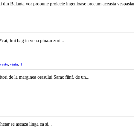
 din Balanta vor propune proiecte ingenioase precum aceasta vespasian
t, Imi bag in vena pina-n zori...
,
veste
,
viata
1
itori de la marginea orasului Sarac fiinf, de un...
etar se aseaza linga ea si...