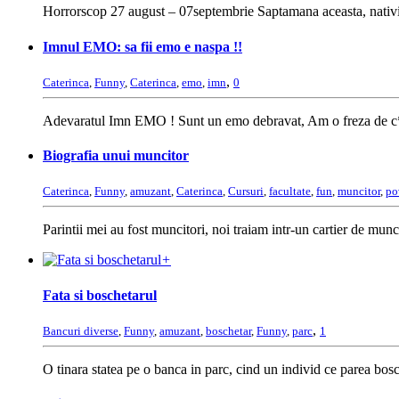
Horrorscop 27 august – 07septembrie Saptamana aceasta, nativii
Imnul EMO: sa fii emo e naspa !!
,
Caterinca
,
Funny
,
Caterinca
,
emo
,
imn
0
Adevaratul Imn EMO ! Sunt un emo debravat, Am o freza de c*ca
Biografia unui muncitor
Caterinca
,
Funny
,
amuzant
,
Caterinca
,
Cursuri
,
facultate
,
fun
,
muncitor
,
po
Parintii mei au fost muncitori, noi traiam intr-un cartier de munc
+
Fata si boschetarul
,
Bancuri diverse
,
Funny
,
amuzant
,
boschetar
,
Funny
,
parc
1
O tinara statea pe o banca in parc, cind un individ ce parea bosch