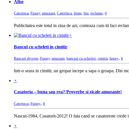
Afise
,
Caterinca
,
Funny
,
amuzant
,
Caterinca
,
firme
,
fun
,
reclame
0
Publicitatea este totul in ziua de azi, conteaza cum iti faci recla
+
Bancul cu scheleti in cimitir
,
Bancuri diverse
,
Funny
,
amuzant
,
bancuri cu scheleti
,
cimitir
,
funny
0
Intr-o seara in cimitir, un gropar incepe a sapa o groapa. Din mo
+
Casatoria – buna sau rea? Proverbe si zicale amuzante!
,
Caterinca
,
Funny
0
Nascut-1984, Casatorit-2012! O fata cand se casatoreste crede in
+