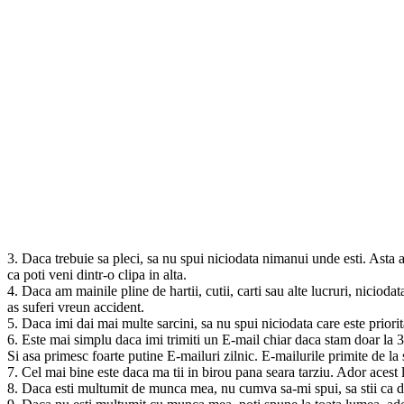
3. Daca trebuie sa pleci, sa nu spui niciodata nimanui unde esti. Asta a
ca poti veni dintr-o clipa in alta.
4. Daca am mainile pline de hartii, cutii, carti sau alte lucruri, niciod
as suferi vreun accident.
5. Daca imi dai mai multe sarcini, sa nu spui niciodata care este priorita
6. Este mai simplu daca imi trimiti un E-mail chiar daca stam doar la 3
Si asa primesc foarte putine E-mailuri zilnic. E-mailurile primite de la s
7. Cel mai bine este daca ma tii in birou pana seara tarziu. Ador acest
8. Daca esti multumit de munca mea, nu cumva sa-mi spui, sa stii ca da