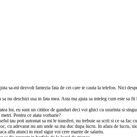
juta sa-mi dezvolt fantezia fata de cei care te cauta la telefon. Nici de
ata sa nu deschizi usa in fata mea. Asta ma ajuta sa inteleg cum este sa fi
tea lor, eu sunt un cititior de ganduri deci voi ghici cu usurinta si singu
 metri. Pentru ce atata vorbarie?
eful tau poti automat sa mi le transferi, nu trebuie sa scrii si ce sa fac cu
 loc, cu adevarat nu am unde sa ma duc dupa lucru. In afara de lucru, nic
ca aflu atunci in mod sigur voi cere marire de salariu.