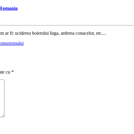
n Romania
m ar fi: uciderea boierului Iuga, arderea conacelor, etc....
comunismului
ate cu
*