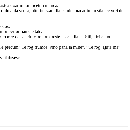
 astea doar mi-ar incetini munca.
 dovada scrisa, ulterior s-ar afla ca nici macar tu nu stiai ce vrei de
rocos.
entru performantele tale.
marire de salariu care urmareste usor inflatia. Stii, nici eu nu
siile precum “Te rog frumos, vino pana la mine”, “Te rog, ajuta-ma”,
sa folosesc.