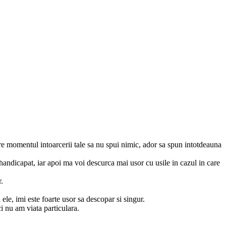
spre momentul intoarcerii tale sa nu spui nimic, ador sa spun intotdeauna
i handicapat, iar apoi ma voi descurca mai usor cu usile in cazul in care
r.
 ele, imi este foarte usor sa descopar si singur.
i nu am viata particulara.