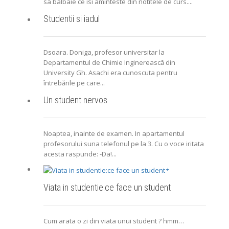
sa balbaie ce isi aminteste din notitele de curs....
Studentii si iadul
Dsoara. Doniga, profesor universitar la
Departamentul de Chimie Inginerească din
University Gh. Asachi era cunoscuta pentru
întrebările pe care...
Un student nervos
Noaptea, inainte de examen. In apartamentul
profesorului suna telefonul pe la 3. Cu o voce iritata
acesta raspunde: -Da!...
+
Viata in studentie:ce face un student
Cum arata o zi din viata unui student ? hmm…