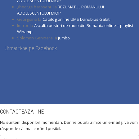
ADOLESCENTULUI MIOP
gheorge barosanu
la
REZUMATUL ROMANULUI
ADOLESCENTULUI MIOP
Georgiana
la
Catalog online UMS Danubius Galati
Imfrpc
la
Asculta posturi de radio din Romania online – playlist
Winamp
Solomon Genioara
la
Jumbo
Urmariti-ne pe Facebook
CONTACTEAZA - NE
Nu suntem disponibili momentan. Dar ne puteți trimite un e-mail și vă vom
răspunde cât mai curând posibil.