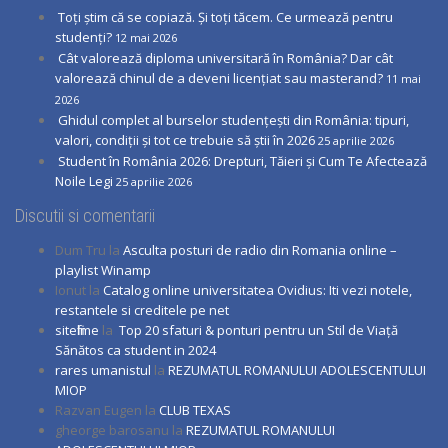
Toți știm că se copiază. Și toți tăcem. Ce urmează pentru
studenți?
12 mai 2026
Cât valorează diploma universitară în România? Dar cât
valorează chinul de a deveni licențiat sau masterand?
11 mai
2026
Ghidul complet al burselor studențești din România: tipuri,
valori, condiții și tot ce trebuie să știi în 2026
25 aprilie 2026
Student în România 2026: Drepturi, Tăieri și Cum Te Afectează
Noile Legi
25 aprilie 2026
Discutii si comentarii
Dum Tru
la
Asculta posturi de radio din Romania online –
playlist Winamp
Ionut
la
Catalog online universitatea Ovidius: Iti vezi notele,
restantele si creditele pe net
sitefilme
la
Top 20 sfaturi & ponturi pentru un Stil de Viață
Sănătos ca student in 2024
rares umanistul
la
REZUMATUL ROMANULUI ADOLESCENTULUI
MIOP
Razvan Eugen
la
CLUB TEXAS
gheorge barosanu
la
REZUMATUL ROMANULUI