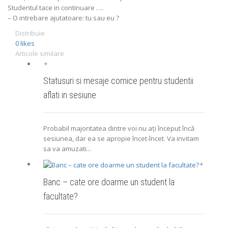
Studentul tace in continuare ….
– O intrebare ajutatoare: tu sau eu ?
Distribuie
0
likes
Articole similare
+
Statusuri si mesaje comice pentru studentii
aflati in sesiune
Probabil majoritatea dintre voi nu aţi început încă
sesiunea, dar ea se apropie încet-încet. Va invitam
sa va amuzati...
+
Banc – cate ore doarme un student la
facultate?