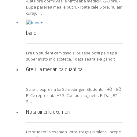
-Cate ore dormi Vasile?-intreaba medicul. -2-3 ore. -
Dupa parerea mea, e putin. -Toate cele 6 ore, nu am
curajul…
+
banc
Era un student cam timid si pusese ochii pe o tipa
super misto in discoteca. Toata seara s-a gandit...
Greu…la mecanica cuantica
Scrie-ti expresia lui Schrodinger. Studentul: HÔ = EÔ
P: Ce reprezinta H? S: Campul magnetic. P: Dar, E?
S:...
Nota pinci la examen
Un student la examen. Intra, trage un bilet si incepe