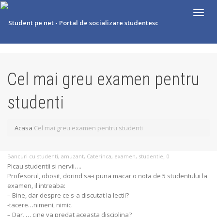
Comut
Cel mai greu examen pentru
studenti
Acasa
Cel mai greu examen pentru studenti
,
Bancuri cu studenti
,
amuzant
,
Caterinca
,
examen
,
studentie
0
Picau studentii si nervii….
Profesorul, obosit, dorind sa-i puna macar o nota de 5 studentului la
examen, il intreaba:
– Bine, dar despre ce s-a discutat la lectii?
-tacere…nimeni, nimic.
– Dar, … cine va predat aceasta disciplina?