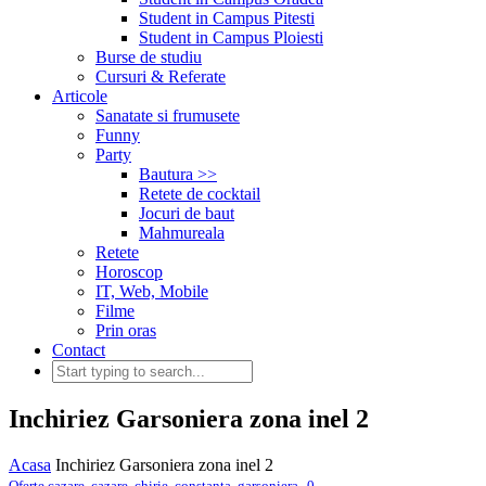
Student in Campus Pitesti
Student in Campus Ploiesti
Burse de studiu
Cursuri & Referate
Articole
Sanatate si frumusete
Funny
Party
Bautura >>
Retete de cocktail
Jocuri de baut
Mahmureala
Retete
Horoscop
IT, Web, Mobile
Filme
Prin oras
Contact
Inchiriez Garsoniera zona inel 2
Acasa
Inchiriez Garsoniera zona inel 2
,
Oferte cazare
,
cazare
,
chirie
,
constanta
,
garsoniera
0