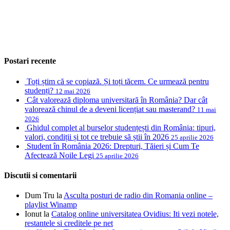
Postari recente
Toți știm că se copiază. Și toți tăcem. Ce urmează pentru
studenți?
12 mai 2026
Cât valorează diploma universitară în România? Dar cât
valorează chinul de a deveni licențiat sau masterand?
11 mai
2026
Ghidul complet al burselor studențești din România: tipuri,
valori, condiții și tot ce trebuie să știi în 2026
25 aprilie 2026
Student în România 2026: Drepturi, Tăieri și Cum Te
Afectează Noile Legi
25 aprilie 2026
Discutii si comentarii
Dum Tru
la
Asculta posturi de radio din Romania online –
playlist Winamp
Ionut
la
Catalog online universitatea Ovidius: Iti vezi notele,
restantele si creditele pe net