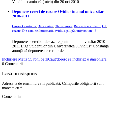
Vand loc camin c2 ( utcb) din 20 oct 2010
Depunere cereri de cazare Ovidius in anul universitar
2010-2011
Cazare Constanta
,
Din camine
,
Oferte cazare
,
Bancuri cu studenti
,
C1
,
,
cazare
,
Din camine
,
Informatii
,
ovidius
,
p1
,
p2
,
universitate
8
Depunerea cererilor de cazare pentru anul universitar 2010-
2011 Liga Studenţilor din Universitatea „Ovidius” Constanţa
anunţă că depunerea cererilor de...
Inchiriere Matiz 55 roni pe zi
Caut/doresc sa inchiriez o garsoniera
0 Comentarii
Lasă un răspuns
Adresa ta de email nu va fi publicată.
Câmpurile obligatorii sunt
marcate cu
*
Comentariu