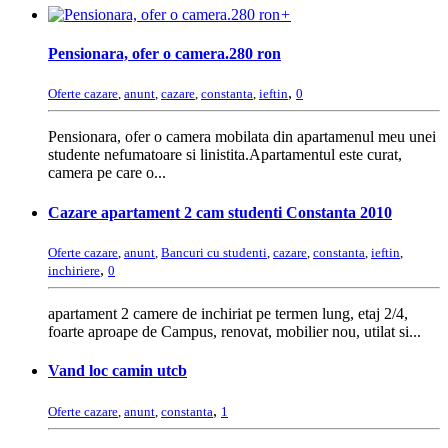
+
Pensionara, ofer o camera.280 ron
,
Oferte cazare
,
anunt
,
cazare
,
constanta
,
ieftin
0
Pensionara, ofer o camera mobilata din apartamenul meu unei
studente nefumatoare si linistita.Apartamentul este curat,
camera pe care o...
Cazare apartament 2 cam studenti Constanta 2010
Oferte cazare
,
anunt
,
Bancuri cu studenti
,
cazare
,
constanta
,
ieftin
,
,
inchiriere
0
apartament 2 camere de inchiriat pe termen lung, etaj 2/4,
foarte aproape de Campus, renovat, mobilier nou, utilat si...
Vand loc camin utcb
,
Oferte cazare
,
anunt
,
constanta
1