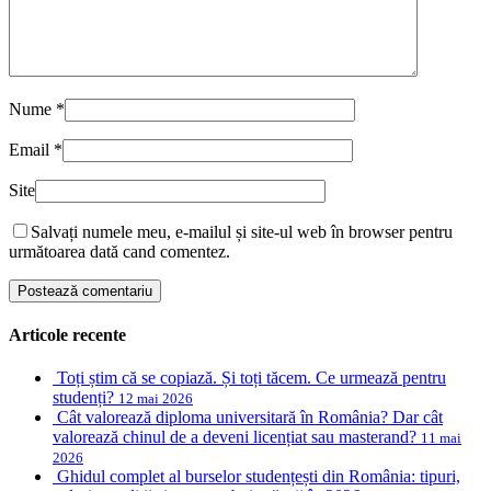
Nume
*
Email
*
Site
Salvați numele meu, e-mailul și site-ul web în browser pentru
următoarea dată cand comentez.
Articole recente
Toți știm că se copiază. Și toți tăcem. Ce urmează pentru
studenți?
12 mai 2026
Cât valorează diploma universitară în România? Dar cât
valorează chinul de a deveni licențiat sau masterand?
11 mai
2026
Ghidul complet al burselor studențești din România: tipuri,