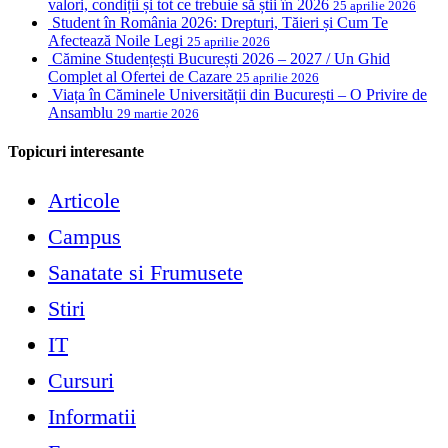
valori, condiții și tot ce trebuie să știi în 2026
25 aprilie 2026
Student în România 2026: Drepturi, Tăieri și Cum Te
Afectează Noile Legi
25 aprilie 2026
Cămine Studențești București 2026 – 2027 / Un Ghid
Complet al Ofertei de Cazare
25 aprilie 2026
Viața în Căminele Universității din București – O Privire de
Ansamblu
29 martie 2026
Topicuri interesante
Articole
Campus
Sanatate si Frumusete
Stiri
IT
Cursuri
Informatii