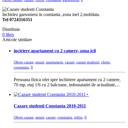
Inchiriez garsoniera in constanta ,zona inel 2,mobilata.
Tel 0724316351
Distribuie
0
likes
Articole similare
inciriere apartament cu 2 camere, zona icil
Oferte cazare
,
anunt
,
apartament
,
cazare
,
cazare studenti
,
chirie
,
,
constanta
0
Persoana fizica ofer spre inchiriere apartament cu 2 camere,
70 mp, etaj 1/6 cu 2 balcoane, imbunatatiri de actualitate,...
+
Cazare studenti Constanta 2010-2011
,
Oferte cazare
,
anunt
,
cazare
,
constanta
,
ieftin
0