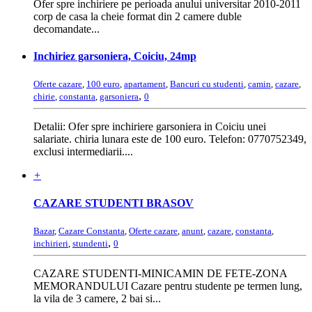
Ofer spre inchiriere pe perioada anului universitar 2010-2011
corp de casa la cheie format din 2 camere duble
decomandate...
Inchiriez garsoniera, Coiciu, 24mp
Oferte cazare
,
100 euro
,
apartament
,
Bancuri cu studenti
,
camin
,
cazare
,
,
chirie
,
constanta
,
garsoniera
0
Detalii: Ofer spre inchiriere garsoniera in Coiciu unei
salariate. chiria lunara este de 100 euro. Telefon: 0770752349,
exclusi intermediarii....
+
CAZARE STUDENTI BRASOV
Bazar
,
Cazare Constanta
,
Oferte cazare
,
anunt
,
cazare
,
constanta
,
,
inchirieri
,
stundenti
0
CAZARE STUDENTI-MINICAMIN DE FETE-ZONA
MEMORANDULUI Cazare pentru studente pe termen lung,
la vila de 3 camere, 2 bai si...