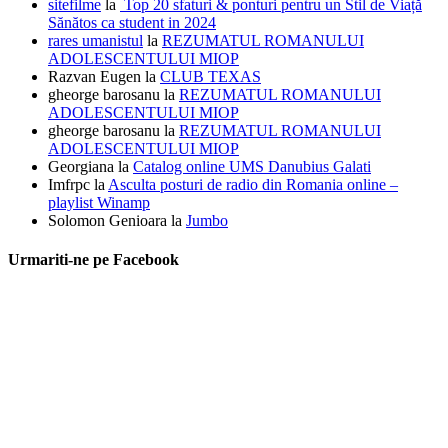
sitefilme
la
Top 20 sfaturi & ponturi pentru un Stil de Viață
Sănătos ca student in 2024
rares umanistul
la
REZUMATUL ROMANULUI
ADOLESCENTULUI MIOP
Razvan Eugen
la
CLUB TEXAS
gheorge barosanu
la
REZUMATUL ROMANULUI
ADOLESCENTULUI MIOP
gheorge barosanu
la
REZUMATUL ROMANULUI
ADOLESCENTULUI MIOP
Georgiana
la
Catalog online UMS Danubius Galati
Imfrpc
la
Asculta posturi de radio din Romania online –
playlist Winamp
Solomon Genioara
la
Jumbo
Urmariti-ne pe Facebook