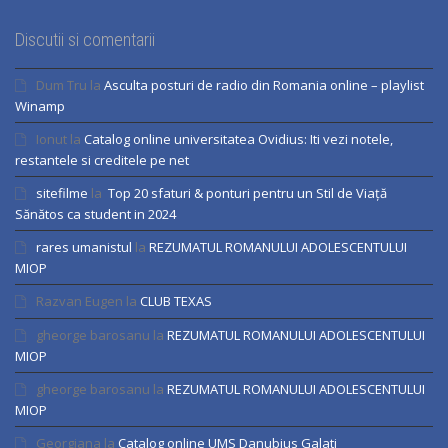
Discutii si comentarii
Dum Tru
la
Asculta posturi de radio din Romania online – playlist
Winamp
Ionut
la
Catalog online universitatea Ovidius: Iti vezi notele,
restantele si creditele pe net
sitefilme
la
Top 20 sfaturi & ponturi pentru un Stil de Viață
Sănătos ca student in 2024
rares umanistul
la
REZUMATUL ROMANULUI ADOLESCENTULUI
MIOP
Razvan Eugen
la
CLUB TEXAS
gheorge barosanu
la
REZUMATUL ROMANULUI ADOLESCENTULUI
MIOP
gheorge barosanu
la
REZUMATUL ROMANULUI ADOLESCENTULUI
MIOP
Georgiana
la
Catalog online UMS Danubius Galati