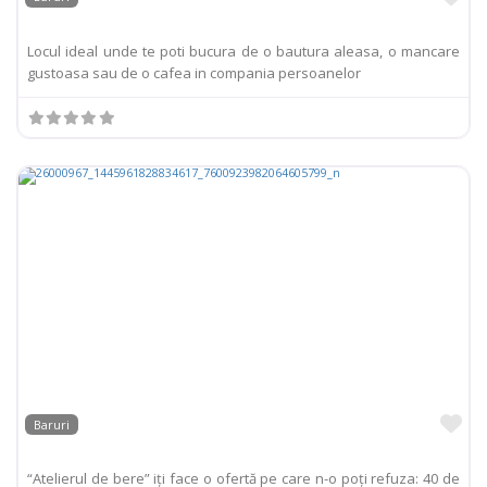
Locul ideal unde te poti bucura de o bautura aleasa, o mancare
gustoasa sau de o cafea in compania persoanelor
Pr
Baruri
“Atelierul de bere” iţi face o ofertă pe care n-o poţi refuza: 40 de