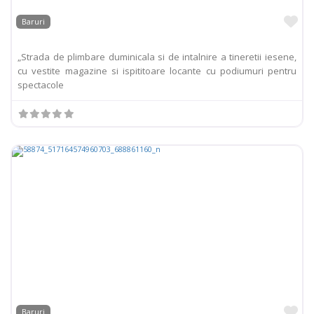
Pr
Baruri
„Strada de plimbare duminicala si de intalnire a tineretii iesene,
cu vestite magazine si ispititoare locante cu podiumuri pentru
spectacole
Pr
Baruri