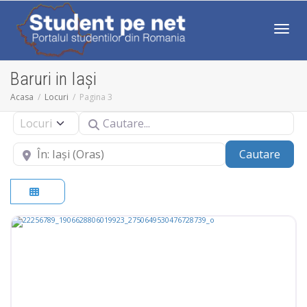
Comut
Baruri in Iași
Acasa
Locuri
Pagina 3
Cautare...
Select search type
aproape
Caut
Cautare