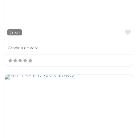
Pr
Baruri
Gradina de vara