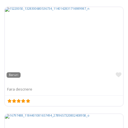
Pr
Baruri
Fara descriere