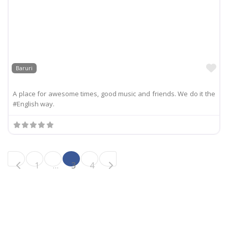
Pr
Baruri
A place for awesome times, good music and friends. We do it the
#English way.
Older posts
1
…
3
4
Newer posts