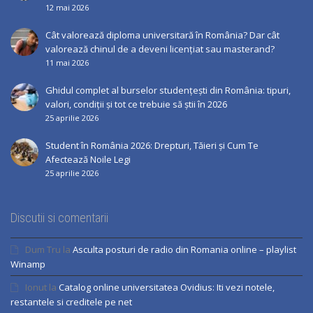
12 mai 2026
Cât valorează diploma universitară în România? Dar cât
valorează chinul de a deveni licențiat sau masterand?
11 mai 2026
Ghidul complet al burselor studențești din România: tipuri,
valori, condiții și tot ce trebuie să știi în 2026
25 aprilie 2026
Student în România 2026: Drepturi, Tăieri și Cum Te
Afectează Noile Legi
25 aprilie 2026
Discutii si comentarii
Dum Tru
la
Asculta posturi de radio din Romania online – playlist
Winamp
Ionut
la
Catalog online universitatea Ovidius: Iti vezi notele,
restantele si creditele pe net