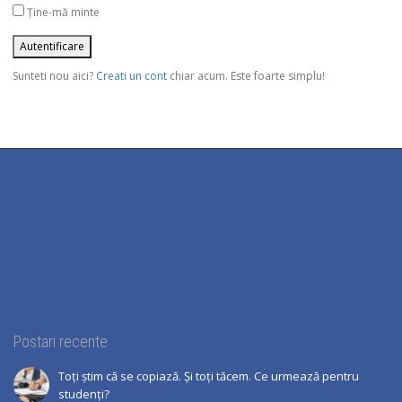
Ține-mă minte
Sunteti nou aici?
Creati un cont
chiar acum. Este foarte simplu!
Postari recente
Toți știm că se copiază. Și toți tăcem. Ce urmează pentru
studenți?