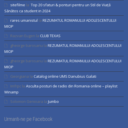
sitefilme
la
Top 20 sfaturi & ponturi pentru un Stil de Viață
Sănătos ca student in 2024
rares umanistul
la
REZUMATUL ROMANULUI ADOLESCENTULUI
MIOP
Razvan Eugen
la
CLUB TEXAS
gheorge barosanu
la
REZUMATUL ROMANULUI ADOLESCENTULUI
MIOP
gheorge barosanu
la
REZUMATUL ROMANULUI ADOLESCENTULUI
MIOP
Georgiana
la
Catalog online UMS Danubius Galati
Imfrpc
la
Asculta posturi de radio din Romania online – playlist
Winamp
Solomon Genioara
la
Jumbo
Urmariti-ne pe Facebook