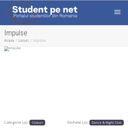
Comut
Impulse
Acasa
Locuri
Impulse
Anterior
Următo
Categorie Loc:
Etichete Loc:
Cluburi
Dance & Night Club