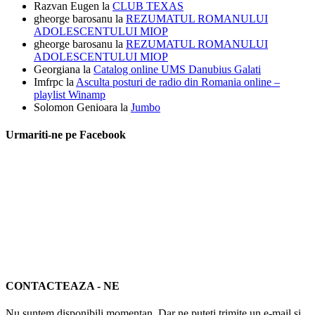
Razvan Eugen
la
CLUB TEXAS
gheorge barosanu
la
REZUMATUL ROMANULUI
ADOLESCENTULUI MIOP
gheorge barosanu
la
REZUMATUL ROMANULUI
ADOLESCENTULUI MIOP
Georgiana
la
Catalog online UMS Danubius Galati
Imfrpc
la
Asculta posturi de radio din Romania online –
playlist Winamp
Solomon Genioara
la
Jumbo
Urmariti-ne pe Facebook
CONTACTEAZA - NE
Nu suntem disponibili momentan. Dar ne puteți trimite un e-mail și