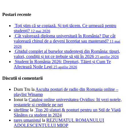
Postari recente
Toți știm că se copiază. Și toți tăcem. Ce urmează pentru
studenți?
12 mai 2026
Cât valorează diploma universitară în România? Dar cât
valorează chinul de a deveni licențiat sau masterand?
11 mai
2026
Ghidul complet al burselor studențești din România: tipuri,
valori, condiții și tot ce trebuie să știi în 2026
25 aprilie 2026
Student în România 2026: Drepturi, Tăieri și Cum Te
Afectează Noile Legi
25 aprilie 2026
Discutii si comentarii
Dum Tru
la
Asculta posturi de radio din Romania online –
playlist Winamp
Ionut
la
Catalog online universitatea Ovidius: Iti vezi notele,
restantele si creditele pe net
sitefilme
la
Top 20 sfaturi & ponturi pentru un Stil de Viață
Sănătos ca student in 2024
rares umanistul
la
REZUMATUL ROMANULUI
ADOLESCENTULUI MIOP