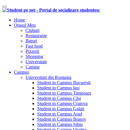
Comutare navigare
Home
Orasul Meu
Cluburi
Restaurante
Baruri
Fast food
Pizzerii
Shopping
Universitati
Camine
Campus
Universitati din Romania
Student in Campus Bucuresti
Student in Campus Iasi
Student in Campus Timisoara
Student in Campus Cluj
Student in Campus Craiova
Student in Campus Galati
Student in Campus Arad
Student in Campus Brasov
Student in Campus Sibiu
Student in Campus Oradea