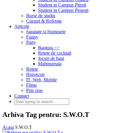
Student in Campus Pitesti
Student in Campus Ploiesti
Burse de studiu
Cursuri & Referate
Articole
Sanatate si frumusete
Funny
Party
Bautura >>
Retete de cocktail
Jocuri de baut
Mahmureala
Retete
Horoscop
IT, Web, Mobile
Filme
Prin oras
Contact
Arhiva Tag pentru: S.W.O.T
Acasa
S.W.O.T
+