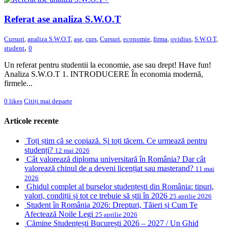
Referat ase analiza S.W.O.T
Cursuri
,
analiza S.W.O.T
,
ase
,
curs
,
Cursuri
,
economie
,
firma
,
ovidius
,
S.W.O.T
,
,
student
0
Un referat pentru studentii la economie, ase sau drept! Have fun!
Analiza S.W.O.T 1. INTRODUCERE În economia modernă,
firmele...
0
likes
Citiți mai departe
Articole recente
Toți știm că se copiază. Și toți tăcem. Ce urmează pentru
studenți?
12 mai 2026
Cât valorează diploma universitară în România? Dar cât
valorează chinul de a deveni licențiat sau masterand?
11 mai
2026
Ghidul complet al burselor studențești din România: tipuri,
valori, condiții și tot ce trebuie să știi în 2026
25 aprilie 2026
Student în România 2026: Drepturi, Tăieri și Cum Te
Afectează Noile Legi
25 aprilie 2026
Cămine Studențești București 2026 – 2027 / Un Ghid