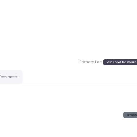
Etichete Loc:
Fast Food Restaura
Evenimente
Următ