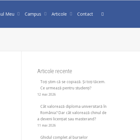
sul Meu
Campus
Articole
Contact
Articole recente
Toți știm că se copiază. Și toți tăcem.
Ce urmează pentru studenți?
12 mai 2026
Cât valorează diploma universitară în
România? Dar cât valorează chinul de
a deveni licențiat sau masterand?
r
11 mai 2026
Ghidul complet al burselor