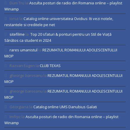
Dum Tru
la
Asculta posturi de radio din Romania online – playlist
Winamp
Ionut
la
Catalog online universitatea Ovidius: Iti vezi notele,
restantele si creditele pe net
sitefilme
la
Top 20 sfaturi & ponturi pentru un Stil de Viață
Sănătos ca student in 2024
rares umanistul
la
REZUMATUL ROMANULUI ADOLESCENTULUI
MIOP
Razvan Eugen
la
CLUB TEXAS
gheorge barosanu
la
REZUMATUL ROMANULUI ADOLESCENTULUI
MIOP
gheorge barosanu
la
REZUMATUL ROMANULUI ADOLESCENTULUI
MIOP
Georgiana
la
Catalog online UMS Danubius Galati
Imfrpc
la
Asculta posturi de radio din Romania online – playlist
Winamp