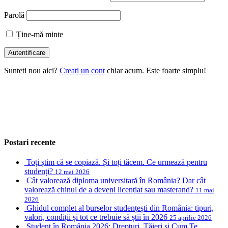
Parolă
Ține-mă minte
Sunteti nou aici?
Creati un cont
chiar acum. Este foarte simplu!
Postari recente
Toți știm că se copiază. Și toți tăcem. Ce urmează pentru
studenți?
12 mai 2026
Cât valorează diploma universitară în România? Dar cât
valorează chinul de a deveni licențiat sau masterand?
11 mai
2026
Ghidul complet al burselor studențești din România: tipuri,
valori, condiții și tot ce trebuie să știi în 2026
25 aprilie 2026
Student în România 2026: Drepturi, Tăieri și Cum Te