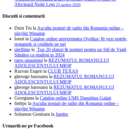
Afectează Noile Legi
25 aprilie 2026
Discutii si comentarii
Dum Tru
la
Asculta posturi de radio din Romania online –
playlist Winamp
Ionut
la
Catalog online universitatea Ovidius: Iti vezi notele,
restantele si creditele pe net
sitefilme
la
Top 20 sfaturi & ponturi pentru un Stil de Viață
Sănătos ca student in 2024
rares umanistul
la
REZUMATUL ROMANULUI
ADOLESCENTULUI MIOP
Razvan Eugen
la
CLUB TEXAS
gheorge barosanu
la
REZUMATUL ROMANULUI
ADOLESCENTULUI MIOP
gheorge barosanu
la
REZUMATUL ROMANULUI
ADOLESCENTULUI MIOP
Georgiana
la
Catalog online UMS Danubius Galati
Imfrpc
la
Asculta posturi de radio din Romania online –
playlist Winamp
Solomon Genioara
la
Jumbo
Urmariti-ne pe Facebook