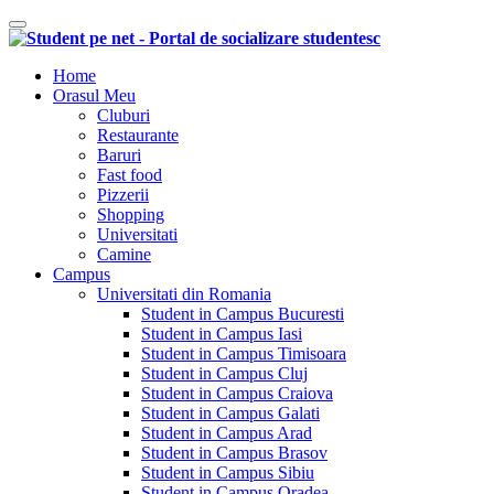
Comutare navigare
Home
Orasul Meu
Cluburi
Restaurante
Baruri
Fast food
Pizzerii
Shopping
Universitati
Camine
Campus
Universitati din Romania
Student in Campus Bucuresti
Student in Campus Iasi
Student in Campus Timisoara
Student in Campus Cluj
Student in Campus Craiova
Student in Campus Galati
Student in Campus Arad
Student in Campus Brasov
Student in Campus Sibiu
Student in Campus Oradea