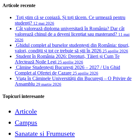
Articole recente
Toți știm că se copiază. Și toți tăcem. Ce urmează pentru
studenți?
12 mai 2026
Cât valorează diploma universitară în România? Dar cât
valorează chinul de a deveni licențiat sau masterand?
11 mai
2026
Ghidul complet al burselor studențești din România: tipuri,
valori, condiții și tot ce trebuie să știi în 2026
25 aprilie 2026
Student în România 2026: Drepturi, Tăieri și Cum Te
Afectează Noile Legi
25 aprilie 2026
Cămine Studențești București 2026 – 2027 / Un Ghid
Complet al Ofertei de Cazare
25 aprilie 2026
Viața în Căminele Universității din București – O Privire de
Ansamblu
29 martie 2026
Topicuri interesante
Articole
Campus
Sanatate si Frumusete