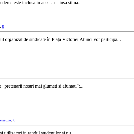
derea este inclusa in aceasta – insa stima...
,
0
 organizat de sindicate în Piaţa Victoriei.Atunci vor participa...
„pretenarii nostri mai glumeti si afumati”:...
,
enet.ro
0
 utilizatori in randul studentilor si nu...