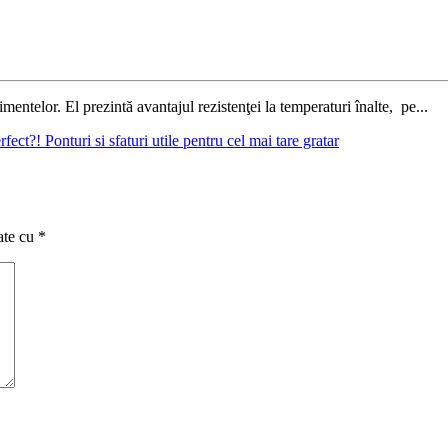
mentelor. El prezintă avantajul rezistenţei la temperaturi înalte, pe...
fect?! Ponturi si sfaturi utile pentru cel mai tare gratar
ate cu
*