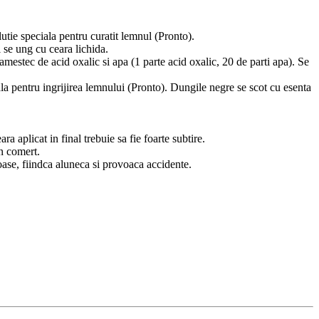
lutie speciala pentru curatit lemnul (Pronto).
i se ung cu ceara lichida.
mestec de acid oxalic si apa (1 parte acid oxalic, 20 de parti apa). Se
ala pentru ingrijirea lemnului (Pronto). Dungile negre se scot cu esenta
 aplicat in final trebuie sa fie foarte subtire.
in comert.
ioase, fiindca aluneca si provoaca accidente.