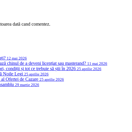
ătoarea dată cand comentez.
nți?
12 mai 2026
ază chinul de a deveni licențiat sau masterand?
11 mai 2026
, condiții și tot ce trebuie să știi în 2026
25 aprilie 2026
ză Noile Legi
25 aprilie 2026
al Ofertei de Cazare
25 aprilie 2026
Ansamblu
29 martie 2026