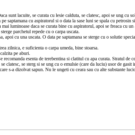
ca sunt lacuite, se curata cu lesie calduta, se clatesc, apoi se ung cu so
 pe saptamana cu aspiratorul si o data la sase luni se spala cu petrosin s
 mai luminoase daca se curata bine cu aspiratorul, apoi se freaca cu un a
e sterge parchetul repede cu o carpa uscata.
rsa, apoi cu una uscata. O data pe saptamana se sterge cu o solutie speci
rea zilnica, e suficienta o carpa umeda, bine stoarsa.
calzita pe aburi.
recomanda esenta de terebentina si clatitul cu apa curata. Stratul de ceara
e clatesc, se sterg si se ung cu o emulsie (care da luciu) usor de gasit 
 care s-a dizolvat sapun. Nu le ungeti cu ceara sau cu alte substante luc