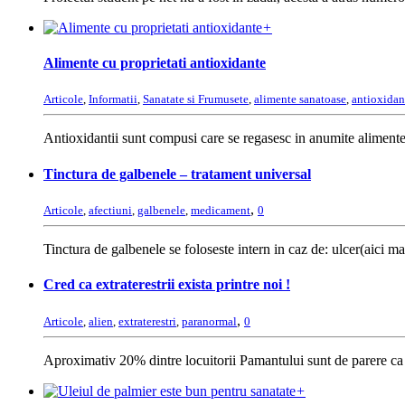
+
Alimente cu proprietati antioxidante
Articole
,
Informatii
,
Sanatate si Frumusete
,
alimente sanatoase
,
antioxidan
Antioxidantii sunt compusi care se regasesc in anumite alimente s
Tinctura de galbenele – tratament universal
,
Articole
,
afectiuni
,
galbenele
,
medicament
0
Tinctura de galbenele se foloseste intern in caz de: ulcer(aici mai
Cred ca extraterestrii exista printre noi !
,
Articole
,
alien
,
extraterestri
,
paranormal
0
Aproximativ 20% dintre locuitorii Pamantului sunt de parere ca ex
+