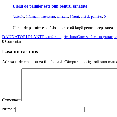
Uleiul de palmier este bun pentru sanatate
,
Articole
,
Informatii
,
interesant
,
sanatate
,
Sfaturi
,
ulei de palmier
0
Uleiul de palmier este folosit pe scară largă pentru prepararea ali
DAUNATORI PLANTE - referat agricultura
Cum sa faci un gratar per
0 Comentarii
Lasă un răspuns
Adresa ta de email nu va fi publicată.
Câmpurile obligatorii sunt marc
Comentariu
Nume
*