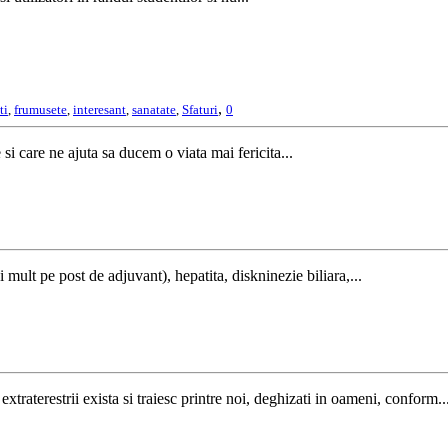
,
ti
,
frumusete
,
interesant
,
sanatate
,
Sfaturi
0
i care ne ajuta sa ducem o viata mai fericita...
 mult pe post de adjuvant), hepatita, diskninezie biliara,...
traterestrii exista si traiesc printre noi, deghizati in oameni, conform..