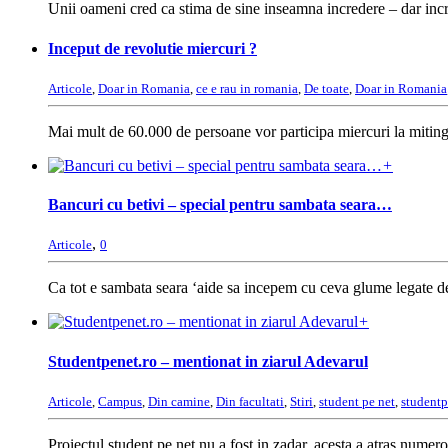
Unii oameni cred ca stima de sine inseamna incredere – dar incre
Inceput de revolutie miercuri ?
Articole
,
Doar in Romania
,
ce e rau in romania
,
De toate
,
Doar in Romania
Mai mult de 60.000 de persoane vor participa miercuri la mitingul
+
Bancuri cu betivi – special pentru sambata seara…
,
Articole
0
Ca tot e sambata seara ‘aide sa incepem cu ceva glume legate de 
+
Studentpenet.ro – mentionat in ziarul Adevarul
Articole
,
Campus
,
Din camine
,
Din facultati
,
Stiri
,
student pe net
,
studentp
Proiectul student pe net nu a fost in zadar, acesta a atras numerosi