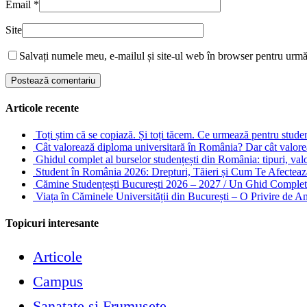
Email
*
Site
Salvați numele meu, e-mailul și site-ul web în browser pentru urm
Articole recente
Toți știm că se copiază. Și toți tăcem. Ce urmează pentru stude
Cât valorează diploma universitară în România? Dar cât valore
Ghidul complet al burselor studențești din România: tipuri, valori
Student în România 2026: Drepturi, Tăieri și Cum Te Afectea
Cămine Studențești București 2026 – 2027 / Un Ghid Complet 
Viața în Căminele Universității din București – O Privire de 
Topicuri interesante
Articole
Campus
Sanatate si Frumusete