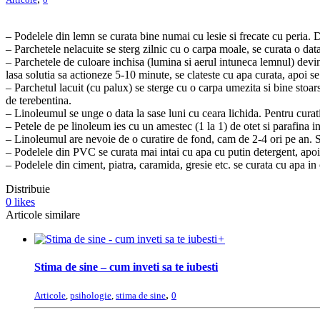
– Podelele din lemn se curata bine numai cu lesie si frecate cu peria. Da
– Parchetele nelacuite se sterg zilnic cu o carpa moale, se curata o data
– Parchetele de culoare inchisa (lumina si aerul intuneca lemnul) devin
lasa solutia sa actioneze 5-10 minute, se clateste cu apa curata, apoi s
– Parchetul lacuit (cu palux) se sterge cu o carpa umezita si bine stoa
de terebentina.
– Linoleumul se unge o data la sase luni cu ceara lichida. Pentru curati
– Petele de pe linoleum ies cu un amestec (1 la 1) de otet si parafina in
– Linoleumul are nevoie de o curatire de fond, cam de 2-4 ori pe an. Se 
– Podelele din PVC se curata mai intai cu apa cu putin detergent, apoi s
– Podelele din ciment, piatra, caramida, gresie etc. se curata cu apa in
Distribuie
0
likes
Articole similare
+
Stima de sine – cum inveti sa te iubesti
,
Articole
,
psihologie
,
stima de sine
0