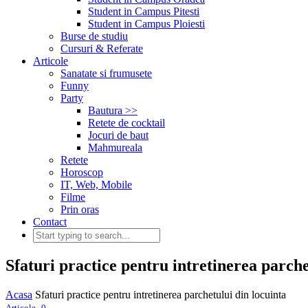
Student in Campus Pitesti
Student in Campus Ploiesti
Burse de studiu
Cursuri & Referate
Articole
Sanatate si frumusete
Funny
Party
Bautura >>
Retete de cocktail
Jocuri de baut
Mahmureala
Retete
Horoscop
IT, Web, Mobile
Filme
Prin oras
Contact
Sfaturi practice pentru intretinerea parche
Acasa
Sfaturi practice pentru intretinerea parchetului din locuinta
,
Articole
0