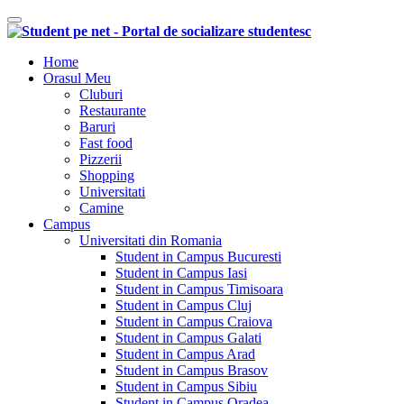
Comutare navigare
Home
Orasul Meu
Cluburi
Restaurante
Baruri
Fast food
Pizzerii
Shopping
Universitati
Camine
Campus
Universitati din Romania
Student in Campus Bucuresti
Student in Campus Iasi
Student in Campus Timisoara
Student in Campus Cluj
Student in Campus Craiova
Student in Campus Galati
Student in Campus Arad
Student in Campus Brasov
Student in Campus Sibiu
Student in Campus Oradea