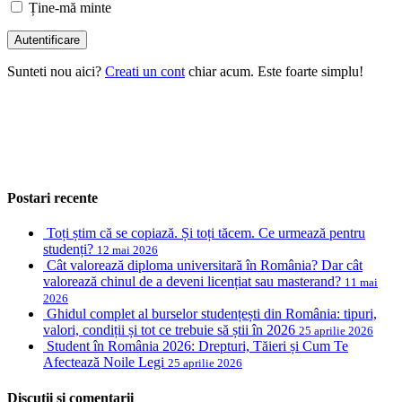
Ține-mă minte
Sunteti nou aici?
Creati un cont
chiar acum. Este foarte simplu!
Postari recente
Toți știm că se copiază. Și toți tăcem. Ce urmează pentru
studenți?
12 mai 2026
Cât valorează diploma universitară în România? Dar cât
valorează chinul de a deveni licențiat sau masterand?
11 mai
2026
Ghidul complet al burselor studențești din România: tipuri,
valori, condiții și tot ce trebuie să știi în 2026
25 aprilie 2026
Student în România 2026: Drepturi, Tăieri și Cum Te
Afectează Noile Legi
25 aprilie 2026
Discutii si comentarii