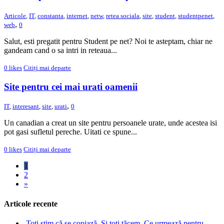
Articole
,
IT
,
constanta
,
internet
,
netw
,
retea sociala
,
site
,
student
,
studentpenet
,
,
web
0
Salut, esti pregatit pentru Student pe net? Noi te asteptam, chiar ne
gandeam cand o sa intri in reteaua...
0
likes
Citiți mai departe
Site pentru cei mai urati oamenii
,
IT
,
interesant
,
site
,
urati
0
Un canadian a creat un site pentru persoanele urate, unde acestea isi
pot gasi sufletul pereche. Uitati ce spune...
0
likes
Citiți mai departe
1
2
»
Articole recente
Toți știm că se copiază. Și toți tăcem. Ce urmează pentru