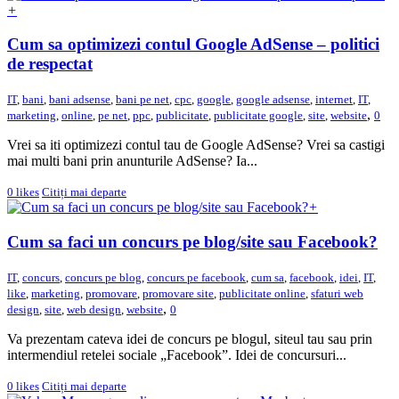
+
Cum sa optimizezi contul Google AdSense – politici
de respectat
IT
,
bani
,
bani adsense
,
bani pe net
,
cpc
,
google
,
google adsense
,
internet
,
IT
,
,
marketing
,
online
,
pe net
,
ppc
,
publicitate
,
publicitate google
,
site
,
website
0
Vrei sa iti optimizezi contul tau de Google AdSense? Vrei sa castigi
mai multi bani prin anunturile AdSense? Ia...
0
likes
Citiți mai departe
+
Cum sa faci un concurs pe blog/site sau Facebook?
IT
,
concurs
,
concurs pe blog
,
concurs pe facebook
,
cum sa
,
facebook
,
idei
,
IT
,
like
,
marketing
,
promovare
,
promovare site
,
publicitate online
,
sfaturi web
,
design
,
site
,
web design
,
website
0
Va prezentam cateva idei de concurs pe blogul, siteul tau sau prin
intermendiul retelei sociale „Facebook”. Idei de concursuri...
0
likes
Citiți mai departe