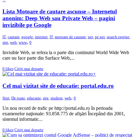
Lista Motoare de cautare ascunse – Internetul
anonim: Deep Web sau Private Web – pagini
invizibile pe Google
IT
,
cautare
,
google
,
internet
,
IT
,
motoare de cautare
,
net
,
pe net
,
search engine
,
,
site
,
web
,
www
0
Invisible Web, se refera la o parte din continutul World Wide Web
care nu face parte din Surface Web,...
0
likes
Citiți mai departe
+
Cel mai vizitat site de educatie: portal.edu.ro
,
Stiri
,
De toate
,
educatie
,
site
,
student
,
web
0
Un nou record de trafic pe http://portal.edu.ro în perioada
examenelor naţionale: 93.858.775 de afişări Începând din 2001,
sistemul informatic...
0
likes
Citiți mai departe