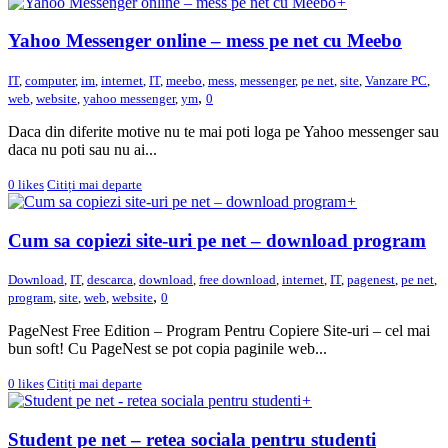
+
Yahoo Messenger online – mess pe net cu Meebo
IT
,
computer
,
im
,
internet
,
IT
,
meebo
,
mess
,
messenger
,
pe net
,
site
,
Vanzare PC
,
,
web
,
website
,
yahoo messenger
,
ym
0
Daca din diferite motive nu te mai poti loga pe Yahoo messenger sau
daca nu poti sau nu ai...
0
likes
Citiți mai departe
+
Cum sa copiezi site-uri pe net – download program
Download
,
IT
,
descarca
,
download
,
free download
,
internet
,
IT
,
pagenest
,
pe net
,
,
program
,
site
,
web
,
website
0
PageNest Free Edition – Program Pentru Copiere Site-uri – cel mai
bun soft! Cu PageNest se pot copia paginile web...
0
likes
Citiți mai departe
+
Student pe net – retea sociala pentru studenti