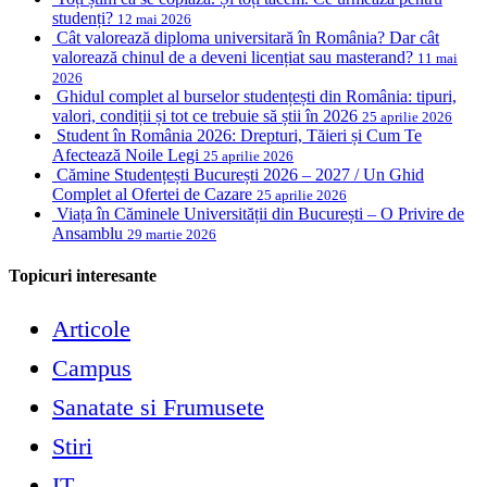
studenți?
12 mai 2026
Cât valorează diploma universitară în România? Dar cât
valorează chinul de a deveni licențiat sau masterand?
11 mai
2026
Ghidul complet al burselor studențești din România: tipuri,
valori, condiții și tot ce trebuie să știi în 2026
25 aprilie 2026
Student în România 2026: Drepturi, Tăieri și Cum Te
Afectează Noile Legi
25 aprilie 2026
Cămine Studențești București 2026 – 2027 / Un Ghid
Complet al Ofertei de Cazare
25 aprilie 2026
Viața în Căminele Universității din București – O Privire de
Ansamblu
29 martie 2026
Topicuri interesante
Articole
Campus
Sanatate si Frumusete
Stiri
IT