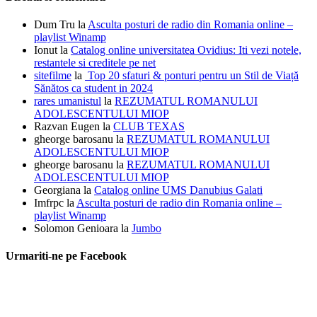
Dum Tru
la
Asculta posturi de radio din Romania online –
playlist Winamp
Ionut
la
Catalog online universitatea Ovidius: Iti vezi notele,
restantele si creditele pe net
sitefilme
la
Top 20 sfaturi & ponturi pentru un Stil de Viață
Sănătos ca student in 2024
rares umanistul
la
REZUMATUL ROMANULUI
ADOLESCENTULUI MIOP
Razvan Eugen
la
CLUB TEXAS
gheorge barosanu
la
REZUMATUL ROMANULUI
ADOLESCENTULUI MIOP
gheorge barosanu
la
REZUMATUL ROMANULUI
ADOLESCENTULUI MIOP
Georgiana
la
Catalog online UMS Danubius Galati
Imfrpc
la
Asculta posturi de radio din Romania online –
playlist Winamp
Solomon Genioara
la
Jumbo
Urmariti-ne pe Facebook