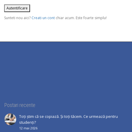
Sunteti nou aici?
Creati un cont
chiar acum. Este foarte simplu!
Postari recente
Toți știm că se copiază. Și toți tăcem. Ce urmează pentru
studenți?
12 mai 2026