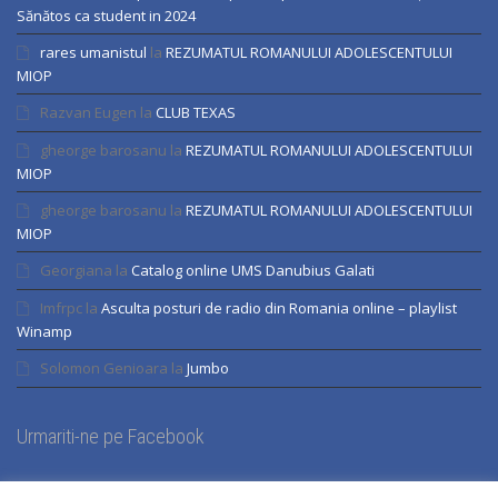
Sănătos ca student in 2024
rares umanistul
la
REZUMATUL ROMANULUI ADOLESCENTULUI
MIOP
Razvan Eugen
la
CLUB TEXAS
gheorge barosanu
la
REZUMATUL ROMANULUI ADOLESCENTULUI
MIOP
gheorge barosanu
la
REZUMATUL ROMANULUI ADOLESCENTULUI
MIOP
Georgiana
la
Catalog online UMS Danubius Galati
Imfrpc
la
Asculta posturi de radio din Romania online – playlist
Winamp
Solomon Genioara
la
Jumbo
Urmariti-ne pe Facebook