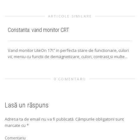
ARTICOLE SIMILARE
Constanta: vand monitor CRT
Vand monitor LiteOn 17\” in perfecta stare de functionare, culori
vii, meniu cu functii de demagnetizare, culori, contrast,si multe...
0 COMENTARII
Lasă un răspuns
Adresa ta de email nu va fi publicată.
Câmpurile obligatorii sunt
marcate cu
*
Comentariu