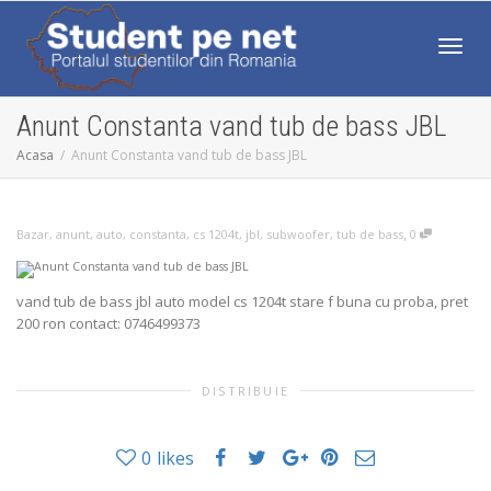
Comut
Anunt Constanta vand tub de bass JBL
Acasa
Anunt Constanta vand tub de bass JBL
,
Bazar
,
anunt
,
auto
,
constanta
,
cs 1204t
,
jbl
,
subwoofer
,
tub de bass
0
vand tub de bass jbl auto model cs 1204t stare f buna cu proba, pret
200 ron contact: 0746499373
DISTRIBUIE
0
likes