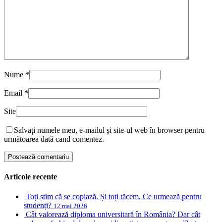
Nume
*
Email
*
Site
Salvați numele meu, e-mailul și site-ul web în browser pentru
următoarea dată cand comentez.
Articole recente
Toți știm că se copiază. Și toți tăcem. Ce urmează pentru
studenți?
12 mai 2026
Cât valorează diploma universitară în România? Dar cât