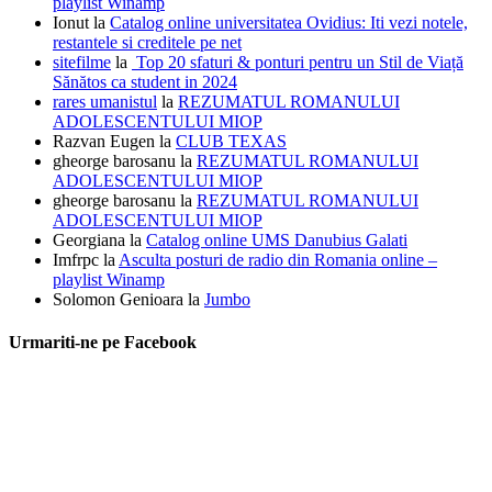
playlist Winamp
Ionut
la
Catalog online universitatea Ovidius: Iti vezi notele,
restantele si creditele pe net
sitefilme
la
Top 20 sfaturi & ponturi pentru un Stil de Viață
Sănătos ca student in 2024
rares umanistul
la
REZUMATUL ROMANULUI
ADOLESCENTULUI MIOP
Razvan Eugen
la
CLUB TEXAS
gheorge barosanu
la
REZUMATUL ROMANULUI
ADOLESCENTULUI MIOP
gheorge barosanu
la
REZUMATUL ROMANULUI
ADOLESCENTULUI MIOP
Georgiana
la
Catalog online UMS Danubius Galati
Imfrpc
la
Asculta posturi de radio din Romania online –
playlist Winamp
Solomon Genioara
la
Jumbo
Urmariti-ne pe Facebook