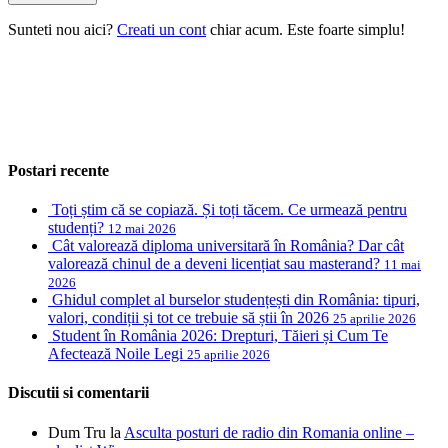
Sunteti nou aici?
Creati un cont
chiar acum. Este foarte simplu!
Postari recente
Toți știm că se copiază. Și toți tăcem. Ce urmează pentru
studenți?
12 mai 2026
Cât valorează diploma universitară în România? Dar cât
valorează chinul de a deveni licențiat sau masterand?
11 mai
2026
Ghidul complet al burselor studențești din România: tipuri,
valori, condiții și tot ce trebuie să știi în 2026
25 aprilie 2026
Student în România 2026: Drepturi, Tăieri și Cum Te
Afectează Noile Legi
25 aprilie 2026
Discutii si comentarii
Dum Tru
la
Asculta posturi de radio din Romania online –