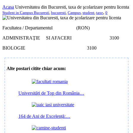
Acasa
Universitatea din Bucuresti, taxa de şcolarizare pentru licenta
,
Student in Campus Bucuresti
,
bucuresti
,
Campus
,
student
,
taxe
0
Facultatea / Departamentul (RON)
ADMINISTRAŢIE SI AFACERI 3100
BIOLOGIE 3100
Alte postari citite chiar acum:
Universități de Top din România…
164 de Ani de Excelență:…