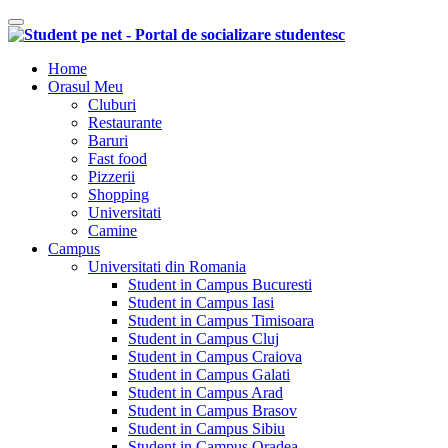
Comutare navigare
Home
Orasul Meu
Cluburi
Restaurante
Baruri
Fast food
Pizzerii
Shopping
Universitati
Camine
Campus
Universitati din Romania
Student in Campus Bucuresti
Student in Campus Iasi
Student in Campus Timisoara
Student in Campus Cluj
Student in Campus Craiova
Student in Campus Galati
Student in Campus Arad
Student in Campus Brasov
Student in Campus Sibiu
Student in Campus Oradea