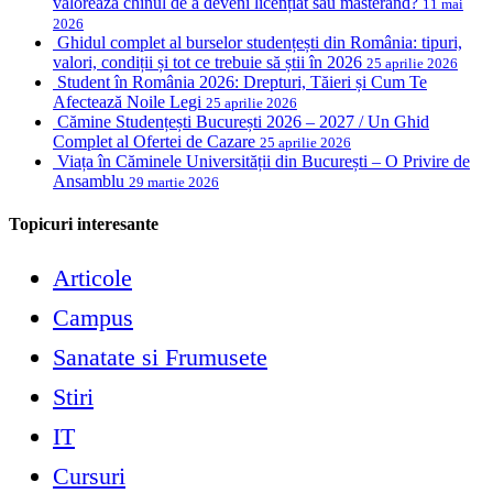
valorează chinul de a deveni licențiat sau masterand?
11 mai
2026
Ghidul complet al burselor studențești din România: tipuri,
valori, condiții și tot ce trebuie să știi în 2026
25 aprilie 2026
Student în România 2026: Drepturi, Tăieri și Cum Te
Afectează Noile Legi
25 aprilie 2026
Cămine Studențești București 2026 – 2027 / Un Ghid
Complet al Ofertei de Cazare
25 aprilie 2026
Viața în Căminele Universității din București – O Privire de
Ansamblu
29 martie 2026
Topicuri interesante
Articole
Campus
Sanatate si Frumusete
Stiri
IT
Cursuri