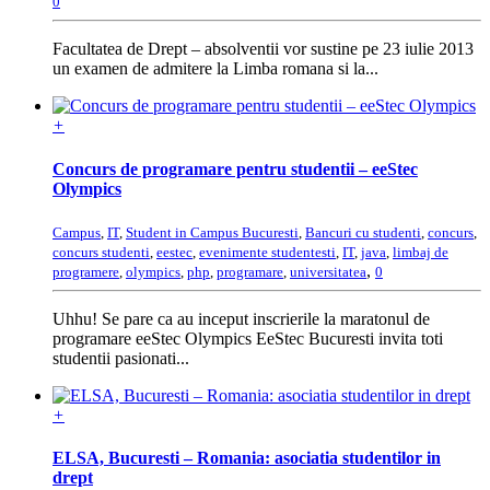
0
Facultatea de Drept – absolventii vor sustine pe 23 iulie 2013
un examen de admitere la Limba romana si la...
+
Concurs de programare pentru studentii – eeStec
Olympics
Campus
,
IT
,
Student in Campus Bucuresti
,
Bancuri cu studenti
,
concurs
,
concurs studenti
,
eestec
,
evenimente studentesti
,
IT
,
java
,
limbaj de
,
programere
,
olympics
,
php
,
programare
,
universitatea
0
Uhhu! Se pare ca au inceput inscrierile la maratonul de
programare eeStec Olympics EeStec Bucuresti invita toti
studentii pasionati...
+
ELSA, Bucuresti – Romania: asociatia studentilor in
drept