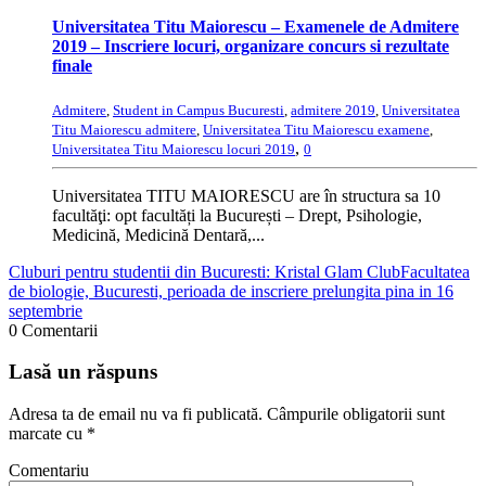
Universitatea Titu Maiorescu – Examenele de Admitere
2019 – Inscriere locuri, organizare concurs si rezultate
finale
Admitere
,
Student in Campus Bucuresti
,
admitere 2019
,
Universitatea
Titu Maiorescu admitere
,
Universitatea Titu Maiorescu examene
,
,
Universitatea Titu Maiorescu locuri 2019
0
Universitatea TITU MAIORESCU are în structura sa 10
facultăţi: opt facultăți la București – Drept, Psihologie,
Medicină, Medicină Dentară,...
Cluburi pentru studentii din Bucuresti: Kristal Glam Club
Facultatea
de biologie, Bucuresti, perioada de inscriere prelungita pina in 16
septembrie
0 Comentarii
Lasă un răspuns
Adresa ta de email nu va fi publicată.
Câmpurile obligatorii sunt
marcate cu
*
Comentariu