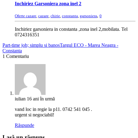
Inchiriez Garsoniera zona inel 2
,
Oferte cazare
,
cazare
,
chirie
,
constanta
,
garsoniera
0
Inchiriez garsoniera in constanta ,zona inel 2,mobilata. Tel
0724316351
Part-time job; simplu si banos
Targul ECO - Marea Neagra -
Constanta
1 Comentariu
iulian
16 ani în urmă
vand loc in regie la p11. 0742 541 045 .
urgent si negociabil!
Răspunde
Lasă un răspuns