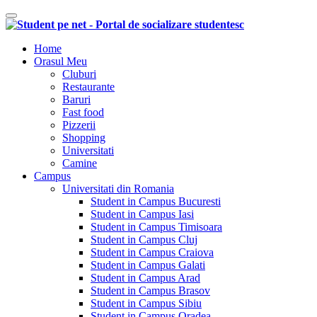
Comutare navigare
Home
Orasul Meu
Cluburi
Restaurante
Baruri
Fast food
Pizzerii
Shopping
Universitati
Camine
Campus
Universitati din Romania
Student in Campus Bucuresti
Student in Campus Iasi
Student in Campus Timisoara
Student in Campus Cluj
Student in Campus Craiova
Student in Campus Galati
Student in Campus Arad
Student in Campus Brasov
Student in Campus Sibiu
Student in Campus Oradea