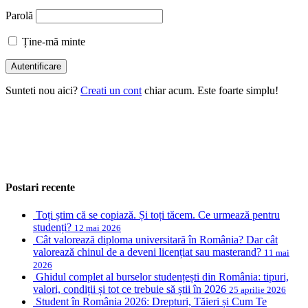
Parolă
Ține-mă minte
Sunteti nou aici?
Creati un cont
chiar acum. Este foarte simplu!
Postari recente
Toți știm că se copiază. Și toți tăcem. Ce urmează pentru
studenți?
12 mai 2026
Cât valorează diploma universitară în România? Dar cât
valorează chinul de a deveni licențiat sau masterand?
11 mai
2026
Ghidul complet al burselor studențești din România: tipuri,
valori, condiții și tot ce trebuie să știi în 2026
25 aprilie 2026
Student în România 2026: Drepturi, Tăieri și Cum Te