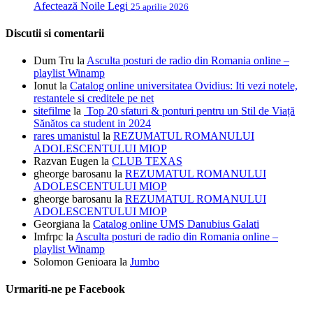
Afectează Noile Legi
25 aprilie 2026
Discutii si comentarii
Dum Tru
la
Asculta posturi de radio din Romania online –
playlist Winamp
Ionut
la
Catalog online universitatea Ovidius: Iti vezi notele,
restantele si creditele pe net
sitefilme
la
Top 20 sfaturi & ponturi pentru un Stil de Viață
Sănătos ca student in 2024
rares umanistul
la
REZUMATUL ROMANULUI
ADOLESCENTULUI MIOP
Razvan Eugen
la
CLUB TEXAS
gheorge barosanu
la
REZUMATUL ROMANULUI
ADOLESCENTULUI MIOP
gheorge barosanu
la
REZUMATUL ROMANULUI
ADOLESCENTULUI MIOP
Georgiana
la
Catalog online UMS Danubius Galati
Imfrpc
la
Asculta posturi de radio din Romania online –
playlist Winamp
Solomon Genioara
la
Jumbo
Urmariti-ne pe Facebook