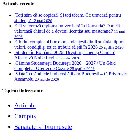
Articole recente
Toți știm că se copiază. Și toți tăcem. Ce urmează pentru
studenți?
12 mai 2026
Cât valorează diploma universitară în România? Dar cât
valorează chinul de a deveni licențiat sau masterand?
11 mai
2026
Ghidul complet al burselor studențești din România: tipuri,
valori, condiții și tot ce trebuie să știi în 2026
25 aprilie 2026
Student în România 2026: Drepturi, Tăieri și Cum Te
Afectează Noile Legi
25 aprilie 2026
Cămine Studențești București 2026 – 2027 / Un Ghid
Complet al Ofertei de Cazare
25 aprilie 2026
Viața în Căminele Universității din București – O Privire de
Ansamblu
29 martie 2026
Topicuri interesante
Articole
Campus
Sanatate si Frumusete