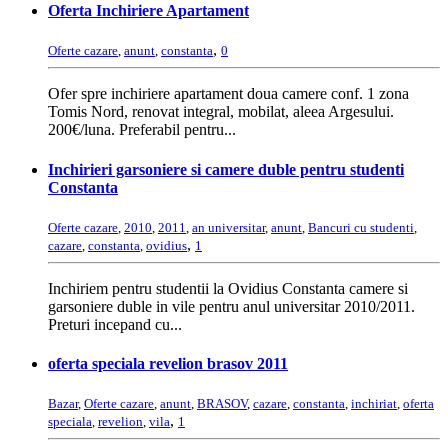
Oferta Inchiriere Apartament
,
Oferte cazare
,
anunt
,
constanta
0
Ofer spre inchiriere apartament doua camere conf. 1 zona
Tomis Nord, renovat integral, mobilat, aleea Argesului.
200€/luna. Preferabil pentru...
Inchirieri garsoniere si camere duble pentru studenti
Constanta
Oferte cazare
,
2010
,
2011
,
an universitar
,
anunt
,
Bancuri cu studenti
,
,
cazare
,
constanta
,
ovidius
1
Inchiriem pentru studentii la Ovidius Constanta camere si
garsoniere duble in vile pentru anul universitar 2010/2011.
Preturi incepand cu...
oferta speciala revelion brasov 2011
Bazar
,
Oferte cazare
,
anunt
,
BRASOV
,
cazare
,
constanta
,
inchiriat
,
oferta
,
speciala
,
revelion
,
vila
1