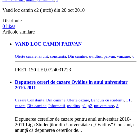
Vand loc camin c2 ( utcb) din 20 oct 2010
Distribuie
0
likes
Articole similare
VAND LOC CAMIN PARVAN
,
Oferte cazare
,
anunt
,
constanta
,
Din camine
,
ovidius
,
parvan
,
vanzare
0
PRET 150 LEI,0724031723
Depunere cereri de cazare Ovidius in anul universitar
2010-2011
Cazare Constanta
,
Din camine
,
Oferte cazare
,
Bancuri cu studenti
,
C1
,
,
cazare
,
Din camine
,
Informatii
,
ovidius
,
p1
,
p2
,
universitate
8
Depunerea cererilor de cazare pentru anul universitar 2010-
2011 Liga Studenţilor din Universitatea „Ovidius” Constanţa
anunţă că depunerea cererilor de...