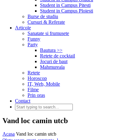
Student in Campus Pitesti
Student in Campus Ploiesti
Burse de studiu
Cursuri & Referate
Articole
Sanatate si frumusete
Funny
Party
Bautura >>
Retete de cocktail
Jocuri de baut
Mahmureala
Retete
Horoscop
IT, Web, Mobile
Filme
Prin oras
Contact
Vand loc camin utcb
Acasa
Vand loc camin utcb
,
Oferte cazare
,
anunt
,
constanta
1