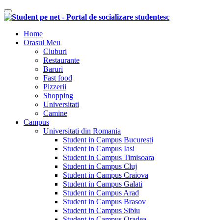
Comutare navigare
Home
Orasul Meu
Cluburi
Restaurante
Baruri
Fast food
Pizzerii
Shopping
Universitati
Camine
Campus
Universitati din Romania
Student in Campus Bucuresti
Student in Campus Iasi
Student in Campus Timisoara
Student in Campus Cluj
Student in Campus Craiova
Student in Campus Galati
Student in Campus Arad
Student in Campus Brasov
Student in Campus Sibiu
Student in Campus Oradea