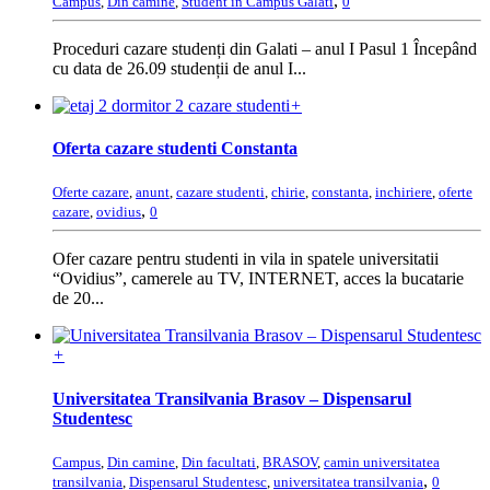
,
Campus
,
Din camine
,
Student in Campus Galati
0
Proceduri cazare studenți din Galati – anul I Pasul 1 Începând
cu data de 26.09 studenții de anul I...
+
Oferta cazare studenti Constanta
Oferte cazare
,
anunt
,
cazare studenti
,
chirie
,
constanta
,
inchiriere
,
oferte
,
cazare
,
ovidius
0
Ofer cazare pentru studenti in vila in spatele universitatii
“Ovidius”, camerele au TV, INTERNET, acces la bucatarie
de 20...
+
Universitatea Transilvania Brasov – Dispensarul
Studentesc
Campus
,
Din camine
,
Din facultati
,
BRASOV
,
camin universitatea
,
transilvania
,
Dispensarul Studentesc
,
universitatea transilvania
0