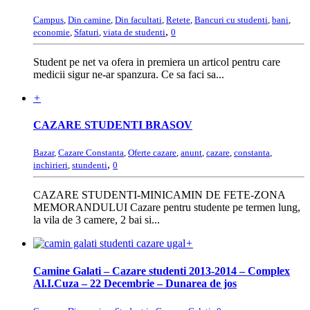
Campus
,
Din camine
,
Din facultati
,
Retete
,
Bancuri cu studenti
,
bani
,
,
economie
,
Sfaturi
,
viata de studenti
0
Student pe net va ofera in premiera un articol pentru care
medicii sigur ne-ar spanzura. Ce sa faci sa...
+
CAZARE STUDENTI BRASOV
Bazar
,
Cazare Constanta
,
Oferte cazare
,
anunt
,
cazare
,
constanta
,
,
inchirieri
,
stundenti
0
CAZARE STUDENTI-MINICAMIN DE FETE-ZONA
MEMORANDULUI Cazare pentru studente pe termen lung,
la vila de 3 camere, 2 bai si...
+
Camine Galati – Cazare studenti 2013-2014 – Complex
Al.I.Cuza – 22 Decembrie – Dunarea de jos