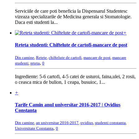
Serviciile de care poti beneficia la Dispensarul Studentesc
vizeaza specializarile de Medicina generala si Stomatologie.
Daca esti studenti la...
+
Reteta studenti: Chiftelute de cartofi-mancare de post
Din camine
,
Retete
,
chiftelute de cartofi
,
mancare de post
,
mancare
,
studenti
,
reteta
0
Ingrediente: 5-6 cartofi, 4-5 catei de usturoi, faina,ulei, 2 rosii,
o ceasca mica de bulion, 1 ceapa, busuioc, 1...
+
Tarife Camin anul universitar 2016-2017 | Ovidius
Constanta
Din camine
,
an universitar 2016-2017
,
ovidius
,
studenti constanta
,
,
Universitate Constanta
0