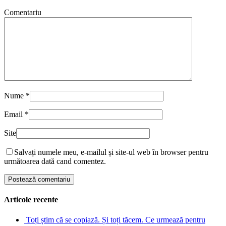
Comentariu
Nume
*
Email
*
Site
Salvați numele meu, e-mailul și site-ul web în browser pentru
următoarea dată cand comentez.
Articole recente
Toți știm că se copiază. Și toți tăcem. Ce urmează pentru