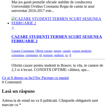
Mai jos gasiti preturile oficiale stabilite de conducerea
Universității Ovidius Constanta Regia de camin in anul
universitar 2016-2017 este...
+
CAZARE STUDENTI TERMEN SCURT SESIUNEA
FEBRUARIE 2
Cazare Constanta
,
Oferte cazare
,
anunt
,
cazare
,
cazare studenti
,
constanta
,
constanta
,
id
,
sesiune
,
sudenti
,
zi
0
Oferim cazare pentru studenti in Brasov, la vila, in camere de
2,3 si 4 locuri. CONDITII OPTIME: căldura, apa...
Ce ai fi dispus sa faci?
Joc Pacman cu masini
0 Comentarii
Lasă un răspuns
Adresa ta de email nu va fi publicată.
Câmpurile obligatorii sunt
marcate cu
*