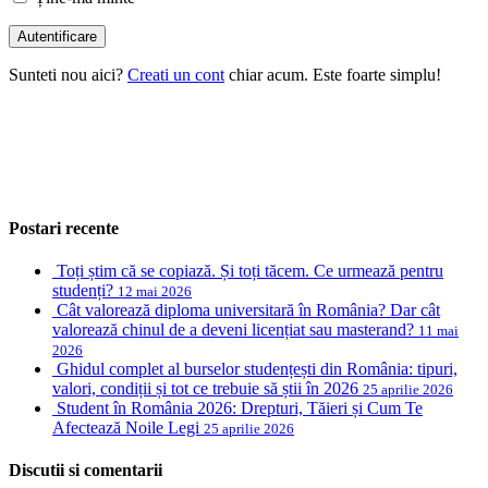
Sunteti nou aici?
Creati un cont
chiar acum. Este foarte simplu!
Postari recente
Toți știm că se copiază. Și toți tăcem. Ce urmează pentru
studenți?
12 mai 2026
Cât valorează diploma universitară în România? Dar cât
valorează chinul de a deveni licențiat sau masterand?
11 mai
2026
Ghidul complet al burselor studențești din România: tipuri,
valori, condiții și tot ce trebuie să știi în 2026
25 aprilie 2026
Student în România 2026: Drepturi, Tăieri și Cum Te
Afectează Noile Legi
25 aprilie 2026
Discutii si comentarii