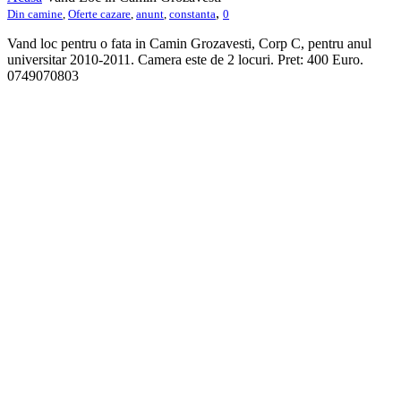
,
Din camine
,
Oferte cazare
,
anunt
,
constanta
0
Vand loc pentru o fata in Camin Grozavesti, Corp C, pentru anul
universitar 2010-2011. Camera este de 2 locuri. Pret: 400 Euro.
0749070803