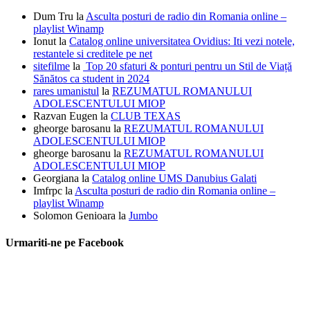
Dum Tru
la
Asculta posturi de radio din Romania online –
playlist Winamp
Ionut
la
Catalog online universitatea Ovidius: Iti vezi notele,
restantele si creditele pe net
sitefilme
la
Top 20 sfaturi & ponturi pentru un Stil de Viață
Sănătos ca student in 2024
rares umanistul
la
REZUMATUL ROMANULUI
ADOLESCENTULUI MIOP
Razvan Eugen
la
CLUB TEXAS
gheorge barosanu
la
REZUMATUL ROMANULUI
ADOLESCENTULUI MIOP
gheorge barosanu
la
REZUMATUL ROMANULUI
ADOLESCENTULUI MIOP
Georgiana
la
Catalog online UMS Danubius Galati
Imfrpc
la
Asculta posturi de radio din Romania online –
playlist Winamp
Solomon Genioara
la
Jumbo
Urmariti-ne pe Facebook