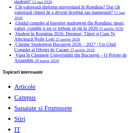
studenți?
12 mai 2026
Cât valorează diploma universitară în România? Dar cât
valorează chinul de a deveni licențiat sau masterand?
11 mai
2026
Ghidul complet al burselor studențești din România: tipuri,
valori, condiții și tot ce trebuie să știi în 2026
25 aprilie 2026
Student în România 2026: Drepturi, Tăieri și Cum Te
Afectează Noile Legi
25 aprilie 2026
Cămine Studențești București 2026 – 2027 / Un Ghid
Complet al Ofertei de Cazare
25 aprilie 2026
Viața în Căminele Universității din București – O Privire de
Ansamblu
29 martie 2026
Topicuri interesante
Articole
Campus
Sanatate si Frumusete
Stiri
IT