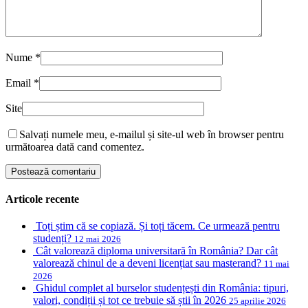
Nume
*
Email
*
Site
Salvați numele meu, e-mailul și site-ul web în browser pentru
următoarea dată cand comentez.
Articole recente
Toți știm că se copiază. Și toți tăcem. Ce urmează pentru
studenți?
12 mai 2026
Cât valorează diploma universitară în România? Dar cât
valorează chinul de a deveni licențiat sau masterand?
11 mai
2026
Ghidul complet al burselor studențești din România: tipuri,
valori, condiții și tot ce trebuie să știi în 2026
25 aprilie 2026