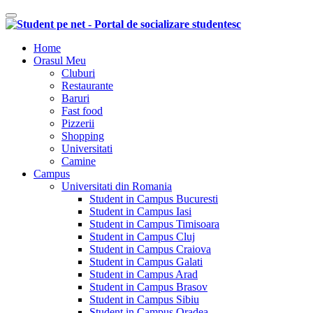
Comutare navigare
Home
Orasul Meu
Cluburi
Restaurante
Baruri
Fast food
Pizzerii
Shopping
Universitati
Camine
Campus
Universitati din Romania
Student in Campus Bucuresti
Student in Campus Iasi
Student in Campus Timisoara
Student in Campus Cluj
Student in Campus Craiova
Student in Campus Galati
Student in Campus Arad
Student in Campus Brasov
Student in Campus Sibiu
Student in Campus Oradea