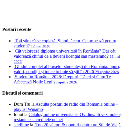
Postari recente
Toți știm că se copiază. Și toți tăcem. Ce urmează pentru
studenți?
12 mai 2026
Cât valorează diploma universitară în România? Dar cât
valorează chinul de a deveni licențiat sau masterand?
11 mai
2026
Ghidul complet al burselor studențești din România: tipuri,
valori, condiții și tot ce trebuie să știi în 2026
25 aprilie 2026
Student în România 2026: Drepturi, Tăieri și Cum Te
Afectează Noile Legi
25 aprilie 2026
Discutii si comentarii
Dum Tru
la
Asculta posturi de radio din Romania online –
playlist Winamp
Ionut
la
Catalog online universitatea Ovidius: Iti vezi notele,
restantele si creditele pe net
sitefilme
la
Top 20 sfaturi & ponturi pentru un Stil de Viață