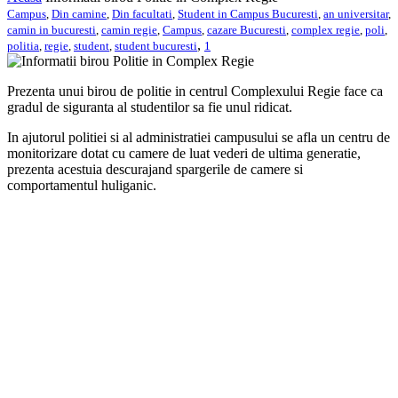
Campus
,
Din camine
,
Din facultati
,
Student in Campus Bucuresti
,
an universitar
,
camin in bucuresti
,
camin regie
,
Campus
,
cazare Bucuresti
,
complex regie
,
poli
,
,
politia
,
regie
,
student
,
student bucuresti
1
Prezenta unui birou de politie in centrul Complexului Regie face ca
gradul de siguranta al studentilor sa fie unul ridicat.
In ajutorul politiei si al administratiei campusului se afla un centru de
monitorizare dotat cu camere de luat vederi de ultima generatie,
prezenta acestuia descurajand spargerile de camere si
comportamentul huliganic.