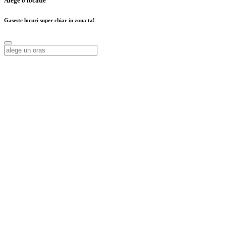
Alege o locatie
Gaseste locuri super chiar in zona ta!
Alege o locatie