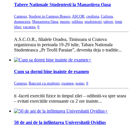
Tabere Nationale Studentesti la Manastirea Oasa
Campus
,
Student in Campus Brasov
,
ASCOR
,
credinta
,
Cultura
,
dumnezeu
,
Manastirea Oasa
,
munte
,
odihna
,
studentesti
,
tabere
,
timp
,
liber
,
vacanta
0
A.S.C.O.R., filialele Oradea, Timisoara si Craiova
organizeaza in perioada 19-29 iulie, Tabara Nationala
Studenteasca „Pr Teofil Paraian”, devenita deja o traditie...
+
Cum sa dormi bine inainte de examen
,
Campus
,
Bancuri cu studenti
,
examen
,
somn
0
ti -faceti exercitii fizice in timpul zilei – odihniti-va spre seara
– evitati exercitiile extenuante cu 2 ore inainte...
+
50 de ani de la infiintarea Universitatii Ovidius