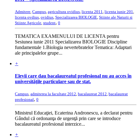
Admitere
,
Campus
,
agricultura ovidius
,
licenta 2011
,
licenta iunie 201
,
licenta ovdius
,
ovidius
,
Specializarea BIOLOGIE
,
Stiinte ale Naturii si
,
Stiinte Agricole
,
student
0
TEMATICA EXAMENULUI DE LICENTA pentru
Sesiunea iunie 2011 Specializarea BIOLOGIE Discipline
fundamentale 1.Biologia nevertebratelor Tematica: Adaptari
ale principalelor grupe...
+
Elevii care dau bacalaureatul profesional nu au acces în
universităţile particulare sau de stat.
Campus
,
admiterea la facultate 2012
,
bacalaureat 2012
,
bacalaureat
,
profesional
0
Ministrul Educaţiei, Ecaterina Andronescu, a declarat pentru
Gândul că ordonanţa de urgenţă prin care se introduce
bacalaureatul profesional interzice...
+