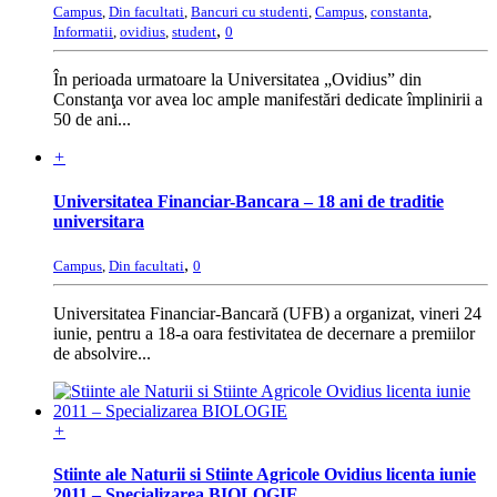
Campus
,
Din facultati
,
Bancuri cu studenti
,
Campus
,
constanta
,
,
Informatii
,
ovidius
,
student
0
În perioada urmatoare la Universitatea „Ovidius” din
Constanţa vor avea loc ample manifestări dedicate împlinirii a
50 de ani...
+
Universitatea Financiar-Bancara – 18 ani de traditie
universitara
,
Campus
,
Din facultati
0
Universitatea Financiar-Bancară (UFB) a organizat, vineri 24
iunie, pentru a 18-a oara festivitatea de decernare a premiilor
de absolvire...
+
Stiinte ale Naturii si Stiinte Agricole Ovidius licenta iunie
2011 – Specializarea BIOLOGIE