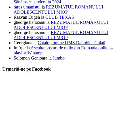
Sănătos ca student in 2024
rares umanistul
la
REZUMATUL ROMANULUI
ADOLESCENTULUI MIOP
Razvan Eugen
la
CLUB TEXAS
gheorge barosanu
la
REZUMATUL ROMANULUI
ADOLESCENTULUI MIOP
gheorge barosanu
la
REZUMATUL ROMANULUI
ADOLESCENTULUI MIOP
Georgiana
la
Catalog online UMS Danubius Galati
Imfrpc
la
Asculta posturi de radio din Romania online –
playlist Winamp
Solomon Genioara
la
Jumbo
Urmariti-ne pe Facebook