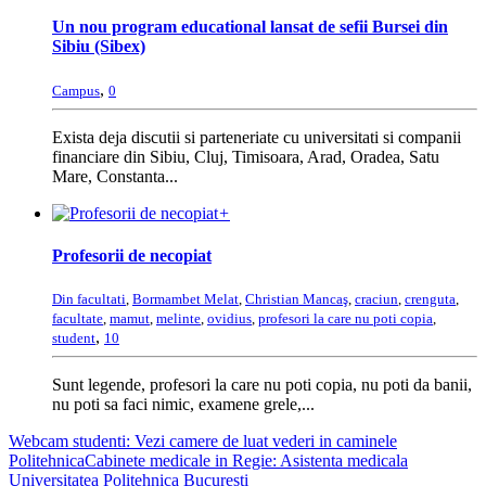
Un nou program educational lansat de sefii Bursei din
Sibiu (Sibex)
,
Campus
0
Exista deja discutii si parteneriate cu universitati si companii
financiare din Sibiu, Cluj, Timisoara, Arad, Oradea, Satu
Mare, Constanta...
+
Profesorii de necopiat
Din facultati
,
Bormambet Melat
,
Christian Mancaş
,
craciun
,
crenguta
,
facultate
,
mamut
,
melinte
,
ovidius
,
profesori la care nu poti copia
,
,
student
10
Sunt legende, profesori la care nu poti copia, nu poti da banii,
nu poti sa faci nimic, examene grele,...
Webcam studenti: Vezi camere de luat vederi in caminele
Politehnica
Cabinete medicale in Regie: Asistenta medicala
Universitatea Politehnica Bucuresti