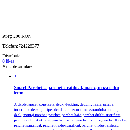
Preţ:
200 RON
Telefon:
724228377
Distribuie
0
likes
Articole similare
+
Smart Parchet – parchet stratificat, masiv, mozaic din
lemn
Articole
,
anunt
,
constanta
,
deck
,
decking
,
decking lemn
,
garapa
,
intretinere deck
,
ipe
,
ipe blend
,
lemn exotic
,
massaranduba
,
montaj
deck
,
montaj parchet
,
parchet
,
parchet baie
,
parchet dublu-stratificat
,
parchet dublustratificat
,
parchet exotic
,
parchet exterior
,
parchet Karelia
,
parchet stratificat
,
parchet triplu-stratificat
,
parchet triplustratificat
,