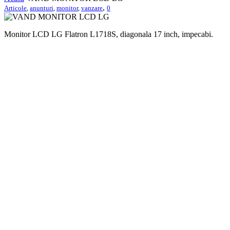
,
Articole
,
anunturi
,
monitor
,
vanzare
0
Monitor LCD LG Flatron L1718S, diagonala 17 inch, impecabi.