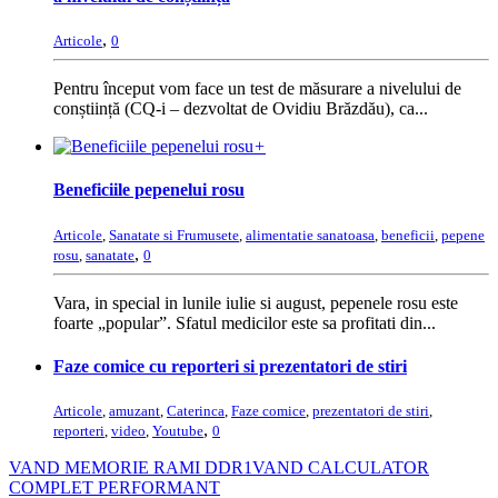
,
Articole
0
Pentru început vom face un test de măsurare a nivelului de
conștiință (CQ-i – dezvoltat de Ovidiu Brăzdău), ca...
+
Beneficiile pepenelui rosu
Articole
,
Sanatate si Frumusete
,
alimentatie sanatoasa
,
beneficii
,
pepene
,
rosu
,
sanatate
0
Vara, in special in lunile iulie si august, pepenele rosu este
foarte „popular”. Sfatul medicilor este sa profitati din...
Faze comice cu reporteri si prezentatori de stiri
Articole
,
amuzant
,
Caterinca
,
Faze comice
,
prezentatori de stiri
,
,
reporteri
,
video
,
Youtube
0
VAND MEMORIE RAMI DDR1
VAND CALCULATOR
COMPLET PERFORMANT