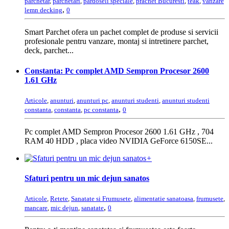
parchetar
,
parchetari
,
pardoseli speciale
,
prachet Bucuresti
,
teak
,
vanzare
,
lemn decking
0
Smart Parchet ofera un pachet complet de produse si servicii
profesionale pentru vanzare, montaj si intretinere parchet,
deck, parchet...
Constanta: Pc complet AMD Sempron Procesor 2600
1.61 GHz
Articole
,
anunturi
,
anunturi pc
,
anunturi studenti
,
anunturi studenti
,
constanta
,
constanta
,
pc constanta
0
Pc complet AMD Sempron Procesor 2600 1.61 GHz , 704
RAM 40 HDD , placa video NVIDIA GeForce 6150SE...
+
Sfaturi pentru un mic dejun sanatos
Articole
,
Retete
,
Sanatate si Frumusete
,
alimentatie sanatoasa
,
frumusete
,
,
mancare
,
mic dejun
,
sanatate
0