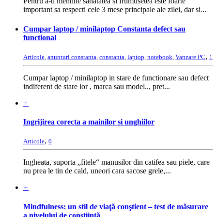
Pentru a-ti mentine sanatatea si frumusetea este foarte
important sa respecti cele 3 mese principale ale zilei, dar si...
Cumpar laptop / minilaptop Constanta defect sau
functional
,
Articole
,
anunturi constanta
,
constanta
,
laptop
,
notebook
,
Vanzare PC
1
Cumpar laptop / minilaptop in stare de functionare sau defect
indiferent de stare lor , marca sau model.., pret...
+
Ingrijirea corecta a mainilor si unghiilor
,
Articole
0
Ingheata, suporta „fitele“ manusilor din catifea sau piele, care
nu prea le tin de cald, uneori cara sacose grele,...
+
Mindfulness: un stil de viaţă conştient – test de măsurare
a nivelului de conștiință