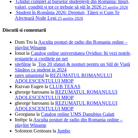
Ghidul complet al burselor studențești din România: tipuri,
valori, condiții și tot ce trebuie să știi în 2026
25 aprilie 2026
Student în România 2026: Drepturi, Tăieri și Cum Te
Afectează Noile Legi
25 aprilie 2026
Discutii si comentarii
Dum Tru
la
Asculta posturi de radio din Romania online –
playlist Winamp
Ionut
la
Catalog online universitatea Ovidius: Iti vezi notele,
restantele si creditele pe net
sitefilme
la
Top 20 sfaturi & ponturi pentru un Stil de Viață
Sănătos ca student in 2024
rares umanistul
la
REZUMATUL ROMANULUI
ADOLESCENTULUI MIOP
Razvan Eugen
la
CLUB TEXAS
gheorge barosanu
la
REZUMATUL ROMANULUI
ADOLESCENTULUI MIOP
gheorge barosanu
la
REZUMATUL ROMANULUI
ADOLESCENTULUI MIOP
Georgiana
la
Catalog online UMS Danubius Galati
Imfrpc
la
Asculta posturi de radio din Romania online –
playlist Winamp
Solomon Genioara
la
Jumbo