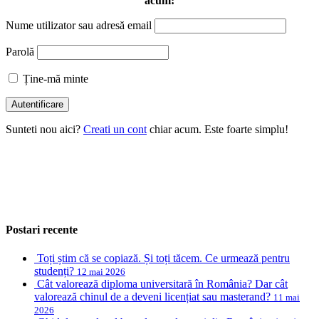
acum:
Nume utilizator sau adresă email
Parolă
Ține-mă minte
Sunteti nou aici?
Creati un cont
chiar acum. Este foarte simplu!
Postari recente
Toți știm că se copiază. Și toți tăcem. Ce urmează pentru
studenți?
12 mai 2026
Cât valorează diploma universitară în România? Dar cât
valorează chinul de a deveni licențiat sau masterand?
11 mai
2026