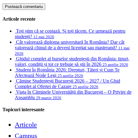
Articole recente
Toți știm că se copiază. Și toți tăcem. Ce urmează pentru
studenți?
12 mai 2026
Cât valorează diploma universitară în România? Dar cât
valorează chinul de a deveni licențiat sau masterand?
11 mai
2026
Ghidul complet al burselor studențești din România: tipuri,
valori, condiții și tot ce trebuie să știi în 2026
25 aprilie 2026
Student în România 2026: Drepturi, Tăieri și Cum Te
Afectează Noile Legi
25 aprilie 2026
Cămine Studențești București 2026 – 2027 / Un Ghid
Complet al Ofertei de Cazare
25 aprilie 2026
Viața în Căminele Universității din București – O Privire de
Ansamblu
29 martie 2026
Topicuri interesante
Articole
Campus