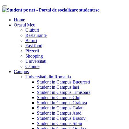
Comutare navigare
Home
Orasul Meu
Cluburi
Restaurante
Baruri
Fast food
Pizzerii
Shopping
Universitati
Camine
Campus
Universitati din Romania
Student in Campus Bucuresti
Student in Campus Iasi
Student in Campus Timisoara
Student in Campus Cluj
Student in Campus Craiova
Student in Campus Galati
Student in Campus Arad
Student in Campus Brasov
Student in Campus Sibiu
Student in Campus Oradea