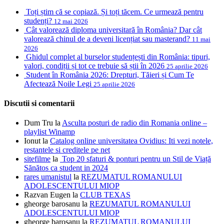
Toți știm că se copiază. Și toți tăcem. Ce urmează pentru
studenți?
12 mai 2026
Cât valorează diploma universitară în România? Dar cât
valorează chinul de a deveni licențiat sau masterand?
11 mai
2026
Ghidul complet al burselor studențești din România: tipuri,
valori, condiții și tot ce trebuie să știi în 2026
25 aprilie 2026
Student în România 2026: Drepturi, Tăieri și Cum Te
Afectează Noile Legi
25 aprilie 2026
Discutii si comentarii
Dum Tru
la
Asculta posturi de radio din Romania online –
playlist Winamp
Ionut
la
Catalog online universitatea Ovidius: Iti vezi notele,
restantele si creditele pe net
sitefilme
la
Top 20 sfaturi & ponturi pentru un Stil de Viață
Sănătos ca student in 2024
rares umanistul
la
REZUMATUL ROMANULUI
ADOLESCENTULUI MIOP
Razvan Eugen
la
CLUB TEXAS
gheorge barosanu
la
REZUMATUL ROMANULUI
ADOLESCENTULUI MIOP
gheorge barosanu
la
REZUMATUL ROMANULUI