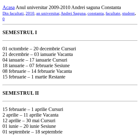
Acasa
Anul universitar 2009-2010 Andrei saguna Constanta
,
Din facultati
,
2010
,
an universitar
,
Andrei Saguna
,
constanta
,
facultate
,
student
0
SEMESTRUL I
01 octombrie – 20 decembrie Cursuri
21 decembrie – 03 ianuarie Vacanta
04 ianuarie – 17 ianuarie Cursuri
18 ianuarie – 07 februarie Sesiune
08 februarie – 14 februarie Vacanta
15 februarie – 1 martie Restante
SEMESTRUL II
15 februarie – 1 aprilie Cursuri
2 aprilie – 11 aprilie Vacanta
12 aprilie – 30 mai Cursuri
01 iunie – 20 iunie Sesiune
01 septembrie – 18 septembrie