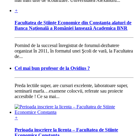
mai mari taxe de scolarizare. Universitatea Alexandru...
+
Facultatea de Științe Economice din Constanța alaturi de
Banca Naţională a României lansează Academica BNR
Pornind de la succesul înregistrat de forumul-dezbatere
organizat în 2011, în formatul unei Şcoli de vară, la Facultatea
de...
Cel mai bun profesor de la Ovidius ?
Preda lectiile super, are cursuri excelente, laboratoare super,
seminarii marfa…examene colocvii, referate sau proiecte
accesibile ! Ce sa mai...
+
Perioada inscriere la licenta – Facultatea de Stiinte
Economice Constanta