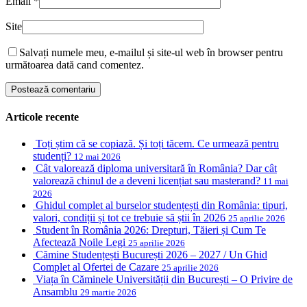
Email
*
Site
Salvați numele meu, e-mailul și site-ul web în browser pentru
următoarea dată cand comentez.
Articole recente
Toți știm că se copiază. Și toți tăcem. Ce urmează pentru
studenți?
12 mai 2026
Cât valorează diploma universitară în România? Dar cât
valorează chinul de a deveni licențiat sau masterand?
11 mai
2026
Ghidul complet al burselor studențești din România: tipuri,
valori, condiții și tot ce trebuie să știi în 2026
25 aprilie 2026
Student în România 2026: Drepturi, Tăieri și Cum Te
Afectează Noile Legi
25 aprilie 2026
Cămine Studențești București 2026 – 2027 / Un Ghid
Complet al Ofertei de Cazare
25 aprilie 2026
Viața în Căminele Universității din București – O Privire de
Ansamblu
29 martie 2026