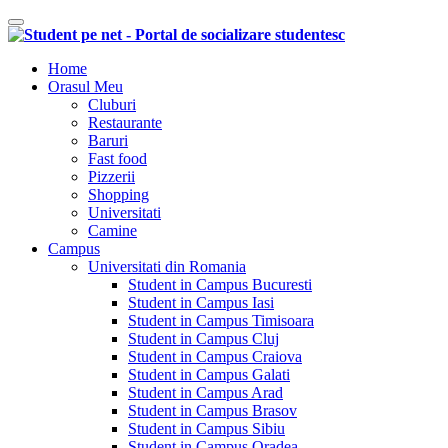
Comutare navigare
Home
Orasul Meu
Cluburi
Restaurante
Baruri
Fast food
Pizzerii
Shopping
Universitati
Camine
Campus
Universitati din Romania
Student in Campus Bucuresti
Student in Campus Iasi
Student in Campus Timisoara
Student in Campus Cluj
Student in Campus Craiova
Student in Campus Galati
Student in Campus Arad
Student in Campus Brasov
Student in Campus Sibiu
Student in Campus Oradea