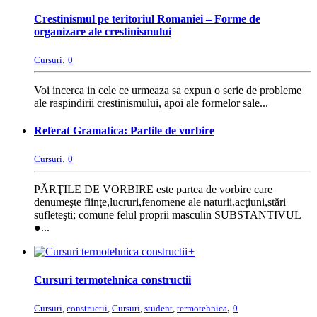
Crestinismul pe teritoriul Romaniei – Forme de
organizare ale crestinismului
,
Cursuri
0
Voi incerca in cele ce urmeaza sa expun o serie de probleme
ale raspindirii crestinismului, apoi ale formelor sale...
Referat Gramatica: Partile de vorbire
,
Cursuri
0
PĂRŢILE DE VORBIRE este partea de vorbire care
denumeşte fiinţe,lucruri,fenomene ale naturii,acţiuni,stări
sufleteşti; comune felul proprii masculin SUBSTANTIVUL
●...
+
Cursuri termotehnica constructii
,
Cursuri
,
constructii
,
Cursuri
,
student
,
termotehnica
0