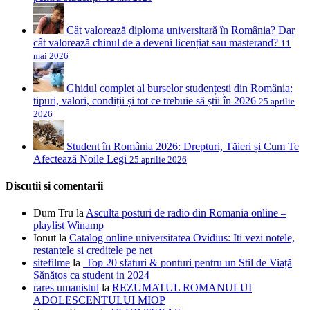
Cât valorează diploma universitară în România? Dar
cât valorează chinul de a deveni licențiat sau masterand?
11
mai 2026
Ghidul complet al burselor studențești din România:
tipuri, valori, condiții și tot ce trebuie să știi în 2026
25 aprilie
2026
Student în România 2026: Drepturi, Tăieri și Cum Te
Afectează Noile Legi
25 aprilie 2026
Discutii si comentarii
Dum Tru
la
Asculta posturi de radio din Romania online –
playlist Winamp
Ionut
la
Catalog online universitatea Ovidius: Iti vezi notele,
restantele si creditele pe net
sitefilme
la
Top 20 sfaturi & ponturi pentru un Stil de Viață
Sănătos ca student in 2024
rares umanistul
la
REZUMATUL ROMANULUI
ADOLESCENTULUI MIOP