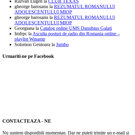
Razvan Eugen
la
CLUB TEXAS
gheorge barosanu
la
REZUMATUL ROMANULUI
ADOLESCENTULUI MIOP
gheorge barosanu
la
REZUMATUL ROMANULUI
ADOLESCENTULUI MIOP
Georgiana
la
Catalog online UMS Danubius Galati
Imfrpc
la
Asculta posturi de radio din Romania online –
playlist Winamp
Solomon Genioara
la
Jumbo
Urmariti-ne pe Facebook
CONTACTEAZA - NE
Nu suntem disponibili momentan. Dar ne puteți trimite un e-mail și