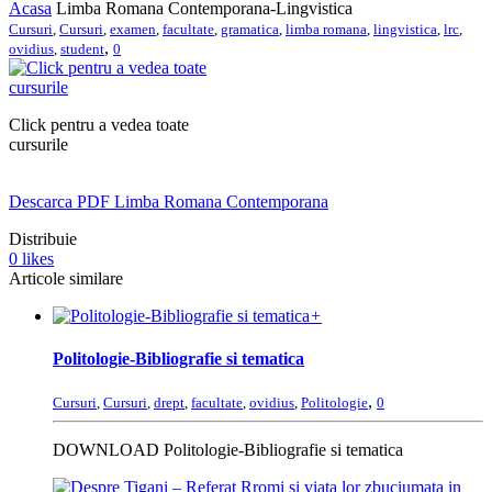
Acasa
Limba Romana Contemporana-Lingvistica
Cursuri
,
Cursuri
,
examen
,
facultate
,
gramatica
,
limba romana
,
lingvistica
,
lrc
,
,
ovidius
,
student
0
Click pentru a vedea toate
cursurile
Descarca PDF Limba Romana Contemporana
Distribuie
0
likes
Articole similare
+
Politologie-Bibliografie si tematica
,
Cursuri
,
Cursuri
,
drept
,
facultate
,
ovidius
,
Politologie
0
DOWNLOAD Politologie-Bibliografie si tematica