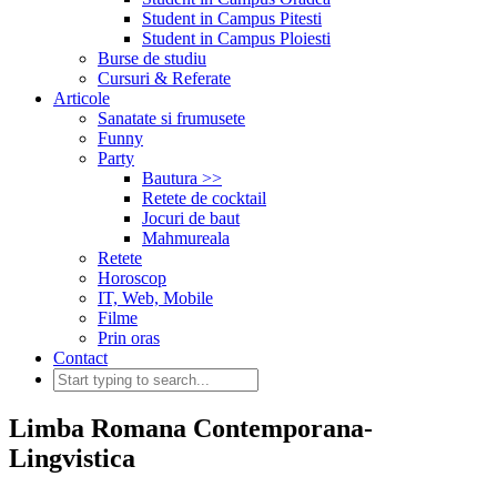
Student in Campus Pitesti
Student in Campus Ploiesti
Burse de studiu
Cursuri & Referate
Articole
Sanatate si frumusete
Funny
Party
Bautura >>
Retete de cocktail
Jocuri de baut
Mahmureala
Retete
Horoscop
IT, Web, Mobile
Filme
Prin oras
Contact
Limba Romana Contemporana-
Lingvistica