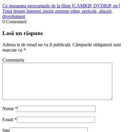
Ce inseamna prescurtarile de la filme [CAMRIP, DVDRIP, etc]
Totul despre Internet: istoric,prezent viitor, pericole, afaceri,
divertisment
0 Comentarii
Lasă un răspuns
Adresa ta de email nu va fi publicată.
Câmpurile obligatorii sunt
marcate cu
*
Comentariu
Nume
*
Email
*
Site