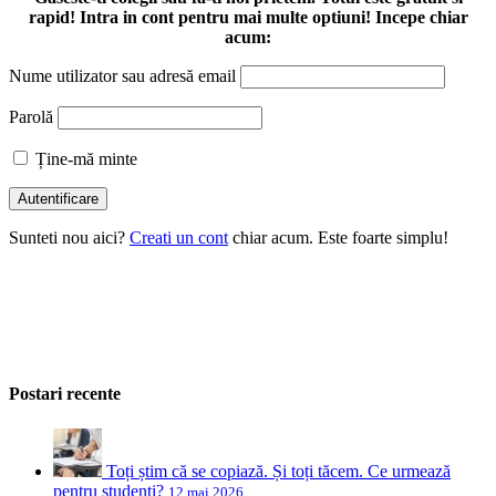
rapid! Intra in cont pentru mai multe optiuni! Incepe chiar
acum:
Nume utilizator sau adresă email
Parolă
Ține-mă minte
Sunteti nou aici?
Creati un cont
chiar acum. Este foarte simplu!
Postari recente
Toți știm că se copiază. Și toți tăcem. Ce urmează
pentru studenți?
12 mai 2026