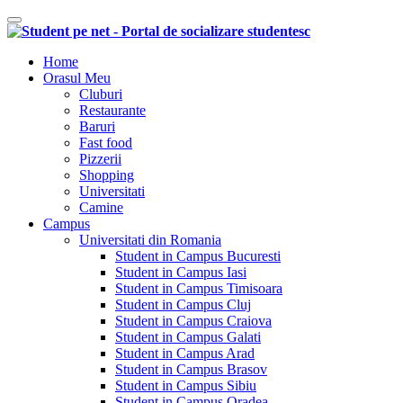
Comutare navigare
Home
Orasul Meu
Cluburi
Restaurante
Baruri
Fast food
Pizzerii
Shopping
Universitati
Camine
Campus
Universitati din Romania
Student in Campus Bucuresti
Student in Campus Iasi
Student in Campus Timisoara
Student in Campus Cluj
Student in Campus Craiova
Student in Campus Galati
Student in Campus Arad
Student in Campus Brasov
Student in Campus Sibiu
Student in Campus Oradea