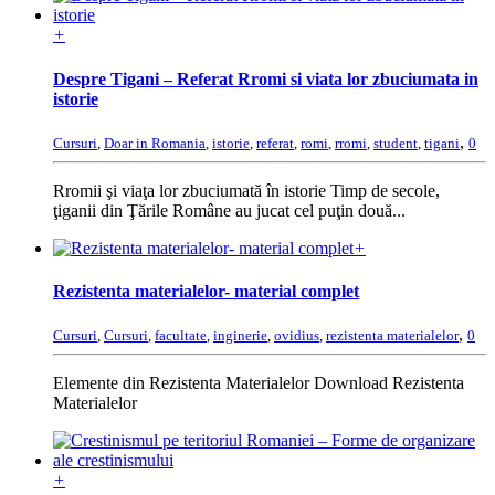
+
Despre Tigani – Referat Rromi si viata lor zbuciumata in
istorie
,
Cursuri
,
Doar in Romania
,
istorie
,
referat
,
romi
,
rromi
,
student
,
tigani
0
Rromii şi viaţa lor zbuciumată în istorie Timp de secole,
ţiganii din Ţările Române au jucat cel puţin două...
+
Rezistenta materialelor- material complet
,
Cursuri
,
Cursuri
,
facultate
,
inginerie
,
ovidius
,
rezistenta materialelor
0
Elemente din Rezistenta Materialelor Download Rezistenta
Materialelor
+