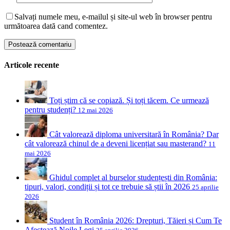
Salvați numele meu, e-mailul și site-ul web în browser pentru
următoarea dată cand comentez.
Articole recente
Toți știm că se copiază. Și toți tăcem. Ce urmează
pentru studenți?
12 mai 2026
Cât valorează diploma universitară în România? Dar
cât valorează chinul de a deveni licențiat sau masterand?
11
mai 2026
Ghidul complet al burselor studențești din România:
tipuri, valori, condiții și tot ce trebuie să știi în 2026
25 aprilie
2026
Student în România 2026: Drepturi, Tăieri și Cum Te
Afectează Noile Legi