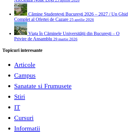
25 aprilie 2026
Cămine Studențești București 2026 – 2027 / Un Ghid
Complet al Ofertei de Cazare
25 aprilie 2026
Viața în Căminele Universității din București – O
Privire de Ansamblu
29 martie 2026
Topicuri interesante
Articole
Campus
Sanatate si Frumusete
Stiri
IT
Cursuri
Informatii