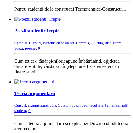
Pentru studentii de la constructii Termotehnica-Constructii 1
+
Poezii studenti: Trepte
Campus
,
Cursuri
,
Bancuri cu studenti
,
Campus
,
Cultura
,
liric
,
litere
,
,
poezi
,
poezie
0
Cum tot ce-i tânăr şi-nflorit apune Îmbătrânind, aşijderea
oricare Virtute, vârstă sau înţelepciune La vremea ei dă-n
floare, apoi...
+
Teoria argumentarii
Cursuri
,
argumentare
,
curs
,
Cursuri
,
download
,
facultate
,
jurnalism
,
pdf
,
,
student
0
Curs la teoria argumentarii si explicatiei Download pdf teoria
argumentarii