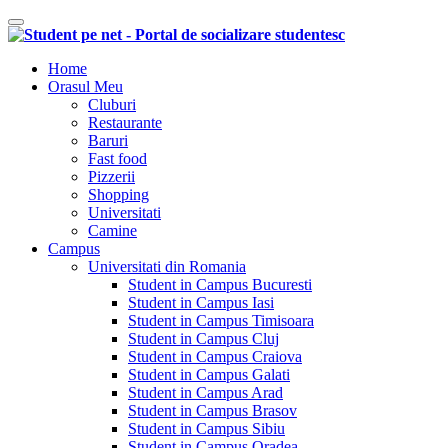
Comutare navigare
Home
Orasul Meu
Cluburi
Restaurante
Baruri
Fast food
Pizzerii
Shopping
Universitati
Camine
Campus
Universitati din Romania
Student in Campus Bucuresti
Student in Campus Iasi
Student in Campus Timisoara
Student in Campus Cluj
Student in Campus Craiova
Student in Campus Galati
Student in Campus Arad
Student in Campus Brasov
Student in Campus Sibiu
Student in Campus Oradea