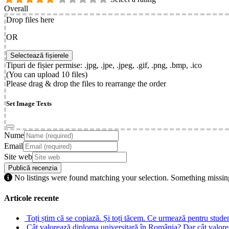
Overall
Drop files here
OR
Tipuri de fișier permise: .jpg, .jpe, .jpeg, .gif, .png, .bmp, .ico
(You can upload 10 files)
Please drag & drop the files to rearrange the order
Set Image Texts
Nume
Email
Site web
No listings were found matching your selection. Something miss
Articole recente
Toți știm că se copiază. Și toți tăcem. Ce urmează pentru stude
Cât valorează diploma universitară în România? Dar cât valore