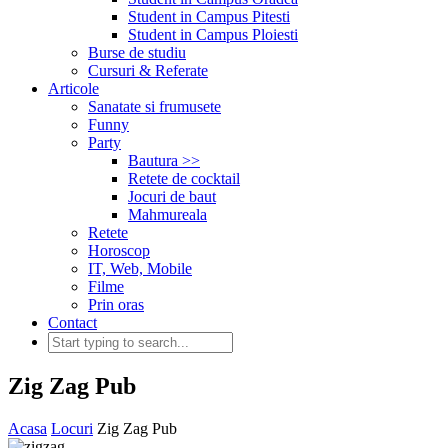
Student in Campus Pitesti
Student in Campus Ploiesti
Burse de studiu
Cursuri & Referate
Articole
Sanatate si frumusete
Funny
Party
Bautura >>
Retete de cocktail
Jocuri de baut
Mahmureala
Retete
Horoscop
IT, Web, Mobile
Filme
Prin oras
Contact
Zig Zag Pub
Acasa
Locuri
Zig Zag Pub