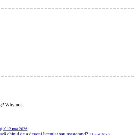
ing? Why not
.
nți?
12 mai 2026
ază chinul de a deveni licențiat sau masterand?
11 mai 2026