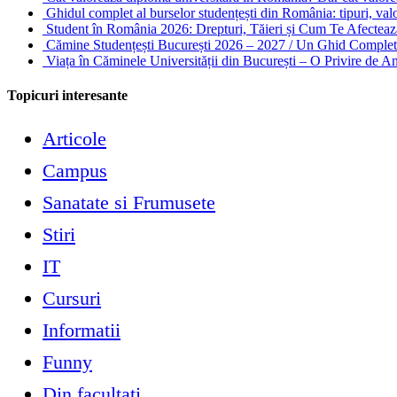
Ghidul complet al burselor studențești din România: tipuri, valori
Student în România 2026: Drepturi, Tăieri și Cum Te Afectea
Cămine Studențești București 2026 – 2027 / Un Ghid Complet 
Viața în Căminele Universității din București – O Privire de 
Topicuri interesante
Articole
Campus
Sanatate si Frumusete
Stiri
IT
Cursuri
Informatii
Funny
Din facultati