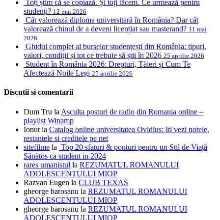
Toți știm că se copiază. Și toți tăcem. Ce urmează pentru
studenți?
12 mai 2026
Cât valorează diploma universitară în România? Dar cât
valorează chinul de a deveni licențiat sau masterand?
11 mai
2026
Ghidul complet al burselor studențești din România: tipuri,
valori, condiții și tot ce trebuie să știi în 2026
25 aprilie 2026
Student în România 2026: Drepturi, Tăieri și Cum Te
Afectează Noile Legi
25 aprilie 2026
Discutii si comentarii
Dum Tru
la
Asculta posturi de radio din Romania online –
playlist Winamp
Ionut
la
Catalog online universitatea Ovidius: Iti vezi notele,
restantele si creditele pe net
sitefilme
la
Top 20 sfaturi & ponturi pentru un Stil de Viață
Sănătos ca student in 2024
rares umanistul
la
REZUMATUL ROMANULUI
ADOLESCENTULUI MIOP
Razvan Eugen
la
CLUB TEXAS
gheorge barosanu
la
REZUMATUL ROMANULUI
ADOLESCENTULUI MIOP
gheorge barosanu
la
REZUMATUL ROMANULUI
ADOLESCENTULUI MIOP