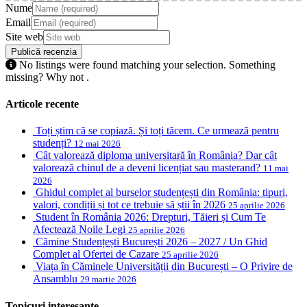
Nume
Email
Site web
No listings were found matching your selection. Something
missing? Why not
.
Articole recente
Toți știm că se copiază. Și toți tăcem. Ce urmează pentru
studenți?
12 mai 2026
Cât valorează diploma universitară în România? Dar cât
valorează chinul de a deveni licențiat sau masterand?
11 mai
2026
Ghidul complet al burselor studențești din România: tipuri,
valori, condiții și tot ce trebuie să știi în 2026
25 aprilie 2026
Student în România 2026: Drepturi, Tăieri și Cum Te
Afectează Noile Legi
25 aprilie 2026
Cămine Studențești București 2026 – 2027 / Un Ghid
Complet al Ofertei de Cazare
25 aprilie 2026
Viața în Căminele Universității din București – O Privire de
Ansamblu
29 martie 2026
Topicuri interesante