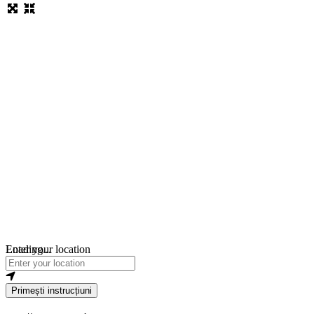
Loading...
Enter your location
Primești instrucțiuni