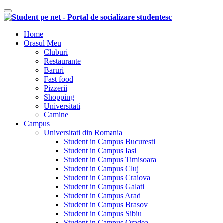
Comutare navigare
Home
Orasul Meu
Cluburi
Restaurante
Baruri
Fast food
Pizzerii
Shopping
Universitati
Camine
Campus
Universitati din Romania
Student in Campus Bucuresti
Student in Campus Iasi
Student in Campus Timisoara
Student in Campus Cluj
Student in Campus Craiova
Student in Campus Galati
Student in Campus Arad
Student in Campus Brasov
Student in Campus Sibiu
Student in Campus Oradea