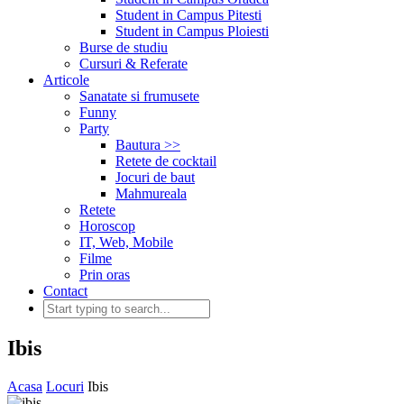
Student in Campus Pitesti
Student in Campus Ploiesti
Burse de studiu
Cursuri & Referate
Articole
Sanatate si frumusete
Funny
Party
Bautura >>
Retete de cocktail
Jocuri de baut
Mahmureala
Retete
Horoscop
IT, Web, Mobile
Filme
Prin oras
Contact
Ibis
Acasa
Locuri
Ibis