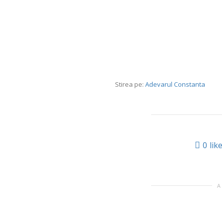
Stirea pe:
Adevarul Constanta
0
lik
A