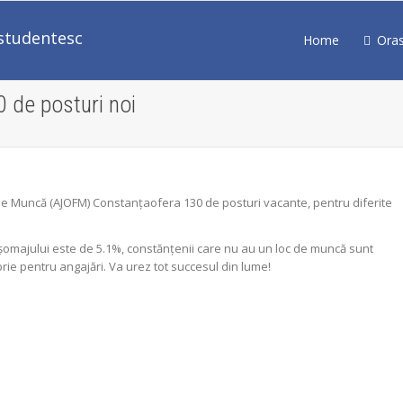
Home
Ora
 de posturi noi
e Muncă (AJOFM) Constanţaofera 130 de posturi vacante, pentru diferite
a şomajului este de 5.1%, constănţenii care nu au un loc de muncă sunt
rie pentru angajări. Va urez tot succesul din lume!