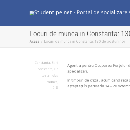
Locuri de munca in Constanta: 130
Acasa
Locuri de munca in Constanta: 130 de posturi noi
Constanta
,
Stiri
,
Agenţia pentru Ocuparea Forţelor d
constanta
,
De
specializări.
toate
,
Jobs
,
In timpuri de criza , acum cand rat
,
munca
aşteptaţi în perioada 14 – 20 octomb
0