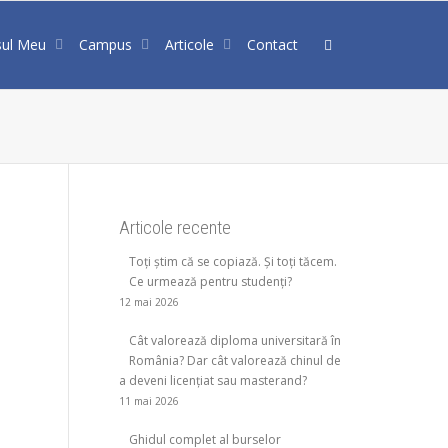
sul Meu
Campus
Articole
Contact
Articole recente
Toți știm că se copiază. Și toți tăcem.
Ce urmează pentru studenți?
12 mai 2026
Cât valorează diploma universitară în
România? Dar cât valorează chinul de
a deveni licențiat sau masterand?
11 mai 2026
Ghidul complet al burselor