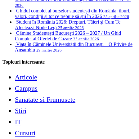
2026
Ghidul complet al burselor studențești din România: tipuri,
valori, condiții și tot ce trebuie să știi în 2026
25 aprilie 2026
Student în România 2026: Drepturi, Tăieri și Cum Te
Afectează Noile Legi
25 aprilie 2026
Cămine Studențești București 2026 – 2027 / Un Ghid
Complet al Ofertei de Cazare
25 aprilie 2026
Viața în Căminele Universității din București – O Privire de
Ansamblu
29 martie 2026
Topicuri interesante
Articole
Campus
Sanatate si Frumusete
Stiri
IT
Cursuri