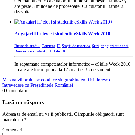
Cel mai puternic calculator din lume se numeşte Tianhe-2 şi
are peste 3 milioane de procesoare. Calculatorul Tianhe-2,
dezvoltat...
+
Angajari IT elevi si studenti: eSkills Week 2010
Burse de studiu
,
Campus
,
IT
,
Stagii de practica
,
Stiri
,
angajari studenti
,
,
Bancuri cu studenti
,
IT
,
Jobs
0
In saptamana competentelor informatice – eSkills Week 2010
– care are loc in perioada 1-5 martie, 35 de studenti...
Masina viitorului se conduce singura
Studentii isi doresc o
întrevedere cu Președintele României
0 Comentarii
Lasă un răspuns
Adresa ta de email nu va fi publicată.
Câmpurile obligatorii sunt
marcate cu
*
Comentariu