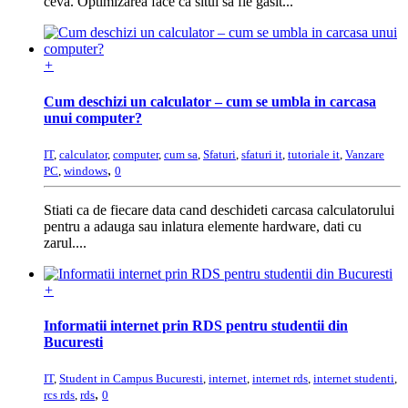
ceva. Optimizarea face ca situl sa fie gasit...
+
Cum deschizi un calculator – cum se umbla in carcasa
unui computer?
IT
,
calculator
,
computer
,
cum sa
,
Sfaturi
,
sfaturi it
,
tutoriale it
,
Vanzare
,
PC
,
windows
0
Stiati ca de fiecare data cand deschideti carcasa calculatorului
pentru a adauga sau inlatura elemente hardware, dati cu
zarul....
+
Informatii internet prin RDS pentru studentii din
Bucuresti
IT
,
Student in Campus Bucuresti
,
internet
,
internet rds
,
internet studenti
,
,
rcs rds
,
rds
0