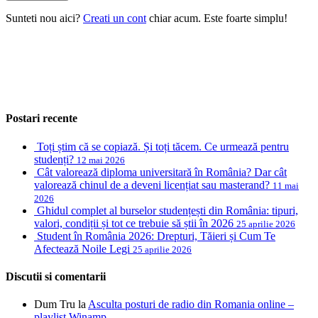
Sunteti nou aici?
Creati un cont
chiar acum. Este foarte simplu!
Postari recente
Toți știm că se copiază. Și toți tăcem. Ce urmează pentru
studenți?
12 mai 2026
Cât valorează diploma universitară în România? Dar cât
valorează chinul de a deveni licențiat sau masterand?
11 mai
2026
Ghidul complet al burselor studențești din România: tipuri,
valori, condiții și tot ce trebuie să știi în 2026
25 aprilie 2026
Student în România 2026: Drepturi, Tăieri și Cum Te
Afectează Noile Legi
25 aprilie 2026
Discutii si comentarii
Dum Tru
la
Asculta posturi de radio din Romania online –
playlist Winamp