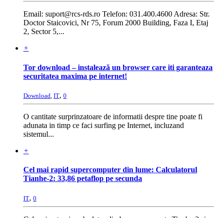
Email: suport@rcs-rds.ro Telefon: 031.400.4600 Adresa: Str.
Doctor Staicovici, Nr 75, Forum 2000 Building, Faza I, Etaj
2, Sector 5,...
+
Tor download – instalează un browser care iti garanteaza
securitatea maxima pe internet!
,
Download
,
IT
0
O cantitate surprinzatoare de informatii despre tine poate fi
adunata in timp ce faci surfing pe Internet, incluzand
sistemul...
+
Cel mai rapid supercomputer din lume: Calculatorul
Tianhe-2: 33,86 petaflop pe secunda
,
IT
0