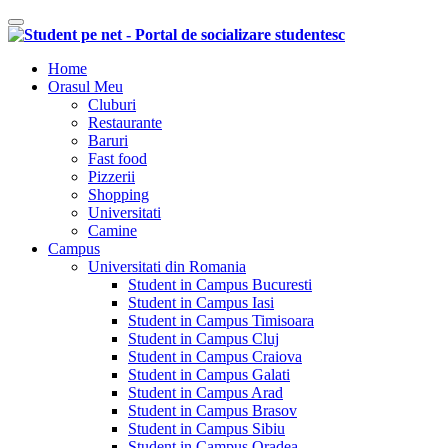
Comutare navigare
Home
Orasul Meu
Cluburi
Restaurante
Baruri
Fast food
Pizzerii
Shopping
Universitati
Camine
Campus
Universitati din Romania
Student in Campus Bucuresti
Student in Campus Iasi
Student in Campus Timisoara
Student in Campus Cluj
Student in Campus Craiova
Student in Campus Galati
Student in Campus Arad
Student in Campus Brasov
Student in Campus Sibiu
Student in Campus Oradea