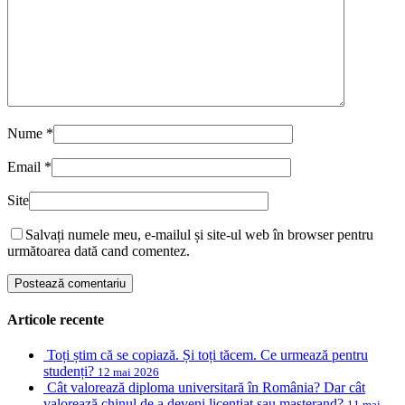
Nume
*
Email
*
Site
Salvați numele meu, e-mailul și site-ul web în browser pentru
următoarea dată cand comentez.
Articole recente
Toți știm că se copiază. Și toți tăcem. Ce urmează pentru
studenți?
12 mai 2026
Cât valorează diploma universitară în România? Dar cât
valorează chinul de a deveni licențiat sau masterand?
11 mai