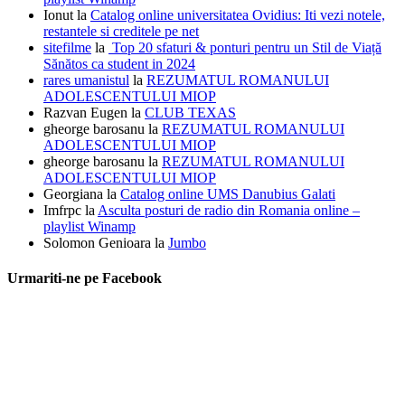
Ionut
la
Catalog online universitatea Ovidius: Iti vezi notele,
restantele si creditele pe net
sitefilme
la
Top 20 sfaturi & ponturi pentru un Stil de Viață
Sănătos ca student in 2024
rares umanistul
la
REZUMATUL ROMANULUI
ADOLESCENTULUI MIOP
Razvan Eugen
la
CLUB TEXAS
gheorge barosanu
la
REZUMATUL ROMANULUI
ADOLESCENTULUI MIOP
gheorge barosanu
la
REZUMATUL ROMANULUI
ADOLESCENTULUI MIOP
Georgiana
la
Catalog online UMS Danubius Galati
Imfrpc
la
Asculta posturi de radio din Romania online –
playlist Winamp
Solomon Genioara
la
Jumbo
Urmariti-ne pe Facebook