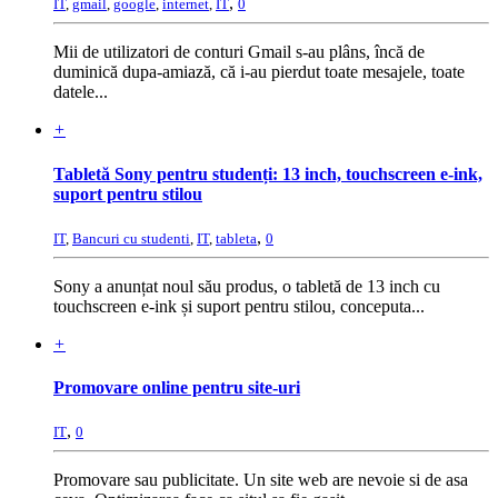
,
IT
,
gmail
,
google
,
internet
,
IT
0
Mii de utilizatori de conturi Gmail s-au plâns, încă de
duminică dupa-amiază, că i-au pierdut toate mesajele, toate
datele...
+
Tabletă Sony pentru studenți: 13 inch, touchscreen e-ink,
suport pentru stilou
,
IT
,
Bancuri cu studenti
,
IT
,
tableta
0
Sony a anunțat noul său produs, o tabletă de 13 inch cu
touchscreen e-ink și suport pentru stilou, conceputa...
+
Promovare online pentru site-uri
,
IT
0
Promovare sau publicitate. Un site web are nevoie si de asa