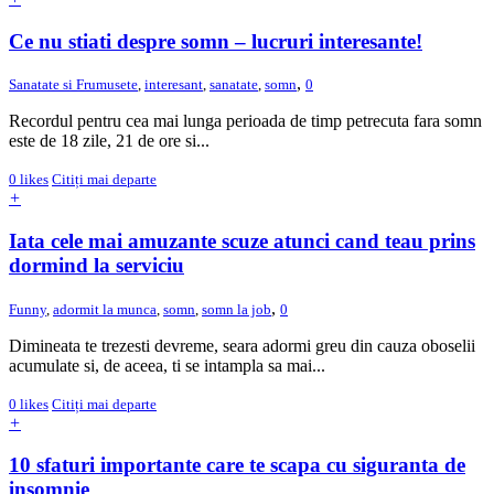
Ce nu stiati despre somn – lucruri interesante!
,
Sanatate si Frumusete
,
interesant
,
sanatate
,
somn
0
Recordul pentru cea mai lunga perioada de timp petrecuta fara somn
este de 18 zile, 21 de ore si...
0
likes
Citiți mai departe
+
Iata cele mai amuzante scuze atunci cand teau prins
dormind la serviciu
,
Funny
,
adormit la munca
,
somn
,
somn la job
0
Dimineata te trezesti devreme, seara adormi greu din cauza oboselii
acumulate si, de aceea, ti se intampla sa mai...
0
likes
Citiți mai departe
+
10 sfaturi importante care te scapa cu siguranta de
insomnie