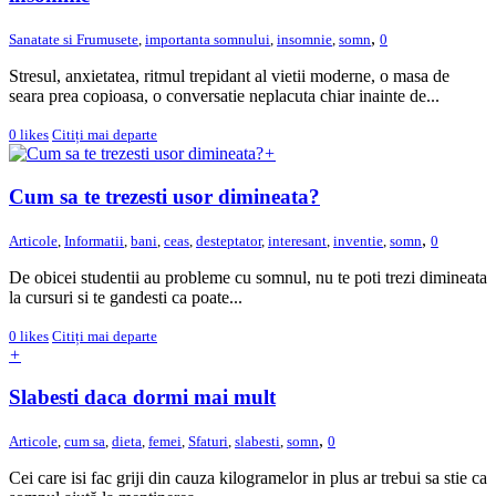
,
Sanatate si Frumusete
,
importanta somnului
,
insomnie
,
somn
0
Stresul, anxietatea, ritmul trepidant al vietii moderne, o masa de
seara prea copioasa, o conversatie neplacuta chiar inainte de...
0
likes
Citiți mai departe
+
Cum sa te trezesti usor dimineata?
,
Articole
,
Informatii
,
bani
,
ceas
,
desteptator
,
interesant
,
inventie
,
somn
0
De obicei studentii au probleme cu somnul, nu te poti trezi dimineata
la cursuri si te gandesti ca poate...
0
likes
Citiți mai departe
+
Slabesti daca dormi mai mult
,
Articole
,
cum sa
,
dieta
,
femei
,
Sfaturi
,
slabesti
,
somn
0
Cei care isi fac griji din cauza kilogramelor in plus ar trebui sa stie ca