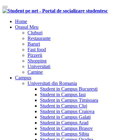
Comutare navigare
Home
Orasul Meu
Cluburi
Restaurante
Baruri
Fast food
Pizzerii
Shopping
Universitati
Camine
Campus
Universitati din Romania
Student in Campus Bucuresti
Student in Campus Iasi
Student in Campus Timisoara
Student in Campus Cluj
Student in Campus Craiova
Student in Campus Galati
Student in Campus Arad
Student in Campus Brasov
Student in Campus Sibiu
Student in Campus Oradea