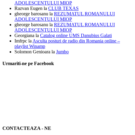
ADOLESCENTULUI MIOP
Razvan Eugen
la
CLUB TEXAS
gheorge barosanu
la
REZUMATUL ROMANULUI
ADOLESCENTULUI MIOP
gheorge barosanu
la
REZUMATUL ROMANULUI
ADOLESCENTULUI MIOP
Georgiana
la
Catalog online UMS Danubius Galati
Imfrpc
la
Asculta posturi de radio din Romania online –
playlist Winamp
Solomon Genioara
la
Jumbo
Urmariti-ne pe Facebook
CONTACTEAZA - NE