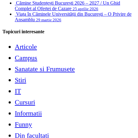
Cămine Studențești București 2026 – 2027 / Un Ghid
Complet al Ofertei de Cazare
25 aprilie 2026
Viața în Căminele Universității din București – O Privire de
Ansamblu
29 martie 2026
Topicuri interesante
Articole
Campus
Sanatate si Frumusete
Stiri
IT
Cursuri
Informatii
Funny
Din facultati