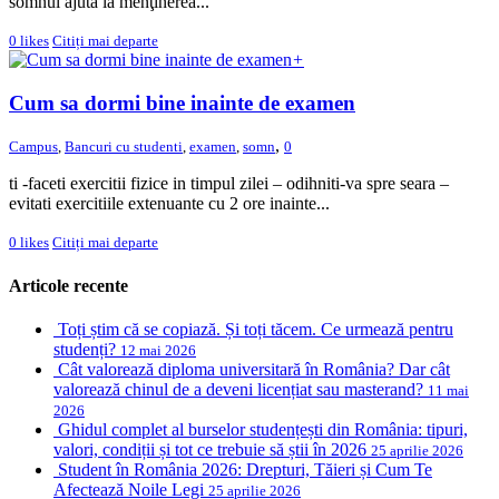
somnul ajută la menţinerea...
0
likes
Citiți mai departe
+
Cum sa dormi bine inainte de examen
,
Campus
,
Bancuri cu studenti
,
examen
,
somn
0
ti -faceti exercitii fizice in timpul zilei – odihniti-va spre seara –
evitati exercitiile extenuante cu 2 ore inainte...
0
likes
Citiți mai departe
Articole recente
Toți știm că se copiază. Și toți tăcem. Ce urmează pentru
studenți?
12 mai 2026
Cât valorează diploma universitară în România? Dar cât
valorează chinul de a deveni licențiat sau masterand?
11 mai
2026
Ghidul complet al burselor studențești din România: tipuri,
valori, condiții și tot ce trebuie să știi în 2026
25 aprilie 2026
Student în România 2026: Drepturi, Tăieri și Cum Te
Afectează Noile Legi
25 aprilie 2026