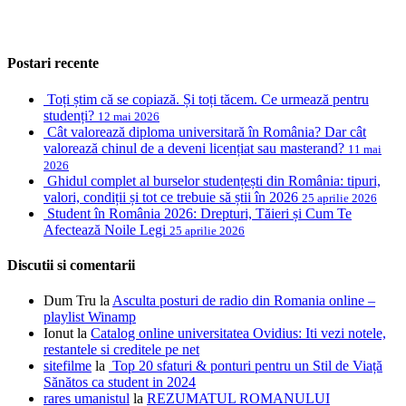
Postari recente
Toți știm că se copiază. Și toți tăcem. Ce urmează pentru
studenți?
12 mai 2026
Cât valorează diploma universitară în România? Dar cât
valorează chinul de a deveni licențiat sau masterand?
11 mai
2026
Ghidul complet al burselor studențești din România: tipuri,
valori, condiții și tot ce trebuie să știi în 2026
25 aprilie 2026
Student în România 2026: Drepturi, Tăieri și Cum Te
Afectează Noile Legi
25 aprilie 2026
Discutii si comentarii
Dum Tru
la
Asculta posturi de radio din Romania online –
playlist Winamp
Ionut
la
Catalog online universitatea Ovidius: Iti vezi notele,
restantele si creditele pe net
sitefilme
la
Top 20 sfaturi & ponturi pentru un Stil de Viață
Sănătos ca student in 2024
rares umanistul
la
REZUMATUL ROMANULUI