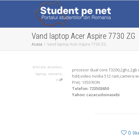
Vand laptop Acer Aspire 7730 ZG
Acasa
Vand laptop Acer Aspire 7730 ZG
Articole
,
anunturi
,
procesor dual core T3200,2ghz,2gb ra
,
laptop
,
vanzare
hdd,video nvidia 512 ram,camera w
0
Preţ: 1350 RON
Telefon: 723503650
Yahoo: cazacudoinasebi
0
lik