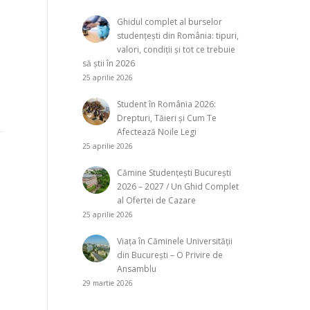
Ghidul complet al burselor
studențești din România: tipuri,
valori, condiții și tot ce trebuie
să știi în 2026
25 aprilie 2026
Oameni salvati de delfini
Ea
Vand Opel Astra F-CC fab
Student în România 2026:
Ti
1994, motor 1600cmc
Drepturi, Tăieri și Cum Te
sp
benzina , consum 7% oras
Afectează Noile Legi
Se stie ca delfinii sunt
Pă
neobisnuit de prietenosi cu
25 aprilie 2026
oamenii si sunt interesati de
Cămine Studențești București
actiunile pe care acestia le...
Vand masina in 1000 de euro
2026 – 2027 / Un Ghid Complet
La 
Opel Astra F-CC fab 1994,
al Ofertei de Cazare
act
motor 1600cmc benzina ,
25 aprilie 2026
pro
consum 7% oras 5%...
inc
Viața în Căminele Universității
act
din București – O Privire de
rem
Ansamblu
29 martie 2026