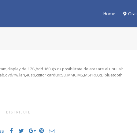
Home
Ora
m,display de 17\\,hdd 160 gb cu posibilitate de atasare al unui alt
eb,dvd/rw,lan,4usb,cititor carduri:SD,MMC,MS,MSPRO,xD bluetooth
DISTRIBUIE
es