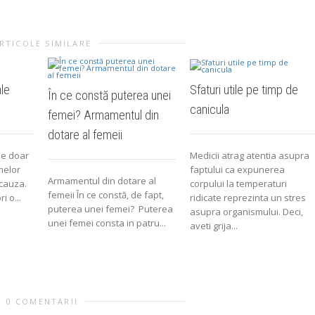
RTICOLE SIMILARE
ale
Sfaturi utile pe timp de
În ce constă puterea unei
canicula
femei? Armamentul din
dotare al femeii
a e doar
Medicii atrag atentia asupra
melor
faptului ca expunerea
Armamentul din dotare al
 cauza.
corpului la temperaturi
femeii În ce constă, de fapt,
i o...
ridicate reprezinta un stres
puterea unei femei? Puterea
asupra organismului. Deci,
unei femei consta in patru...
aveti grija...
0 COMENTARII