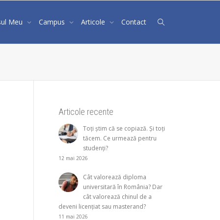
sul Meu
Campus
Articole
Contact
Articole recente
Toți știm că se copiază. Și toți
tăcem. Ce urmează pentru
studenți?
12 mai 2026
Cât valorează diploma
universitară în România? Dar
cât valorează chinul de a
deveni licențiat sau masterand?
11 mai 2026