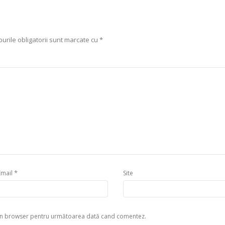
urile obligatorii sunt marcate cu
*
*
Email
Site
eb în browser pentru următoarea dată cand comentez.