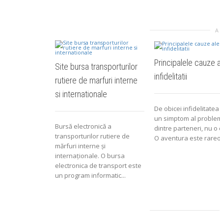
A
Principalele cauze 
Site bursa transporturilor
infidelitatii
rutiere de marfuri interne
si internationale
De obicei infidelitate
un simptom al proble
Bursă electronică a
dintre parteneri, nu o
transporturilor rutiere de
O aventura este rareor
mărfuri interne şi
internaţionale. O bursa
electronica de transport este
un program informatic...