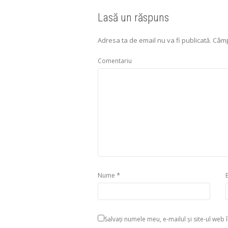
Lasă un răspuns
Adresa ta de email nu va fi publicată.
Câmp
Comentariu
*
Nume
Salvați numele meu, e-mailul și site-ul w