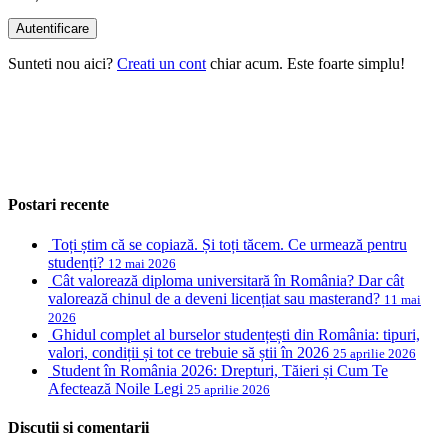
Sunteti nou aici?
Creati un cont
chiar acum. Este foarte simplu!
Postari recente
Toți știm că se copiază. Și toți tăcem. Ce urmează pentru
studenți?
12 mai 2026
Cât valorează diploma universitară în România? Dar cât
valorează chinul de a deveni licențiat sau masterand?
11 mai
2026
Ghidul complet al burselor studențești din România: tipuri,
valori, condiții și tot ce trebuie să știi în 2026
25 aprilie 2026
Student în România 2026: Drepturi, Tăieri și Cum Te
Afectează Noile Legi
25 aprilie 2026
Discutii si comentarii