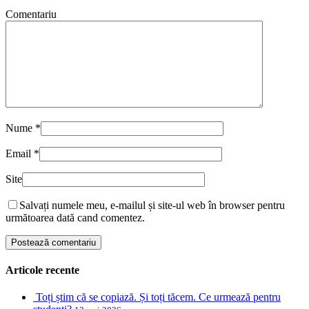
Comentariu
Nume
*
Email
*
Site
Salvați numele meu, e-mailul și site-ul web în browser pentru
următoarea dată cand comentez.
Articole recente
Toți știm că se copiază. Și toți tăcem. Ce urmează pentru