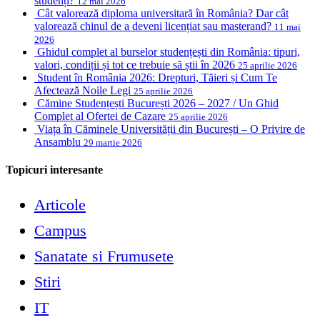
studenți?
12 mai 2026
Cât valorează diploma universitară în România? Dar cât
valorează chinul de a deveni licențiat sau masterand?
11 mai
2026
Ghidul complet al burselor studențești din România: tipuri,
valori, condiții și tot ce trebuie să știi în 2026
25 aprilie 2026
Student în România 2026: Drepturi, Tăieri și Cum Te
Afectează Noile Legi
25 aprilie 2026
Cămine Studențești București 2026 – 2027 / Un Ghid
Complet al Ofertei de Cazare
25 aprilie 2026
Viața în Căminele Universității din București – O Privire de
Ansamblu
29 martie 2026
Topicuri interesante
Articole
Campus
Sanatate si Frumusete
Stiri
IT