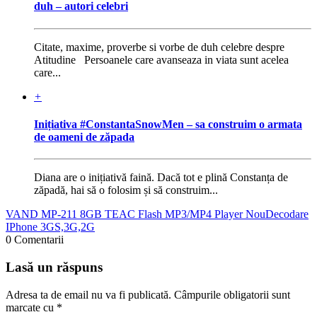
duh – autori celebri
Citate, maxime, proverbe si vorbe de duh celebre despre
Atitudine Persoanele care avanseaza in viata sunt acelea
care...
+
Inițiativa #ConstantaSnowMen – sa construim o armata
de oameni de zăpada
Diana are o inițiativă faină. Dacă tot e plină Constanța de
zăpadă, hai să o folosim și să construim...
VAND MP-211 8GB TEAC Flash MP3/MP4 Player Nou
Decodare
IPhone 3GS,3G,2G
0 Comentarii
Lasă un răspuns
Adresa ta de email nu va fi publicată.
Câmpurile obligatorii sunt
marcate cu
*