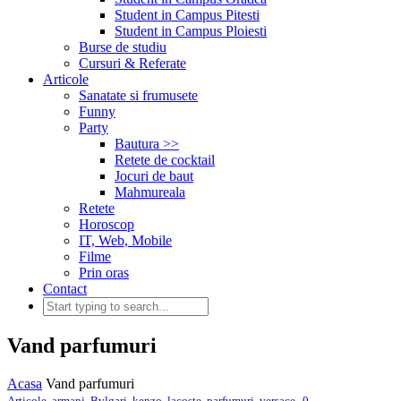
Student in Campus Pitesti
Student in Campus Ploiesti
Burse de studiu
Cursuri & Referate
Articole
Sanatate si frumusete
Funny
Party
Bautura >>
Retete de cocktail
Jocuri de baut
Mahmureala
Retete
Horoscop
IT, Web, Mobile
Filme
Prin oras
Contact
Vand parfumuri
Acasa
Vand parfumuri
,
Articole
,
armani
,
Bvlgari
,
kenzo
,
lacoste
,
parfumuri
,
versace
0