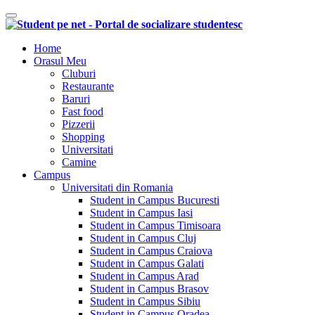
Comutare navigare
Home
Orasul Meu
Cluburi
Restaurante
Baruri
Fast food
Pizzerii
Shopping
Universitati
Camine
Campus
Universitati din Romania
Student in Campus Bucuresti
Student in Campus Iasi
Student in Campus Timisoara
Student in Campus Cluj
Student in Campus Craiova
Student in Campus Galati
Student in Campus Arad
Student in Campus Brasov
Student in Campus Sibiu
Student in Campus Oradea