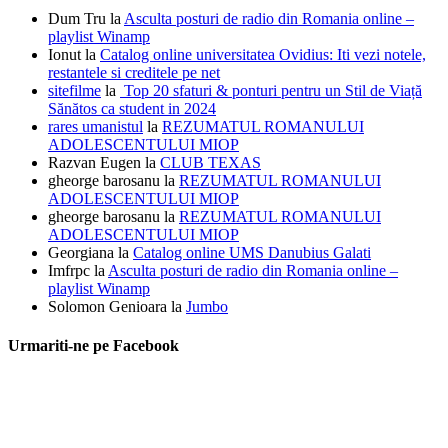
Dum Tru
la
Asculta posturi de radio din Romania online –
playlist Winamp
Ionut
la
Catalog online universitatea Ovidius: Iti vezi notele,
restantele si creditele pe net
sitefilme
la
Top 20 sfaturi & ponturi pentru un Stil de Viață
Sănătos ca student in 2024
rares umanistul
la
REZUMATUL ROMANULUI
ADOLESCENTULUI MIOP
Razvan Eugen
la
CLUB TEXAS
gheorge barosanu
la
REZUMATUL ROMANULUI
ADOLESCENTULUI MIOP
gheorge barosanu
la
REZUMATUL ROMANULUI
ADOLESCENTULUI MIOP
Georgiana
la
Catalog online UMS Danubius Galati
Imfrpc
la
Asculta posturi de radio din Romania online –
playlist Winamp
Solomon Genioara
la
Jumbo
Urmariti-ne pe Facebook