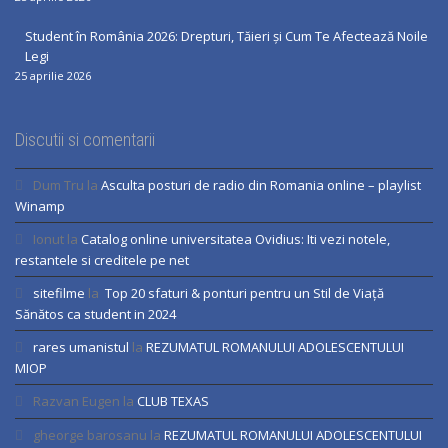
Student în România 2026: Drepturi, Tăieri și Cum Te Afectează Noile
Legi
25 aprilie 2026
Discutii si comentarii
Dum Tru
la
Asculta posturi de radio din Romania online – playlist
Winamp
Ionut
la
Catalog online universitatea Ovidius: Iti vezi notele,
restantele si creditele pe net
sitefilme
la
Top 20 sfaturi & ponturi pentru un Stil de Viață
Sănătos ca student in 2024
rares umanistul
la
REZUMATUL ROMANULUI ADOLESCENTULUI
MIOP
Razvan Eugen
la
CLUB TEXAS
gheorge barosanu
la
REZUMATUL ROMANULUI ADOLESCENTULUI