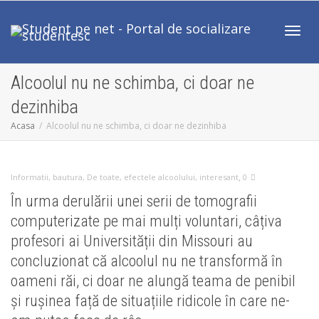
Comut
Alcoolul nu ne schimba, ci doar ne
dezinhiba
Acasa
Alcoolul nu ne schimba, ci doar ne dezinhiba
,
Informatii
,
bautura
,
De toate
,
efectele alcoolului
,
interesant
0
În urma derulării unei serii de tomografii
computerizate pe mai mulți voluntari, câțiva
profesori ai Universității din Missouri au
concluzionat că alcoolul nu ne transformă în
oameni răi, ci doar ne alungă teama de penibil
și rușinea față de situațiile ridicole în care ne-