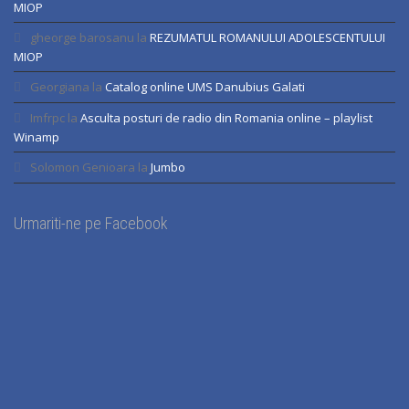
MIOP
gheorge barosanu
la
REZUMATUL ROMANULUI ADOLESCENTULUI
MIOP
Georgiana
la
Catalog online UMS Danubius Galati
Imfrpc
la
Asculta posturi de radio din Romania online – playlist
Winamp
Solomon Genioara
la
Jumbo
Urmariti-ne pe Facebook