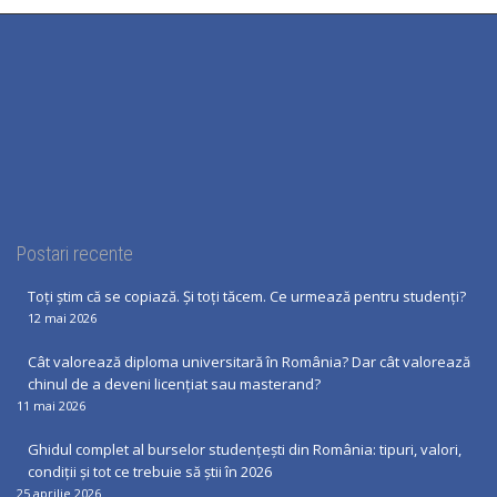
Postari recente
Toți știm că se copiază. Și toți tăcem. Ce urmează pentru studenți?
12 mai 2026
Cât valorează diploma universitară în România? Dar cât valorează
chinul de a deveni licențiat sau masterand?
11 mai 2026
Ghidul complet al burselor studențești din România: tipuri, valori,
condiții și tot ce trebuie să știi în 2026
25 aprilie 2026