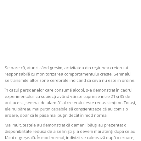
Se pare că, atunci când greșim, activitatea din regiunea creierului
responsabilă cu monitorizarea comportamentului crește. Semnalul
se transmite altor zone cerebrale indicând că ceva nu este în ordine.
În cazul persoanelor care consumă alcool, s-a demonstrat în cadrul
experimentului cu subiecți având vârste cuprinse între 21 și 35 de
ani, acest „semnal de alarmă” al creierului este redus simțitor. Totuși,
ele nu păreau mai puțin capabile să conștientizeze că au comis o
eroare, doar că le păsa mai puțin decât în mod normal.
Mai mult, testele au demonstrat că oamenii băuți au prezentat o
disponibilitate redusă de a se liniști și a deveni mai atenți după ce au
făcut o greșeală. În mod normal, indivizii se calmează după o eroare
,