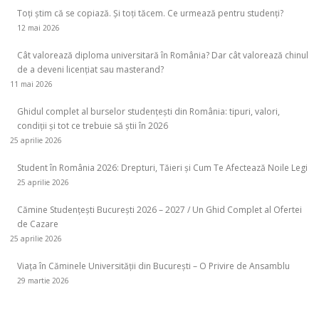
Toți știm că se copiază. Și toți tăcem. Ce urmează pentru studenți?
12 mai 2026
Cât valorează diploma universitară în România? Dar cât valorează chinul
de a deveni licențiat sau masterand?
11 mai 2026
Ghidul complet al burselor studențești din România: tipuri, valori,
condiții și tot ce trebuie să știi în 2026
25 aprilie 2026
Student în România 2026: Drepturi, Tăieri și Cum Te Afectează Noile Legi
25 aprilie 2026
Cămine Studențești București 2026 – 2027 / Un Ghid Complet al Ofertei
de Cazare
25 aprilie 2026
Viața în Căminele Universității din București – O Privire de Ansamblu
29 martie 2026