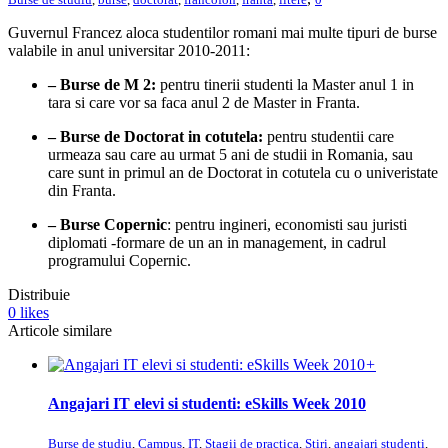
Guvernul Francez aloca studentilor romani mai multe tipuri de burse
valabile in anul universitar 2010-2011:
– Burse de M 2:
pentru tinerii studenti la Master anul 1 in
tara si care vor sa faca anul 2 de Master in Franta.
– Burse de Doctorat in cotutela:
pentru studentii care
urmeaza sau care au urmat 5 ani de studii in Romania, sau
care sunt in primul an de Doctorat in cotutela cu o univeristate
din Franta.
– Burse Copernic
: pentru ingineri, economisti sau juristi
diplomati -formare de un an in management, in cadrul
programului Copernic.
Distribuie
0
likes
Articole similare
+
Angajari IT elevi si studenti: eSkills Week 2010
Burse de studiu
,
Campus
,
IT
,
Stagii de practica
,
Stiri
,
angajari studenti
,