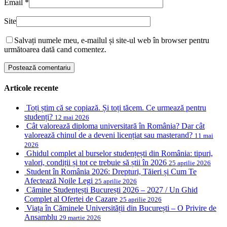
Email
*
Site
Salvați numele meu, e-mailul și site-ul web în browser pentru
următoarea dată cand comentez.
Articole recente
Toți știm că se copiază. Și toți tăcem. Ce urmează pentru
studenți?
12 mai 2026
Cât valorează diploma universitară în România? Dar cât
valorează chinul de a deveni licențiat sau masterand?
11 mai
2026
Ghidul complet al burselor studențești din România: tipuri,
valori, condiții și tot ce trebuie să știi în 2026
25 aprilie 2026
Student în România 2026: Drepturi, Tăieri și Cum Te
Afectează Noile Legi
25 aprilie 2026
Cămine Studențești București 2026 – 2027 / Un Ghid
Complet al Ofertei de Cazare
25 aprilie 2026
Viața în Căminele Universității din București – O Privire de
Ansamblu
29 martie 2026