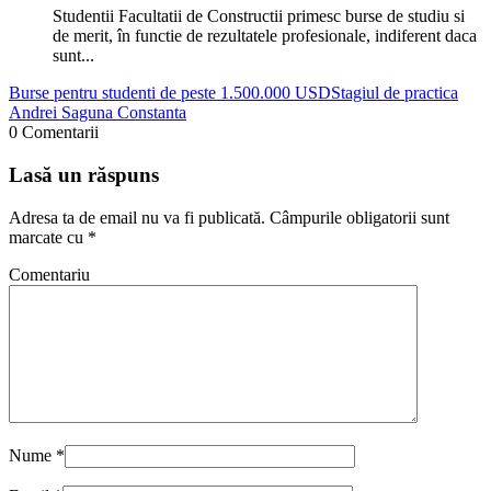
Studentii Facultatii de Constructii primesc burse de studiu si
de merit, în functie de rezultatele profesionale, indiferent daca
sunt...
Burse pentru studenti de peste 1.500.000 USD
Stagiul de practica
Andrei Saguna Constanta
0 Comentarii
Lasă un răspuns
Adresa ta de email nu va fi publicată.
Câmpurile obligatorii sunt
marcate cu
*
Comentariu
Nume
*