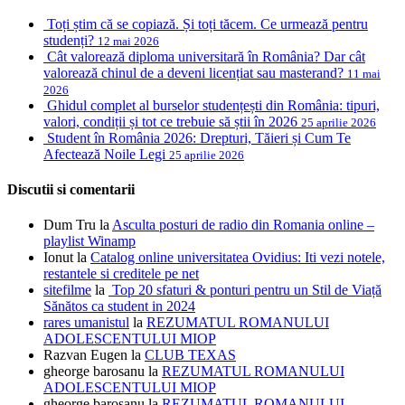
Toți știm că se copiază. Și toți tăcem. Ce urmează pentru
studenți?
12 mai 2026
Cât valorează diploma universitară în România? Dar cât
valorează chinul de a deveni licențiat sau masterand?
11 mai
2026
Ghidul complet al burselor studențești din România: tipuri,
valori, condiții și tot ce trebuie să știi în 2026
25 aprilie 2026
Student în România 2026: Drepturi, Tăieri și Cum Te
Afectează Noile Legi
25 aprilie 2026
Discutii si comentarii
Dum Tru
la
Asculta posturi de radio din Romania online –
playlist Winamp
Ionut
la
Catalog online universitatea Ovidius: Iti vezi notele,
restantele si creditele pe net
sitefilme
la
Top 20 sfaturi & ponturi pentru un Stil de Viață
Sănătos ca student in 2024
rares umanistul
la
REZUMATUL ROMANULUI
ADOLESCENTULUI MIOP
Razvan Eugen
la
CLUB TEXAS
gheorge barosanu
la
REZUMATUL ROMANULUI
ADOLESCENTULUI MIOP
gheorge barosanu
la
REZUMATUL ROMANULUI