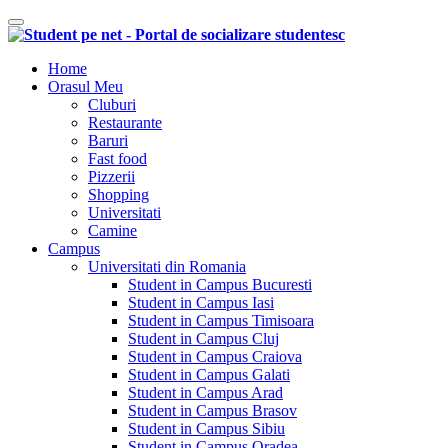
Comutare navigare
Home
Orasul Meu
Cluburi
Restaurante
Baruri
Fast food
Pizzerii
Shopping
Universitati
Camine
Campus
Universitati din Romania
Student in Campus Bucuresti
Student in Campus Iasi
Student in Campus Timisoara
Student in Campus Cluj
Student in Campus Craiova
Student in Campus Galati
Student in Campus Arad
Student in Campus Brasov
Student in Campus Sibiu
Student in Campus Oradea