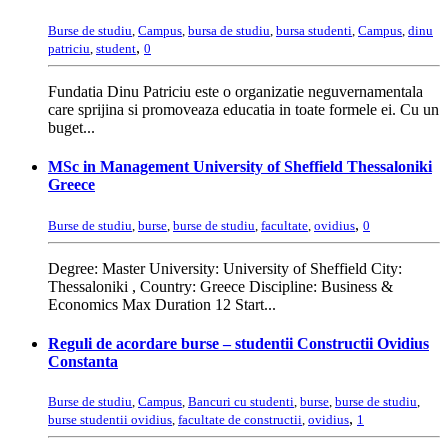
Burse de studiu
,
Campus
,
bursa de studiu
,
bursa studenti
,
Campus
,
dinu
,
patriciu
,
student
0
Fundatia Dinu Patriciu este o organizatie neguvernamentala
care sprijina si promoveaza educatia in toate formele ei. Cu un
buget...
MSc in Management University of Sheffield Thessaloniki
Greece
,
Burse de studiu
,
burse
,
burse de studiu
,
facultate
,
ovidius
0
Degree: Master University: University of Sheffield City:
Thessaloniki , Country: Greece Discipline: Business &
Economics Max Duration 12 Start...
Reguli de acordare burse – studentii Constructii Ovidius
Constanta
Burse de studiu
,
Campus
,
Bancuri cu studenti
,
burse
,
burse de studiu
,
,
burse studentii ovidius
,
facultate de constructii
,
ovidius
1