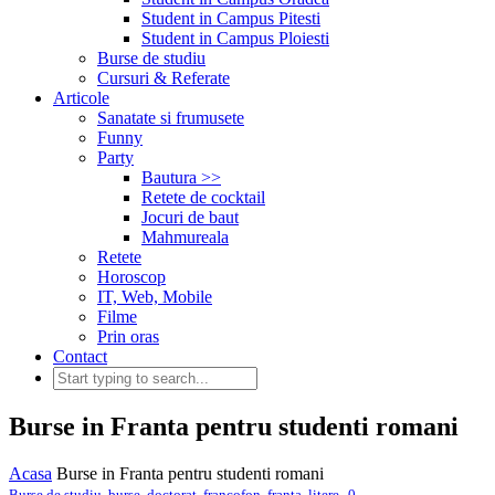
Student in Campus Pitesti
Student in Campus Ploiesti
Burse de studiu
Cursuri & Referate
Articole
Sanatate si frumusete
Funny
Party
Bautura >>
Retete de cocktail
Jocuri de baut
Mahmureala
Retete
Horoscop
IT, Web, Mobile
Filme
Prin oras
Contact
Burse in Franta pentru studenti romani
Acasa
Burse in Franta pentru studenti romani
,
Burse de studiu
,
burse
,
doctorat
,
francofon
,
franta
,
litere
0