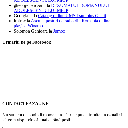
ADOLESCENTULUI MIOP
gheorge barosanu
la
REZUMATUL ROMANULUI
ADOLESCENTULUI MIOP
Georgiana
la
Catalog online UMS Danubius Galati
Imfrpc
la
Asculta posturi de radio din Romania online –
playlist Winamp
Solomon Genioara
la
Jumbo
Urmariti-ne pe Facebook
CONTACTEAZA - NE
Nu suntem disponibili momentan. Dar ne puteți trimite un e-mail și
vă vom răspunde cât mai curând posibil.