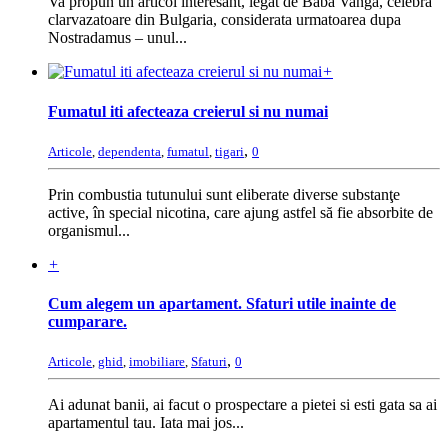
Va propun un articol interesant, legat de Baba Vanga, celebra
clarvazatoare din Bulgaria, considerata urmatoarea dupa
Nostradamus – unul...
+
Fumatul iti afecteaza creierul si nu numai
,
Articole
,
dependenta
,
fumatul
,
tigari
0
Prin combustia tutunului sunt eliberate diverse substanţe
active, în special nicotina, care ajung astfel să fie absorbite de
organismul...
+
Cum alegem un apartament. Sfaturi utile inainte de
cumparare.
,
Articole
,
ghid
,
imobiliare
,
Sfaturi
0
Ai adunat banii, ai facut o prospectare a pietei si esti gata sa ai
apartamentul tau. Iata mai jos...