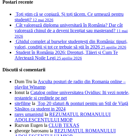
Postari recente
Toți știm că se copiază. Și toți tăcem. Ce urmează pentru
studenți?
12 mai 2026
Cât valorează diploma universitară în România? Dar cât
valorează chinul de a deveni licențiat sau masterand?
11 mai
2026
Ghidul complet al burselor studențești din România: tipuri,
valori, condiții și tot ce trebuie să știi în 2026
25 aprilie 2026
Student în România 2026: Drepturi, Tăieri și Cum Te
Afectează Noile Legi
25 aprilie 2026
Discutii si comentarii
Dum Tru
la
Asculta posturi de radio din Romania online –
playlist Winamp
Ionut
la
Catalog online universitatea Ovidius: Iti vezi notele,
restantele si creditele pe net
sitefilme
la
Top 20 sfaturi & ponturi pentru un Stil de Viață
Sănătos ca student in 2024
rares umanistul
la
REZUMATUL ROMANULUI
ADOLESCENTULUI MIOP
Razvan Eugen
la
CLUB TEXAS
gheorge barosanu
la
REZUMATUL ROMANULUI