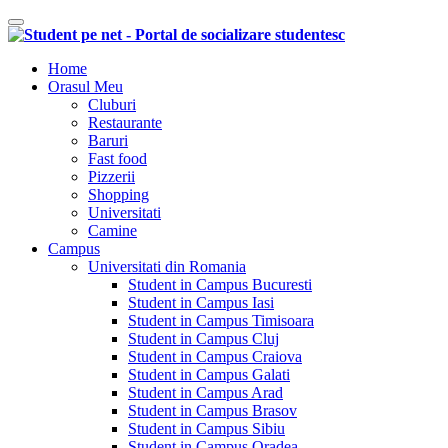
Comutare navigare
Home
Orasul Meu
Cluburi
Restaurante
Baruri
Fast food
Pizzerii
Shopping
Universitati
Camine
Campus
Universitati din Romania
Student in Campus Bucuresti
Student in Campus Iasi
Student in Campus Timisoara
Student in Campus Cluj
Student in Campus Craiova
Student in Campus Galati
Student in Campus Arad
Student in Campus Brasov
Student in Campus Sibiu
Student in Campus Oradea