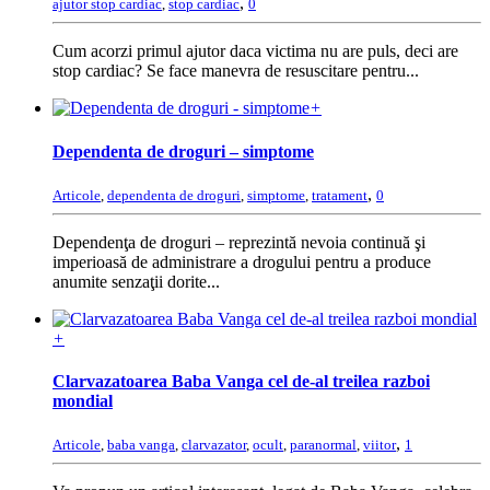
,
ajutor stop cardiac
,
stop cardiac
0
Cum acorzi primul ajutor daca victima nu are puls, deci are
stop cardiac? Se face manevra de resuscitare pentru...
+
Dependenta de droguri – simptome
,
Articole
,
dependenta de droguri
,
simptome
,
tratament
0
Dependenţa de droguri – reprezintă nevoia continuă şi
imperioasă de administrare a drogului pentru a produce
anumite senzaţii dorite...
+
Clarvazatoarea Baba Vanga cel de-al treilea razboi
mondial
,
Articole
,
baba vanga
,
clarvazator
,
ocult
,
paranormal
,
viitor
1