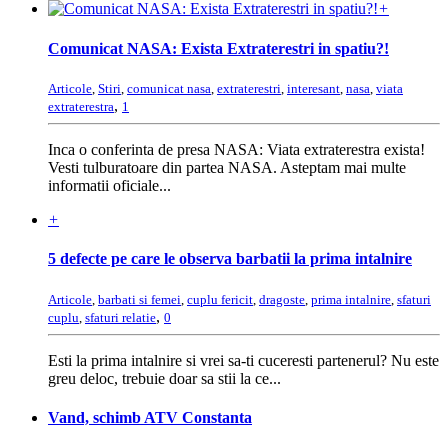
+
Comunicat NASA: Exista Extraterestri in spatiu?!
Articole
,
Stiri
,
comunicat nasa
,
extraterestri
,
interesant
,
nasa
,
viata
,
extraterestra
1
Inca o conferinta de presa NASA: Viata extraterestra exista!
Vesti tulburatoare din partea NASA. Asteptam mai multe
informatii oficiale...
+
5 defecte pe care le observa barbatii la prima intalnire
Articole
,
barbati si femei
,
cuplu fericit
,
dragoste
,
prima intalnire
,
sfaturi
,
cuplu
,
sfaturi relatie
0
Esti la prima intalnire si vrei sa-ti cuceresti partenerul? Nu este
greu deloc, trebuie doar sa stii la ce...
Vand, schimb ATV Constanta