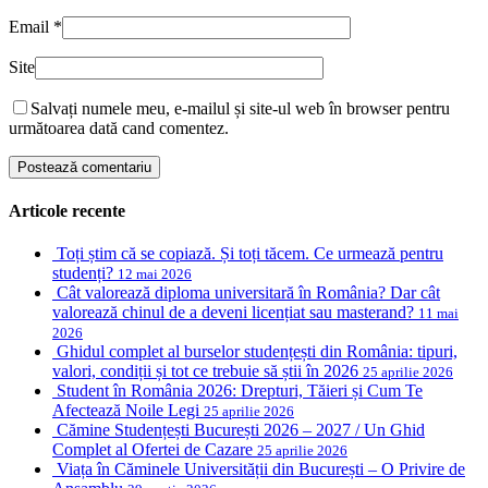
Email
*
Site
Salvați numele meu, e-mailul și site-ul web în browser pentru
următoarea dată cand comentez.
Articole recente
Toți știm că se copiază. Și toți tăcem. Ce urmează pentru
studenți?
12 mai 2026
Cât valorează diploma universitară în România? Dar cât
valorează chinul de a deveni licențiat sau masterand?
11 mai
2026
Ghidul complet al burselor studențești din România: tipuri,
valori, condiții și tot ce trebuie să știi în 2026
25 aprilie 2026
Student în România 2026: Drepturi, Tăieri și Cum Te
Afectează Noile Legi
25 aprilie 2026
Cămine Studențești București 2026 – 2027 / Un Ghid
Complet al Ofertei de Cazare
25 aprilie 2026
Viața în Căminele Universității din București – O Privire de