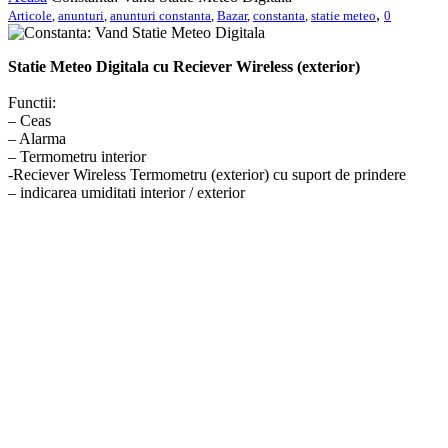
,
Articole
,
anunturi
,
anunturi constanta
,
Bazar
,
constanta
,
statie meteo
0
Statie Meteo Digitala cu Reciever Wireless (exterior)
Functii:
– Ceas
– Alarma
– Termometru interior
-Reciever Wireless Termometru (exterior) cu suport de prindere
– indicarea umiditati interior / exterior