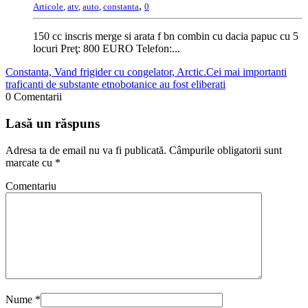
,
Articole
,
atv
,
auto
,
constanta
0
150 cc inscris merge si arata f bn combin cu dacia papuc cu 5
locuri Preţ: 800 EURO Telefon:...
Constanta, Vand frigider cu congelator, Arctic.
Cei mai importanti
traficanti de substante etnobotanice au fost eliberati
0 Comentarii
Lasă un răspuns
Adresa ta de email nu va fi publicată.
Câmpurile obligatorii sunt
marcate cu
*
Comentariu
Nume
*