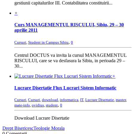
gestiunii capitalurilor III. Contabilitatea constituirii...
+
Curs MANAGEMENTUL RISCULUI, Sibiu, 29 – 30
aprilie 2011
,
Cursuri
,
Student in Campus Sibiu
0
Centrul DOCTUS va invita la cursul MANAGEMENTUL
RISCULUI, care se va desfasura la Sibiu, in perioada 29 –
30...
+
Lucrare Disertatie Flux Lucrari Sistem Informatic
Cursuri
,
Cursuri
,
download
,
informatica
,
IT
,
Lucrare Disertatie
,
master
,
,
mate-info
,
ovidius
,
student
0
Download Lucrare Disertatie
Drept Bisericesc
Teologie Morala
0 Comentarii