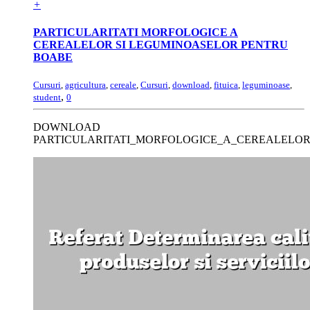
+
PARTICULARITATI MORFOLOGICE A
CEREALELOR SI LEGUMINOASELOR PENTRU
BOABE
Cursuri
,
agricultura
,
cereale
,
Cursuri
,
download
,
fituica
,
leguminoase
,
,
student
0
DOWNLOAD
PARTICULARITATI_MORFOLOGICE_A_CEREALELO