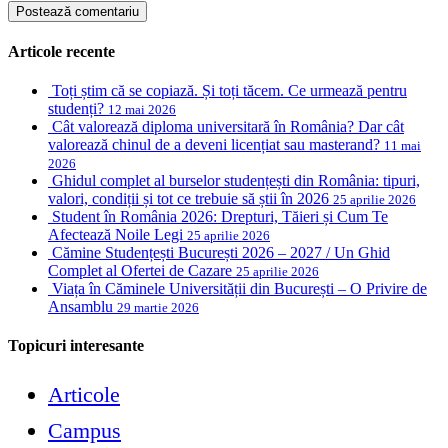
Articole recente
Toți știm că se copiază. Și toți tăcem. Ce urmează pentru
studenți?
12 mai 2026
Cât valorează diploma universitară în România? Dar cât
valorează chinul de a deveni licențiat sau masterand?
11 mai
2026
Ghidul complet al burselor studențești din România: tipuri,
valori, condiții și tot ce trebuie să știi în 2026
25 aprilie 2026
Student în România 2026: Drepturi, Tăieri și Cum Te
Afectează Noile Legi
25 aprilie 2026
Cămine Studențești București 2026 – 2027 / Un Ghid
Complet al Ofertei de Cazare
25 aprilie 2026
Viața în Căminele Universității din București – O Privire de
Ansamblu
29 martie 2026
Topicuri interesante
Articole
Campus