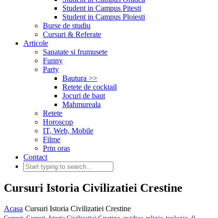
Student in Campus Pitesti
Student in Campus Ploiesti
Burse de studiu
Cursuri & Referate
Articole
Sanatate si frumusete
Funny
Party
Bautura >>
Retete de cocktail
Jocuri de baut
Mahmureala
Retete
Horoscop
IT, Web, Mobile
Filme
Prin oras
Contact
Cursuri Istoria Civilizatiei Crestine
Acasa
Cursuri Istoria Civilizatiei Crestine
,
Cursuri
,
Cursuri
,
Istoria Civilizatiei Crestine
,
ovidius
,
religie
,
teologie
0