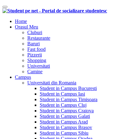
Comutare navigare
Home
Orasul Meu
Cluburi
Restaurante
Baruri
Fast food
Pizzerii
Shopping
Universitati
Camine
Campus
Universitati din Romania
Student in Campus Bucuresti
Student in Campus Iasi
Student in Campus Timisoara
Student in Campus Cluj
Student in Campus Craiova
Student in Campus Galati
Student in Campus Arad
Student in Campus Brasov
Student in Campus Sibiu
Student in Campus Oradea