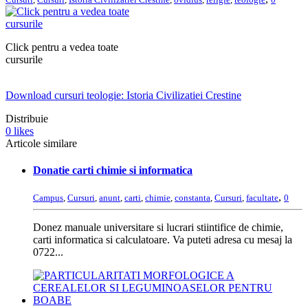
Click pentru a vedea toate
cursurile
Download cursuri teologie: Istoria Civilizatiei Crestine
Distribuie
0
likes
Articole similare
Donatie carti chimie si informatica
,
Campus
,
Cursuri
,
anunt
,
carti
,
chimie
,
constanta
,
Cursuri
,
facultate
0
Donez manuale universitare si lucrari stiintifice de chimie,
carti informatica si calculatoare. Va puteti adresa cu mesaj la
0722...