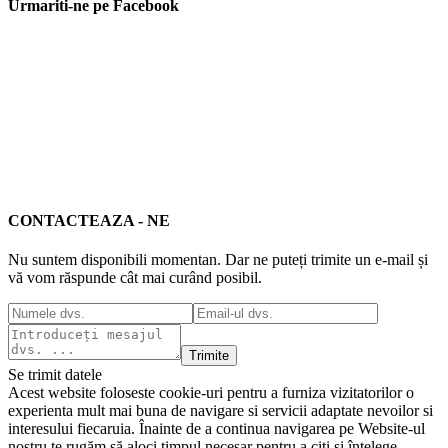
Urmariti-ne pe Facebook
CONTACTEAZA - NE
Nu suntem disponibili momentan. Dar ne puteți trimite un e-mail și
vă vom răspunde cât mai curând posibil.
Trimite
Se trimit datele
Acest website foloseste cookie-uri pentru a furniza vizitatorilor o
experienta mult mai buna de navigare si servicii adaptate nevoilor si
interesului fiecaruia. Înainte de a continua navigarea pe Website-ul
nostru te rugăm să aloci timpul necesar pentru a citi și înțelege