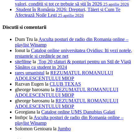
valori, condiții și tot ce trebuie să știi în 2026
25 aprilie 2026
Student în România 2026: Drepturi, Tăieri și Cum Te
Afectează Noile Legi
25 aprilie 2026
Discutii si comentarii
Dum Tru
la
Asculta posturi de radio din Romania online –
playlist Winamp
Ionut
la
Catalog online universitatea Ovidius: Iti vezi notele,
restantele si creditele pe net
sitefilme
la
Top 20 sfaturi & ponturi pentru un Stil de Viață
Sănătos ca student in 2024
rares umanistul
la
REZUMATUL ROMANULUI
ADOLESCENTULUI MIOP
Razvan Eugen
la
CLUB TEXAS
gheorge barosanu
la
REZUMATUL ROMANULUI
ADOLESCENTULUI MIOP
gheorge barosanu
la
REZUMATUL ROMANULUI
ADOLESCENTULUI MIOP
Georgiana
la
Catalog online UMS Danubius Galati
Imfrpc
la
Asculta posturi de radio din Romania online –
playlist Winamp
Solomon Genioara
la
Jumbo