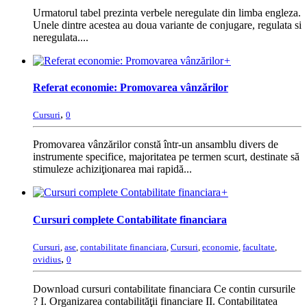
Urmatorul tabel prezinta verbele neregulate din limba engleza.
Unele dintre acestea au doua variante de conjugare, regulata si
neregulata....
+
Referat economie: Promovarea vânzărilor
,
Cursuri
0
Promovarea vânzărilor constă într-un ansamblu divers de
instrumente specifice, majoritatea pe termen scurt, destinate să
stimuleze achiziţionarea mai rapidă...
+
Cursuri complete Contabilitate financiara
Cursuri
,
ase
,
contabilitate financiara
,
Cursuri
,
economie
,
facultate
,
,
ovidius
0
Download cursuri contabilitate financiara Ce contin cursurile
? I. Organizarea contabilităţii financiare II. Contabilitatea