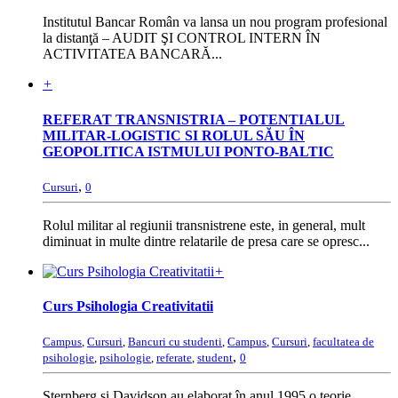
Institutul Bancar Român va lansa un nou program profesional
la distanţă – AUDIT ŞI CONTROL INTERN ÎN
ACTIVITATEA BANCARĂ...
+
REFERAT TRANSNISTRIA – POTENTIALUL
MILITAR-LOGISTIC SI ROLUL SĂU ÎN
GEOPOLITICA ISTMULUI PONTO-BALTIC
,
Cursuri
0
Rolul militar al regiunii transnistrene este, in general, mult
diminuat in multe dintre relatarile de presa care se opresc...
+
Curs Psihologia Creativitatii
Campus
,
Cursuri
,
Bancuri cu studenti
,
Campus
,
Cursuri
,
facultatea de
,
psihologie
,
psihologie
,
referate
,
student
0
Sternberg şi Davidson au elaborat în anul 1995 o teorie