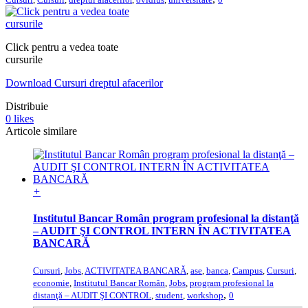
Click pentru a vedea toate
cursurile
Download Cursuri dreptul afacerilor
Distribuie
0
likes
Articole similare
+
Institutul Bancar Român program profesional la distanţă
– AUDIT ŞI CONTROL INTERN ÎN ACTIVITATEA
BANCARĂ
Cursuri
,
Jobs
,
ACTIVITATEA BANCARĂ
,
ase
,
banca
,
Campus
,
Cursuri
,
economie
,
Institutul Bancar Român
,
Jobs
,
program profesional la
,
distanţă – AUDIT ŞI CONTROL
,
student
,
workshop
0