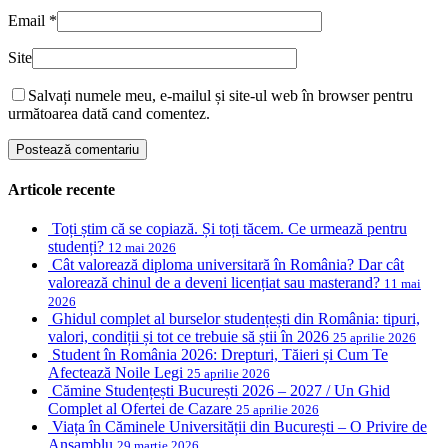
Email
*
Site
Salvați numele meu, e-mailul și site-ul web în browser pentru
următoarea dată cand comentez.
Articole recente
Toți știm că se copiază. Și toți tăcem. Ce urmează pentru
studenți?
12 mai 2026
Cât valorează diploma universitară în România? Dar cât
valorează chinul de a deveni licențiat sau masterand?
11 mai
2026
Ghidul complet al burselor studențești din România: tipuri,
valori, condiții și tot ce trebuie să știi în 2026
25 aprilie 2026
Student în România 2026: Drepturi, Tăieri și Cum Te
Afectează Noile Legi
25 aprilie 2026
Cămine Studențești București 2026 – 2027 / Un Ghid
Complet al Ofertei de Cazare
25 aprilie 2026
Viața în Căminele Universității din București – O Privire de
Ansamblu
29 martie 2026