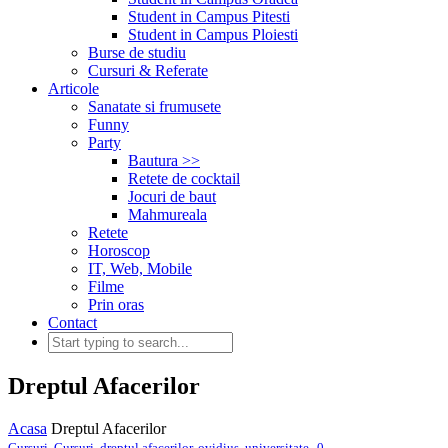
Student in Campus Pitesti
Student in Campus Ploiesti
Burse de studiu
Cursuri & Referate
Articole
Sanatate si frumusete
Funny
Party
Bautura >>
Retete de cocktail
Jocuri de baut
Mahmureala
Retete
Horoscop
IT, Web, Mobile
Filme
Prin oras
Contact
Dreptul Afacerilor
Acasa
Dreptul Afacerilor
,
Cursuri
,
Cursuri
,
dreptul afacerilor
,
ovidius
,
universitate
0