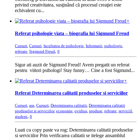
privind creativitatea, susţinând că procesul creaţiei este
echivalent cu...
+
Referat psihologie viata – biografia lui Sigmund Freud
Cursuri
,
Cursuri
,
facultatea de psihologie
,
Informatii
,
psihologie
,
,
referate
,
Sigmund Freud
0
Sigur ati auzit de Sigmund Freud! Avem pregatit un referat
pentru viitori psihologi! Stay funny… Cine a fost Sigmund...
+
Referat Determinarea calitatii produselor si serviciilor
Cursuri
,
ase
,
Cursuri
,
Determinarea calitatii
,
Determinarea calitatii
produselor si serviciilor
,
economie
,
ovidius
,
produse
,
referate
,
serviciil
,
,
student
0
Luati cu copy paste va rog: Determinarea calitatii produselor
si serviciilor Prin verificarea calitatii se itelege ansamblul