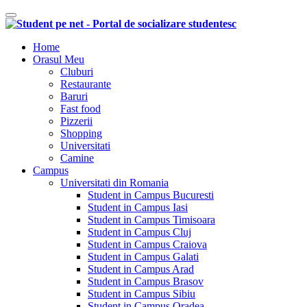
Comutare navigare
Home
Orasul Meu
Cluburi
Restaurante
Baruri
Fast food
Pizzerii
Shopping
Universitati
Camine
Campus
Universitati din Romania
Student in Campus Bucuresti
Student in Campus Iasi
Student in Campus Timisoara
Student in Campus Cluj
Student in Campus Craiova
Student in Campus Galati
Student in Campus Arad
Student in Campus Brasov
Student in Campus Sibiu
Student in Campus Oradea