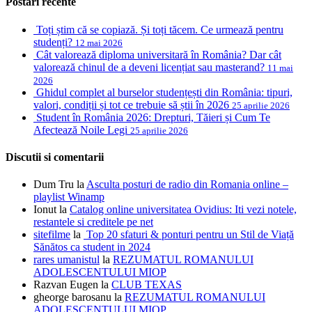
Postari recente
Toți știm că se copiază. Și toți tăcem. Ce urmează pentru
studenți?
12 mai 2026
Cât valorează diploma universitară în România? Dar cât
valorează chinul de a deveni licențiat sau masterand?
11 mai
2026
Ghidul complet al burselor studențești din România: tipuri,
valori, condiții și tot ce trebuie să știi în 2026
25 aprilie 2026
Student în România 2026: Drepturi, Tăieri și Cum Te
Afectează Noile Legi
25 aprilie 2026
Discutii si comentarii
Dum Tru
la
Asculta posturi de radio din Romania online –
playlist Winamp
Ionut
la
Catalog online universitatea Ovidius: Iti vezi notele,
restantele si creditele pe net
sitefilme
la
Top 20 sfaturi & ponturi pentru un Stil de Viață
Sănătos ca student in 2024
rares umanistul
la
REZUMATUL ROMANULUI
ADOLESCENTULUI MIOP
Razvan Eugen
la
CLUB TEXAS
gheorge barosanu
la
REZUMATUL ROMANULUI
ADOLESCENTULUI MIOP