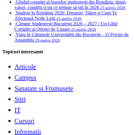
Ghidul complet al burselor studențești din România: tipuri,
valori, condiții și tot ce trebuie să știi în 2026
25 aprilie 2026
Student în România 2026: Drepturi, Tăieri și Cum Te
Afectează Noile Legi
25 aprilie 2026
Cămine Studențești București 2026 – 2027 / Un Ghid
Complet al Ofertei de Cazare
25 aprilie 2026
Viața în Căminele Universității din București – O Privire de
Ansamblu
29 martie 2026
Topicuri interesante
Articole
Campus
Sanatate si Frumusete
Stiri
IT
Cursuri
Informatii