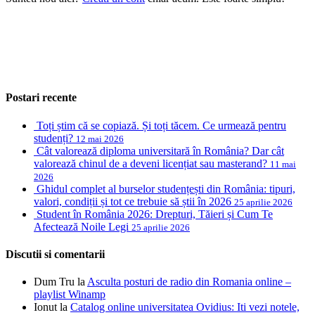
Postari recente
Toți știm că se copiază. Și toți tăcem. Ce urmează pentru
studenți?
12 mai 2026
Cât valorează diploma universitară în România? Dar cât
valorează chinul de a deveni licențiat sau masterand?
11 mai
2026
Ghidul complet al burselor studențești din România: tipuri,
valori, condiții și tot ce trebuie să știi în 2026
25 aprilie 2026
Student în România 2026: Drepturi, Tăieri și Cum Te
Afectează Noile Legi
25 aprilie 2026
Discutii si comentarii
Dum Tru
la
Asculta posturi de radio din Romania online –
playlist Winamp
Ionut
la
Catalog online universitatea Ovidius: Iti vezi notele,