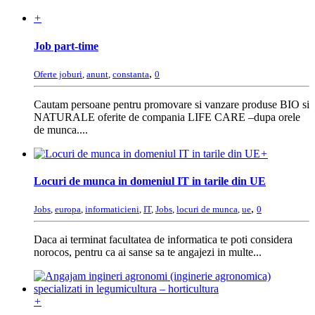
+
Job part-time
,
Oferte joburi
,
anunt
,
constanta
0
Cautam persoane pentru promovare si vanzare produse BIO si
NATURALE oferite de compania LIFE CARE –dupa orele
de munca....
+
Locuri de munca in domeniul IT in tarile din UE
,
Jobs
,
europa
,
informaticieni
,
IT
,
Jobs
,
locuri de munca
,
ue
0
Daca ai terminat facultatea de informatica te poti considera
norocos, pentru ca ai sanse sa te angajezi in multe...
+