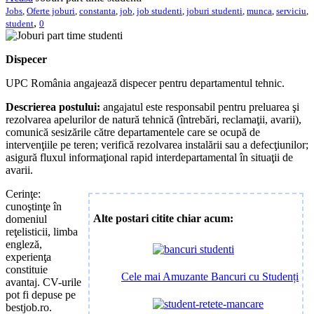
Jobs
,
Oferte joburi
,
constanta
,
job
,
job studenti
,
joburi studenti
,
munca
,
serviciu
,
,
student
0
Dispecer
UPC România angajează dispecer pentru departamentul tehnic.
Descrierea postului:
angajatul este responsabil pentru preluarea şi
rezolvarea apelurilor de natură tehnică (întrebări, reclamaţii, avarii),
comunică sesizările către departamentele care se ocupă de
intervenţiile pe teren; verifică rezolvarea instalării sau a defecţiunilor;
asigură fluxul informaţional rapid interdepartamental în situaţii de
avarii.
Cerinţe:
cunoştinţe în
Alte postari citite chiar acum:
domeniul
reţelisticii, limba
engleză,
experienţa
constituie
Cele mai Amuzante Bancuri cu Studenți
avantaj. CV-urile
pot fi depuse pe
bestjob.ro.