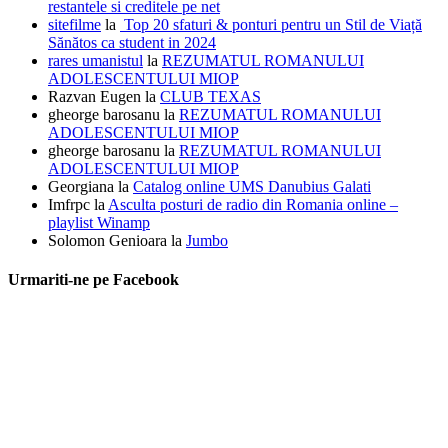
restantele si creditele pe net
sitefilme
la
Top 20 sfaturi & ponturi pentru un Stil de Viață
Sănătos ca student in 2024
rares umanistul
la
REZUMATUL ROMANULUI
ADOLESCENTULUI MIOP
Razvan Eugen
la
CLUB TEXAS
gheorge barosanu
la
REZUMATUL ROMANULUI
ADOLESCENTULUI MIOP
gheorge barosanu
la
REZUMATUL ROMANULUI
ADOLESCENTULUI MIOP
Georgiana
la
Catalog online UMS Danubius Galati
Imfrpc
la
Asculta posturi de radio din Romania online –
playlist Winamp
Solomon Genioara
la
Jumbo
Urmariti-ne pe Facebook