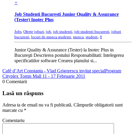
+
Job Studenti Bucuresti Junior Quality & Assurance
(Tester) Inotec Plus
Jobs
,
Oferte joburi
,
job
,
job studenti
,
job studenti bucuresti
,
joburi
,
bucuresti
,
locuri de munca studenti
,
munca
,
student
0
Junior Quality & Assurance (Tester) la Inotec Plus in
Bucureşti Descrierea postului Responsabilitati: Intelegerea
specificatiilor software Crearea planului si...
Café d’Art Constanta - Vlad Grigorescu invitat special
Program
Cityplex Tomis Mall 11 - 17 Februarie 2011
0 Comentarii
Lasă un răspuns
Adresa ta de email nu va fi publicată.
Câmpurile obligatorii sunt
marcate cu
*
Comentariu