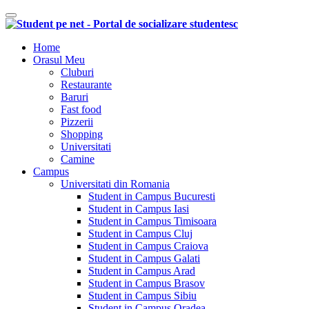
Comutare navigare
Home
Orasul Meu
Cluburi
Restaurante
Baruri
Fast food
Pizzerii
Shopping
Universitati
Camine
Campus
Universitati din Romania
Student in Campus Bucuresti
Student in Campus Iasi
Student in Campus Timisoara
Student in Campus Cluj
Student in Campus Craiova
Student in Campus Galati
Student in Campus Arad
Student in Campus Brasov
Student in Campus Sibiu
Student in Campus Oradea