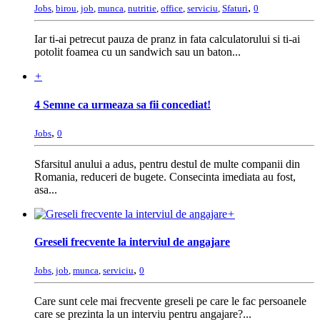
,
Jobs
,
birou
,
job
,
munca
,
nutritie
,
office
,
serviciu
,
Sfaturi
0
Iar ti-ai petrecut pauza de pranz in fata calculatorului si ti-ai
potolit foamea cu un sandwich sau un baton...
+
4 Semne ca urmeaza sa fii concediat!
,
Jobs
0
Sfarsitul anului a adus, pentru destul de multe companii din
Romania, reduceri de bugete. Consecinta imediata au fost,
asa...
+
Greseli frecvente la interviul de angajare
,
Jobs
,
job
,
munca
,
serviciu
0
Care sunt cele mai frecvente greseli pe care le fac persoanele
care se prezinta la un interviu pentru angajare?...