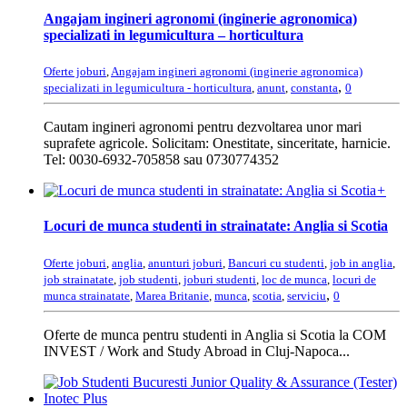
Angajam ingineri agronomi (inginerie agronomica)
specializati in legumicultura – horticultura
Oferte joburi
,
Angajam ingineri agronomi (inginerie agronomica)
,
specializati in legumicultura - horticultura
,
anunt
,
constanta
0
Cautam ingineri agronomi pentru dezvoltarea unor mari
suprafete agricole. Solicitam: Onestitate, sinceritate, harnicie.
Tel: 0030-6932-705858 sau 0730774352
+
Locuri de munca studenti in strainatate: Anglia si Scotia
Oferte joburi
,
anglia
,
anunturi joburi
,
Bancuri cu studenti
,
job in anglia
,
job strainatate
,
job studenti
,
joburi studenti
,
loc de munca
,
locuri de
,
munca strainatate
,
Marea Britanie
,
munca
,
scotia
,
serviciu
0
Oferte de munca pentru studenti in Anglia si Scotia la COM
INVEST / Work and Study Abroad in Cluj-Napoca...