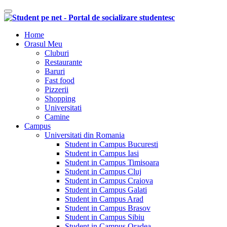
Comutare navigare
Home
Orasul Meu
Cluburi
Restaurante
Baruri
Fast food
Pizzerii
Shopping
Universitati
Camine
Campus
Universitati din Romania
Student in Campus Bucuresti
Student in Campus Iasi
Student in Campus Timisoara
Student in Campus Cluj
Student in Campus Craiova
Student in Campus Galati
Student in Campus Arad
Student in Campus Brasov
Student in Campus Sibiu
Student in Campus Oradea