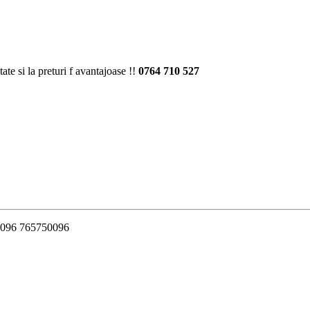
tate si la preturi f avantajoase !!
0764 710 527
50096 765750096