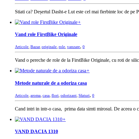
Stiati ca? Deșertul Dasht-e Lut este cel mai fierbinte loc de pe
+
Vand role FirstBike Originale
,
Articole
,
Bazar
,
originale
,
role
,
vanzare
0
Vand o pereche de role de la FirstBike Originale, cu roti 
+
Metode naturale de a odoriza casa
,
Articole
,
aroma
,
casa
,
flori
,
odorizant
,
Sfaturi
0
Cand intri in intr-o casa, prima data simti mirosul. De aceea o ca
+
VAND DACIA 1310