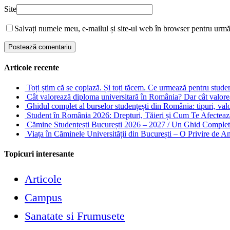
Site
Salvați numele meu, e-mailul și site-ul web în browser pentru urm
Articole recente
Toți știm că se copiază. Și toți tăcem. Ce urmează pentru stude
Cât valorează diploma universitară în România? Dar cât valore
Ghidul complet al burselor studențești din România: tipuri, valori
Student în România 2026: Drepturi, Tăieri și Cum Te Afectea
Cămine Studențești București 2026 – 2027 / Un Ghid Complet 
Viața în Căminele Universității din București – O Privire de 
Topicuri interesante
Articole
Campus
Sanatate si Frumusete