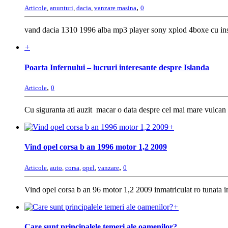
,
Articole
,
anunturi
,
dacia
,
vanzare masina
0
vand dacia 1310 1996 alba mp3 player sony xplod 4boxe cu insta
+
Poarta Infernului – lucruri interesante despre Islanda
,
Articole
0
Cu siguranta ati auzit macar o data despre cel mai mare vulcan 
+
Vind opel corsa b an 1996 motor 1,2 2009
,
Articole
,
auto
,
corsa
,
opel
,
vanzare
0
Vind opel corsa b an 96 motor 1,2 2009 inmatriculat ro tunata in
+
Care sunt principalele temeri ale oamenilor?