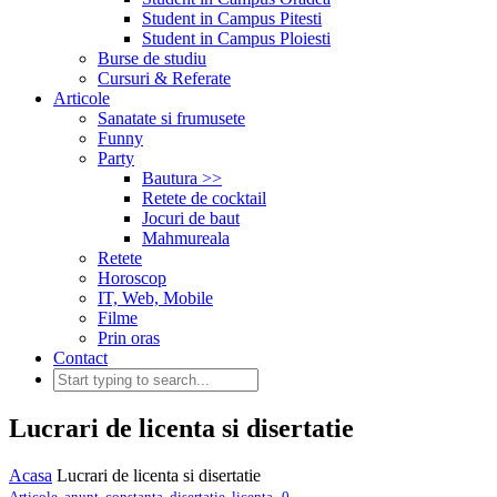
Student in Campus Pitesti
Student in Campus Ploiesti
Burse de studiu
Cursuri & Referate
Articole
Sanatate si frumusete
Funny
Party
Bautura >>
Retete de cocktail
Jocuri de baut
Mahmureala
Retete
Horoscop
IT, Web, Mobile
Filme
Prin oras
Contact
Lucrari de licenta si disertatie
Acasa
Lucrari de licenta si disertatie
,
Articole
,
anunt
,
constanta
,
disertatie
,
licenta
0