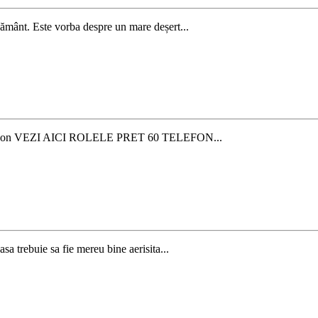
 Pământ. Este vorba despre un mare deșert...
de silicon VEZI AICI ROLELE PRET 60 TELEFON...
sa trebuie sa fie mereu bine aerisita...