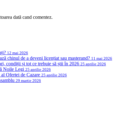
ătoarea dată cand comentez.
nți?
12 mai 2026
ază chinul de a deveni licențiat sau masterand?
11 mai 2026
, condiții și tot ce trebuie să știi în 2026
25 aprilie 2026
ză Noile Legi
25 aprilie 2026
al Ofertei de Cazare
25 aprilie 2026
Ansamblu
29 martie 2026