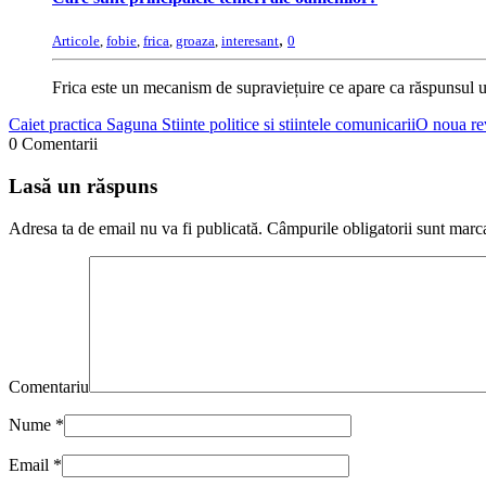
,
Articole
,
fobie
,
frica
,
groaza
,
interesant
0
Frica este un mecanism de supraviețuire ce apare ca răspunsul u
Caiet practica Saguna Stiinte politice si stiintele comunicarii
O noua re
0 Comentarii
Lasă un răspuns
Adresa ta de email nu va fi publicată.
Câmpurile obligatorii sunt marc
Comentariu
Nume
*
Email
*