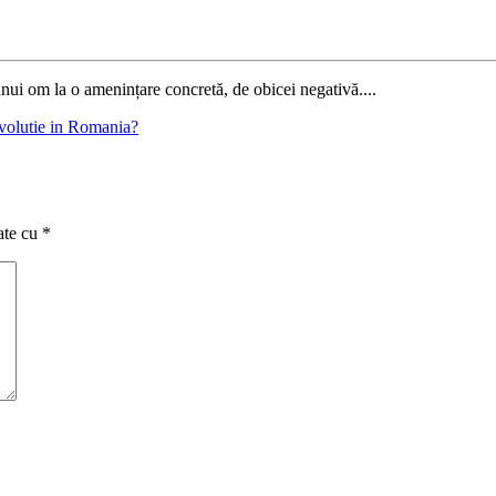
nui om la o amenințare concretă, de obicei negativă....
volutie in Romania?
ate cu
*