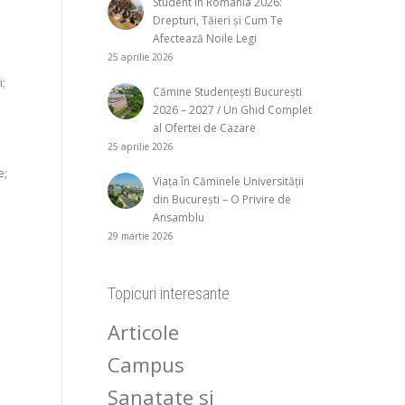
Student în România 2026:
Drepturi, Tăieri și Cum Te
Afectează Noile Legi
25 aprilie 2026
;
Cămine Studențești București
2026 – 2027 / Un Ghid Complet
al Ofertei de Cazare
25 aprilie 2026
e;
Viața în Căminele Universității
din București – O Privire de
Ansamblu
29 martie 2026
Topicuri interesante
Articole
Campus
Sanatate si