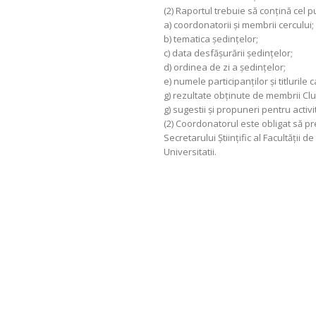
(2) Raportul trebuie să conţină cel p
a) coordonatorii şi membrii cercului;
b) tematica şedinţelor;
c) data desfăşurării şedinţelor;
d) ordinea de zi a şedinţelor;
e) numele participanţilor şi titlurile
g) rezultate obţinute de membrii Club
g) sugestii şi propuneri pentru activi
(2) Coordonatorul este obligat să pr
Secretarului Ştiinţific al Facultăţii 
Universitatii.