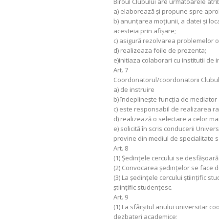
Biroul Clubului are următoarele atrib
a) elaborează şi propune spre apro
b) anunţarea moțiunii, a datei și lo
acesteia prin afişare;
c) asigură rezolvarea problemelor or
d) realizeaza foile de prezenta;
e)initiaza colaborari cu institutii de
Art. 7
Coordonatorul/coordonatorii Clubulu
a) de instruire
b) îndeplineşte funcţia de mediator 
c) este responsabil de realizarea rap
d) realizează o selectare a celor m
e) solicită în scris conducerii Univer
provine din mediul de specialitate s
Art. 8
(1) Şedinţele cercului se desfăşoară 
(2) Convocarea şedinţelor se face de
(3) La şedinţele cercului ştiinţific s
ştiinţific studenţesc.
Art. 9
(1) La sfârşitul anului universitar c
dezbateri academice;