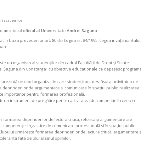
 pe site-ul oficial al Universitatii Andrei Saguna
t în baza prevederilor art. 80 din Legea nr. 84/1995, Legea învăţământului
oare.
te un organism al studenţilor din cadrul Facultăţii de Drept şi Ştiinţe
drei Şaguna din Constanţa” cu obiective educaționale ce depăşesc program
eprezintă un mod organizat în care studenţii pot desfăşura activitatea de
deprinderilor de argumentare și comunicare în spațiul public, realizarea 
e importante pentru formarea profesională.
într-un instrument de pregătire pentru activitatea de competitie în ceea ce
 în formarea deprinderilor de lectură critică, retorică și argumentare ale
e competențe lingvistice de comunicare profesională și în spațiul public;
 Clubului urmăreşte formarea deprinderilor de lectura critică, argumentare ș
toleranță față de pluralismul opiniilor.