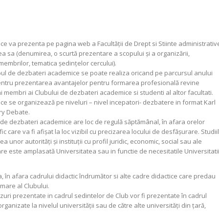
ce va prezenta pe pagina web a Facultăţii de Drept si Stiinte administrativ
tea sa (denumirea, o scurtă prezentare a scopului şi a organizării,
membrilor, tematica şedinţelor cercului).
lubul de dezbateri academice se poate realiza oricand pe parcursul anului
 pentru prezentarea avantajelor pentru formarea profesională revine
 membri ai Clubului de dezbateri academice si studenti al altor facultati.
ce se organizează pe niveluri – nivel incepatori- dezbatere in format Karl
ry Debate.
lui de dezbateri academice are loc de regulă săptămânal, în afara orelor
c care va fi afişat la loc vizibil cu precizarea locului de desfăşurare. Studii
unor autorităţi şi instituţii cu profil juridic, economic, social sau ale
are este amplasată Universitatea sau in functie de necesitatile Universitatii
pa, în afara cadrului didactic îndrumător si alte cadre didactice care predau
mare al Clubului.
azuri prezentate in cadrul sedintelor de Club vor fi prezentate în cadrul
organizate la nivelul universităţii sau de către alte universităţi din ţară,