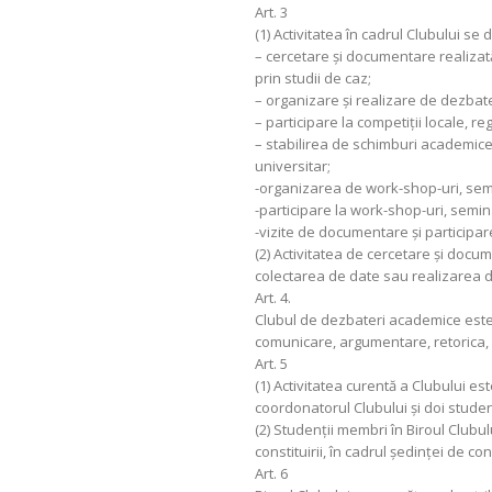
Art. 3
(1) Activitatea în cadrul Clubului s
– cercetare și documentare realizat
prin studii de caz;
– organizare și realizare de dezbat
– participare la competiții locale, re
– stabilirea de schimburi academice c
universitar;
-organizarea de work-shop-uri, semin
-participare la work-shop-uri, semina
-vizite de documentare și participare
(2) Activitatea de cercetare și docu
colectarea de date sau realizarea de 
Art. 4.
Clubul de dezbateri academice este 
comunicare, argumentare, retorica, lo
Art. 5
(1) Activitatea curentă a Clubului e
coordonatorul Clubului şi doi stude
(2) Studenţii membri în Biroul Clubul
constituirii, în cadrul şedinţei de con
Art. 6