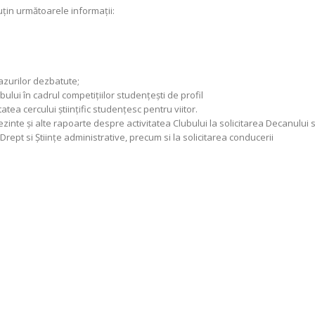
uţin următoarele informaţii:
 cazurilor dezbatute;
ului în cadrul competiţiilor studenţeşti de profil
tatea cercului ştiinţific studenţesc pentru viitor.
ezinte şi alte rapoarte despre activitatea Clubului la solicitarea Decanului 
de Drept si Ştiinţe administrative, precum si la solicitarea conducerii