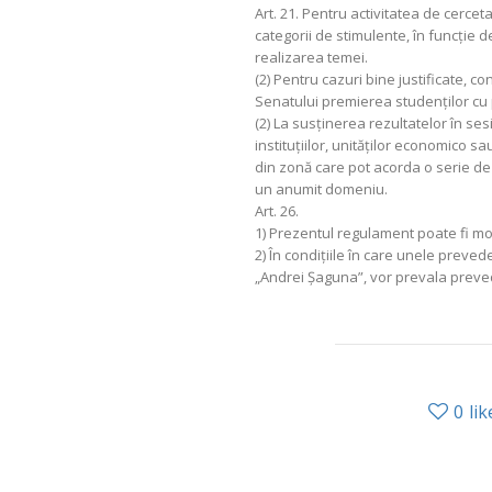
Art. 21. Pentru activitatea de cercet
categorii de stimulente, în funcţie d
realizarea temei.
(2) Pentru cazuri bine justificate, 
Senatului premierea studenţilor cu p
(2) La susţinerea rezultatelor în sesiu
instituţiilor, unităţilor economico sa
din zonă care pot acorda o serie de 
un anumit domeniu.
Art. 26.
1) Prezentul regulament poate fi mo
2) În condiţiile în care unele prev
„Andrei Şaguna”, vor prevala prevede
0
lik