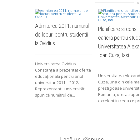
A
Admiterea 2011: numarul
Planificare si consili
de locuri pentru studentii
cariera pentru stude
la Ovidius
Universitatea Alexa
Ioan Cuza, Iasi
Universitatea Ovidius
Constanţa a prezentat oferta
Universitatea Alexand
educaţională pentru anul
Cuza, una din cele ma
universitar 2011 – 2012.
prestigioase universit
Reprezentanţii universităţii
Romania, ofera supor
spun că numărul de...
excelent in ceea ce pri
Lasă un răspuns