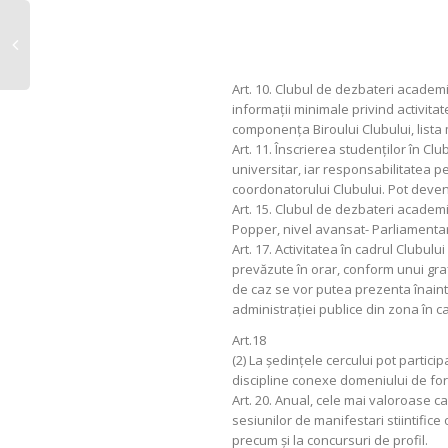
Art. 10. Clubul de dezbateri academi
informaţii minimale privind activita
componenţa Biroului Clubului, lista 
Art. 11. Înscrierea studenţilor în C
universitar, iar responsabilitatea
coordonatorului Clubului. Pot deveni
Art. 15. Clubul de dezbateri academi
Popper, nivel avansat- Parliamenta
Art. 17. Activitatea în cadrul Clubu
prevăzute în orar, conform unui grafi
de caz se vor putea prezenta înaintea 
administraţiei publice din zona în c
Art.18
(2) La şedinţele cercului pot partici
discipline conexe domeniului de for
Art. 20. Anual, cele mai valoroase c
sesiunilor de manifestari stiintifice 
precum şi la concursuri de profil.