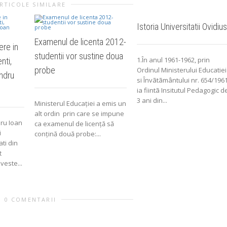
RTICOLE SIMILARE
Istoria Universitatii Ovidius
Examenul de licenta 2012-
ere in
studentii vor sustine doua
1.În anul 1961-1962, prin
nti,
probe
Ordinul Ministerului Educatiei
ndru
si Învãtãmântului nr. 654/196
ia fiintã Insitutul Pedagogic d
3 ani din...
Ministerul Educației a emis un
alt ordin prin care se impune
ru Ioan
ca examenul de licență să
i
conțină două probe:...
ati din
t
veste...
0 COMENTARII