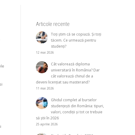
Articole recente
Toți știm că se copiază. Și toți
,
tăcem. Ce urmează pentru
studenți?
12 mai 2026
Cât valorează diploma
ele
universitară în România? Dar
cât valorează chinul de a
deveni licențiat sau masterand?
si
11 mai 2026
Ghidul complet al burselor
studențești din România: tipuri,
valori, condiții și tot ce trebuie
să știi în 2026
25 aprilie 2026
i