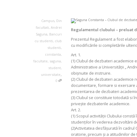
Campus
,
Din
facultati
,
Andrei
Regulamentul clubului – preluat de
Saguna
,
Bancuri
Prezentul Regulament a fost elabora
cu studenti
,
club
cu modificările si completările ulteri
studenti
,
constanta
,
Art. 1.
(1) Clubul de dezbateri academice es
facultate
,
saguna
,
Administrative a Universităţii „ An
student
,
obişnuite de instruire.
,
universitate
(2) Clubul de dezbateri academice r
0
documentare, formare si exersare a 
prezentarea de dezbateri academic
(3) Clubul se constituie totodată si 
privește dezbaterile academice.
Art. 2.
(1) Scopul activităţii Clubului constă
studenților în vederea dezvoltării d
(2)Activitatea desfășurată în cadrul
oratorie, precum și a atitudinilor de 