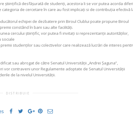
are ştiinţifică desfăşurată de studenţi, acestora li se vor putea acorda difer
e categoria de cercetare în care au fost implicaţi si de contribuţia efectivă l
conducătorul echipei de dezbatere prin Biroul Clublui poate propune Biroul
remii constând în bani sau alte facilităţi.
nea cercului ştiinţific, vor putea fi invitaţi si reprezentanţii autorităţilor,
u sociale
premii studenţilor sau colectivelor care realizează lucrări de interes pent
dificat sau abrogat de către Senatul Universităţii „Andrei Şaguna”,
ederi vor contraveni unor Regulamente adoptate de Senatul Universităţii
rile de la nivelul Universităţii.
DISTRIBUIE
es