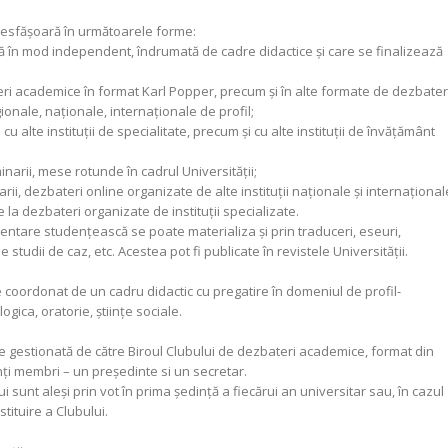
e desfăşoară în următoarele forme:
ă în mod independent, îndrumată de cadre didactice și care se finalizează
eri academice în format Karl Popper, precum și în alte formate de dezbateri
gionale, naționale, internaționale de profil;
u alte instituții de specialitate, precum și cu alte instituții de învățământ
arii, mese rotunde în cadrul Universității;
rii, dezbateri online organizate de alte instituții naționale și internațional
 la dezbateri organizate de instituții specializate.
mentare studenţească se poate materializa și prin traduceri, eseuri,
studii de caz, etc. Acestea pot fi publicate în revistele Universității.
coordonat de un cadru didactic cu pregatire în domeniul de profil-
gica, oratorie, științe sociale.
ste gestionată de către Biroul Clubului de dezbateri academice, format din
nţi membri – un preşedinte si un secretar.
ui sunt aleşi prin vot în prima şedinţă a fiecărui an universitar sau, în cazul
stituire a Clubului.