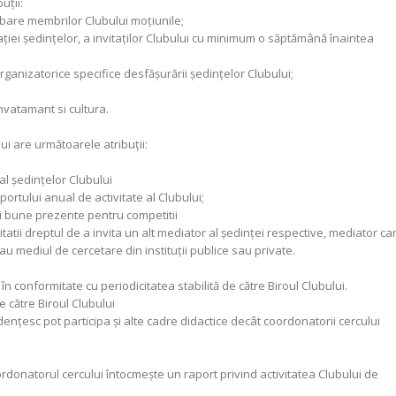
uţii:
bare membrilor Clubului moțiunile;
cației ședințelor, a invitaților Clubului cu minimum o săptămână înaintea
ganizatorice specifice desfăşurării şedinţelor Clubului;
 invatamant si cultura.
i are următoarele atribuţii:
al şedinţelor Clubului
ortului anual de activitate al Clubului;
ai bune prezente pentru competitii
sitatii dreptul de a invita un alt mediator al şedinţei respective, mediator ca
au mediul de cercetare din instituţii publice sau private.
în conformitate cu periodicitatea stabilită de către Biroul Clubului.
 către Biroul Clubului
tudenţesc pot participa şi alte cadre didactice decât coordonatorii cercului
oordonatorul cercului întocmeşte un raport privind activitatea Clubului de