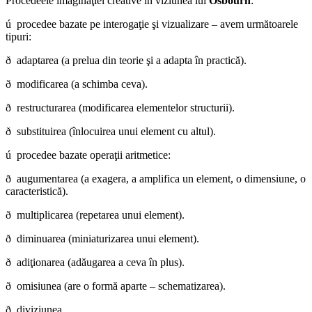
Procedeele imaginaţiei creative în viziunea lui
Osbourn
:
ú procedee bazate pe interogaţie şi vizualizare – avem următoarele
tipuri:
ð adaptarea (a prelua din teorie şi a adapta în practică).
ð modificarea (a schimba ceva).
ð restructurarea (modificarea elementelor structurii).
ð substituirea (înlocuirea unui element cu altul).
ú procedee bazate operaţii aritmetice:
ð augumentarea (a exagera, a amplifica un element, o dimensiune, o
caracteristică).
ð multiplicarea (repetarea unui element).
ð diminuarea (miniaturizarea unui element).
ð adiţionarea (adăugarea a ceva în plus).
ð omisiunea (are o formă aparte – schematizarea).
ð diviziunea.