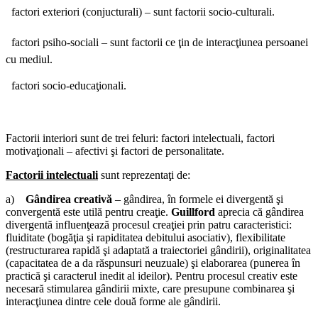
 factori exteriori (conjucturali) – sunt factorii socio-culturali.
 factori psiho-sociali – sunt factorii ce ţin de interacţiunea persoanei
cu mediul.
 factori socio-educaţionali.
Factorii interiori sunt de trei feluri: factori intelectuali, factori
motivaţionali – afectivi şi factori de personalitate.
Factorii intelectuali
sunt reprezentaţi de:
a)
Gândirea creativă
– gândirea, în formele ei divergentă şi
convergentă este utilă pentru creaţie.
Guillford
aprecia că gândirea
divergentă influenţează procesul creaţiei prin patru caracteristici:
fluiditate (bogăţia şi rapiditatea debitului asociativ), flexibilitate
(restructurarea rapidă şi adaptată a traiectoriei gândirii), originalitatea
(capacitatea de a da răspunsuri neuzuale) şi elaborarea (punerea în
practică şi caracterul inedit al ideilor). Pentru procesul creativ este
necesară stimularea gândirii mixte, care presupune combinarea şi
interacţiunea dintre cele două forme ale gândirii.