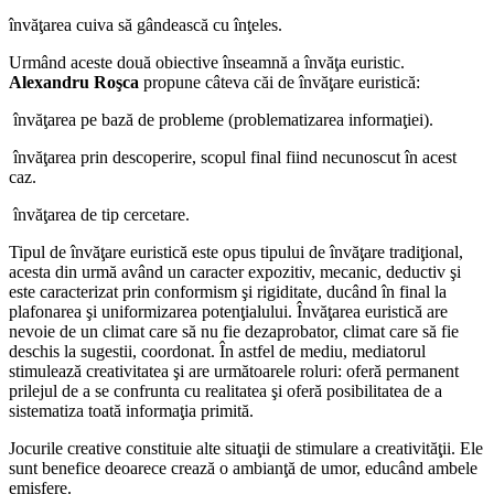
învăţarea cuiva să gândească cu înţeles.
Urmând aceste două obiective înseamnă a învăţa euristic.
Alexandru Roşca
propune câteva căi de învăţare euristică:
­ învăţarea pe bază de probleme (problematizarea informaţiei).
­ învăţarea prin descoperire, scopul final fiind necunoscut în acest
caz.
­ învăţarea de tip cercetare.
Tipul de învăţare euristică este opus tipului de învăţare tradiţional,
acesta din urmă având un caracter expozitiv, mecanic, deductiv şi
este caracterizat prin conformism şi rigiditate, ducând în final la
plafonarea şi uniformizarea potenţialului. Învăţarea euristică are
nevoie de un climat care să nu fie dezaprobator, climat care să fie
deschis la sugestii, coordonat. În astfel de mediu, mediatorul
stimulează creativitatea şi are următoarele roluri: oferă permanent
prilejul de a se confrunta cu realitatea şi oferă posibilitatea de a
sistematiza toată informaţia primită.
Jocurile creative constituie alte situaţii de stimulare a creativităţii. Ele
sunt benefice deoarece crează o ambianţă de umor, educând ambele
emisfere.