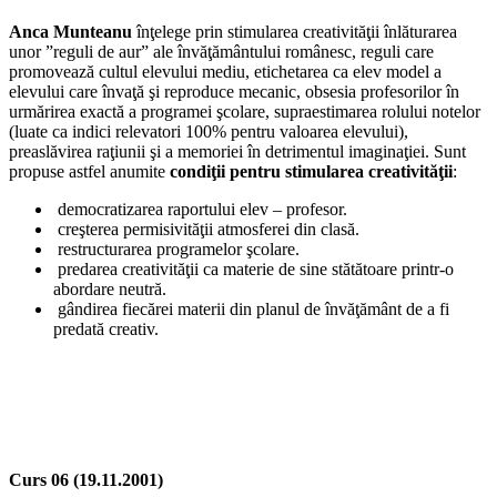
Anca Munteanu
înţelege prin stimularea creativităţii înlăturarea
unor ”reguli de aur” ale învăţământului românesc, reguli care
promovează cultul elevului mediu, etichetarea ca elev model a
elevului care învaţă şi reproduce mecanic, obsesia profesorilor în
urmărirea exactă a programei şcolare, supraestimarea rolului notelor
(luate ca indici relevatori 100% pentru valoarea elevului),
preaslăvirea raţiunii şi a memoriei în detrimentul imaginaţiei. Sunt
propuse astfel anumite
condiţii pentru stimularea creativităţii
:
­ democratizarea raportului elev – profesor.
­ creşterea permisivităţii atmosferei din clasă.
­ restructurarea programelor şcolare.
­ predarea creativităţii ca materie de sine stătătoare printr-o
abordare neutră.
­ gândirea fiecărei materii din planul de învăţământ de a fi
predată creativ.
Curs 06 (19.11.2001)