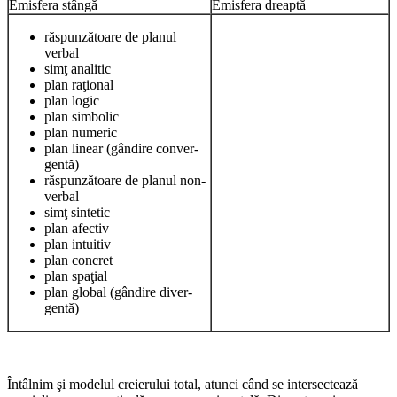
Emisfera stângă
Emisfera dreaptă
răspunzătoare de planul
verbal
simţ analitic
plan raţional
plan logic
plan simbolic
plan numeric
plan linear (gândire conver-
gentă)
răspunzătoare de planul non-
verbal
simţ sintetic
plan afectiv
plan intuitiv
plan concret
plan spaţial
plan global (gândire diver-
gentă)
Întâlnim şi modelul creierului total, atunci când se intersectează