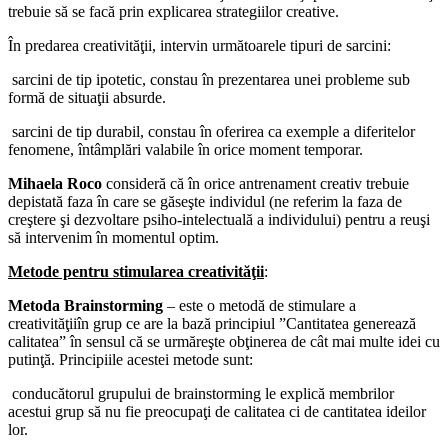
trebuie să se facă prin explicarea strategiilor creative.
În predarea creativităţii, intervin următoarele tipuri de sarcini:
­ sarcini de tip ipotetic, constau în prezentarea unei probleme sub
formă de situaţii absurde.
­ sarcini de tip durabil, constau în oferirea ca exemple a diferitelor
fenomene, întâmplări valabile în orice moment temporar.
Mihaela Roco
consideră că în orice antrenament creativ trebuie
depistată faza în care se găseşte individul (ne referim la faza de
creştere şi dezvoltare psiho-intelectuală a individului) pentru a reuşi
să intervenim în momentul optim.
Metode pentru stimularea creativităţii
:
Metoda Brainstorming
– este o metodă de stimulare a
creativităţiiîn grup ce are la bază principiul ”Cantitatea generează
calitatea” în sensul că se urmăreşte obţinerea de cât mai multe idei cu
putinţă. Principiile acestei metode sunt:
­ conducătorul grupului de brainstorming le explică membrilor
acestui grup să nu fie preocupaţi de calitatea ci de cantitatea ideilor
lor.