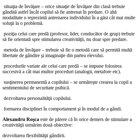
­ situaţia de învăţare – orice situaţie de învăţare din clasă trebuie
gândită astfel încât copilul să fie antrenat în predare. O altă
modalitate o reprezintă antrenarea individului în a găsi cât mai multe
soluţii la o problemă.
­ poziţia celui care predă (profesor, lider, conducător de grup) trebuie
să fie orientată spre stimularea creativităţii, nu doar spre predare.
­ metoda de învăţare – trebuie să fie o metodă care să permită multă
libertate de gândire şi imaginaţie din partea elevului.
­ procedurile variate ale celui care predă – se impune folosirea
succesivă a cât mai multor proceduri (analogii, metafore etc).
­ susţinerea permanentă a copilului – se urmăreşte crearea la copil a
sentimentului de securitate psihică.
­ dezvoltarea personalităţii copilului.
­ formarea disciplinei în comportament şi în modul de a gândi.
Alexandru Roşca
este de părere că în orice demers de stimulare a
creativităţii urmărim două obiective:
dezvoltarea flexibilităţii gândirii.