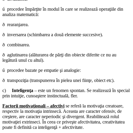
ú procedee împărţite în modul în care se realizează operaţiile din
analiza matematică:
ð rearanjarea.
ð inversarea (schimbarea a două elemente succesive).
ð combinarea.
ð aglutinarea (alăturarea de părţi din obiecte diferite ce nu au
legătură unul cu altul).
ú procedee bazate pe empatie şi analogie:
ð transpoziţia (transpunerea în pielea unei fiinţe, obiect etc).
c)
Inteligenţa
– este un fenomen spontan. Se realizează în special
prin intuiţie, cunoaştere instinctuală, fler.
Factorii motivaţionali – afectivi
se referă la motivaţia creatoare,
respectiv la motivaţia intrinsecă. Aceasta are caracter ofensiv, de
creştere, are caracter neperiodic şi divergent. Reabilitează rolul
motivaţiei extrinseci. În ceea ce priveşte afectivitatea, creativitatea
poate fi definită ca inteligenţă + afectivitate.