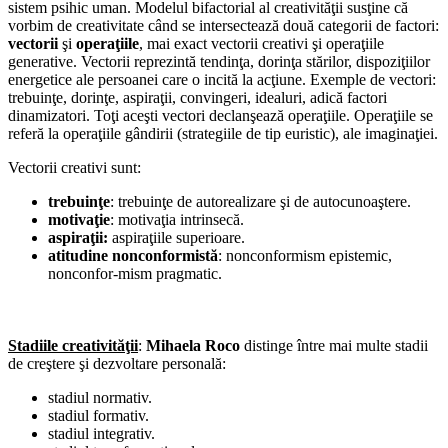
sistem psihic uman. Modelul bifactorial al creativităţii susţine că
vorbim de creativitate când se intersectează două categorii de factori:
vectorii
şi
operaţiile
, mai exact vectorii creativi şi operaţiile
generative. Vectorii reprezintă tendinţa, dorinţa stărilor, dispoziţiilor
energetice ale persoanei care o incită la acţiune. Exemple de vectori:
trebuinţe, dorinţe, aspiraţii, convingeri, idealuri, adică factori
dinamizatori. Toţi aceşti vectori declanşează operaţiile. Operaţiile se
referă la operaţiile gândirii (strategiile de tip euristic), ale imaginaţiei.
Vectorii creativi sunt:
trebuinţe
: trebuinţe de autorealizare şi de autocunoaştere.
motivaţie
: motivaţia intrinsecă.
aspiraţii:
aspiraţiile superioare.
atitudine nonconformistă
: nonconformism epistemic,
nonconfor-mism pragmatic.
Stadiile creativităţii
:
Mihaela Roco
distinge între mai multe stadii
de creştere şi dezvoltare personală:
stadiul normativ.
stadiul formativ.
stadiul integrativ.