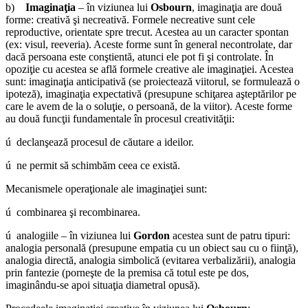
b)
Imaginaţia
– în viziunea lui
Osbourn
, imaginaţia are două
forme: creativă şi necreativă. Formele necreative sunt cele
reproductive, orientate spre trecut. Acestea au un caracter spontan
(ex: visul, reeveria). Aceste forme sunt în general necontrolate, dar
dacă persoana este conştientă, atunci ele pot fi şi controlate. În
opoziţie cu acestea se află formele creative ale imaginaţiei. Acestea
sunt: imaginaţia anticipativă (se proiectează viitorul, se formulează o
ipoteză), imaginaţia expectativă (presupune schiţarea aşteptărilor pe
care le avem de la o soluţie, o persoană, de la viitor). Aceste forme
au două funcţii fundamentale în procesul creativităţii:
ú declanşează procesul de căutare a ideilor.
ú ne permit să schimbăm ceea ce există.
Mecanismele operaţionale ale imaginaţiei sunt:
ú combinarea şi recombinarea.
ú analogiile – în viziunea lui
Gordon
acestea sunt de patru tipuri:
analogia personală (presupune empatia cu un obiect sau cu o fiinţă),
analogia directă, analogia simbolică (evitarea verbalizării), analogia
prin fantezie (porneşte de la premisa că totul este pe dos,
imaginându-se apoi situaţia diametral opusă).