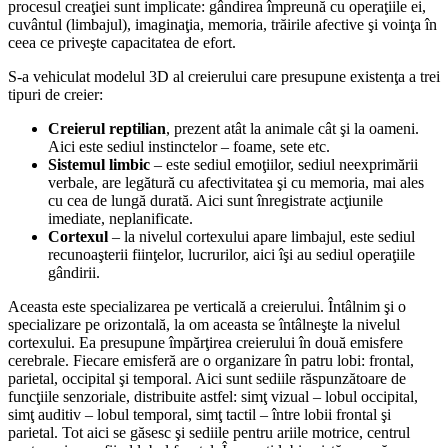
procesul creaţiei sunt implicate: gândirea împreună cu operaţiile ei,
cuvântul (limbajul), imaginaţia, memoria, trăirile afective şi voinţa în
ceea ce priveşte capacitatea de efort.
S-a vehiculat modelul 3D al creierului care presupune existenţa a trei
tipuri de creier:
Creierul reptilian
, prezent atât la animale cât şi la oameni.
Aici este sediul instinctelor – foame, sete etc.
Sistemul limbic
– este sediul emoţiilor, sediul neexprimării
verbale, are legătură cu afectivitatea şi cu memoria, mai ales
cu cea de lungă durată. Aici sunt înregistrate acţiunile
imediate, neplanificate.
Cortexul
– la nivelul cortexului apare limbajul, este sediul
recunoaşterii fiinţelor, lucrurilor, aici îşi au sediul operaţiile
gândirii.
Aceasta este specializarea pe verticală a creierului. Întâlnim şi o
specializare pe orizontală, la om aceasta se întâlneşte la nivelul
cortexului. Ea presupune împărţirea creierului în două emisfere
cerebrale. Fiecare emisferă are o organizare în patru lobi: frontal,
parietal, occipital şi temporal. Aici sunt sediile răspunzătoare de
funcţiile senzoriale, distribuite astfel: simţ vizual – lobul occipital,
simţ auditiv – lobul temporal, simţ tactil – între lobii frontal şi
parietal. Tot aici se găsesc şi sediile pentru ariile motrice, centrul