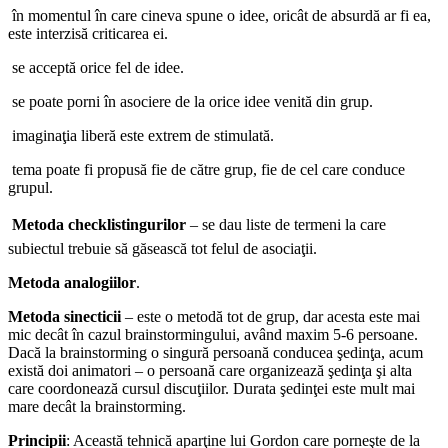
­ în momentul în care cineva spune o idee, oricât de absurdă ar fi ea,
este interzisă criticarea ei.
­ se acceptă orice fel de idee.
­ se poate porni în asociere de la orice idee venită din grup.
­ imaginaţia liberă este extrem de stimulată.
­ tema poate fi propusă fie de către grup, fie de cel care conduce
grupul.

Metoda checklistingurilor
– se dau liste de termeni la care
subiectul trebuie să găsească tot felul de asociaţii.
Metoda analogiilor
.
Metoda sinecticii
– este o metodă tot de grup, dar acesta este mai
mic decât în cazul brainstormingului, având maxim 5-6 persoane.
Dacă la brainstorming o singură persoană conducea şedinţa, acum
există doi animatori – o persoană care organizează şedinţa şi alta
care coordonează cursul discuţiilor. Durata şedinţei este mult mai
mare decât la brainstorming.
Principii
: Această tehnică aparţine lui Gordon care porneşte de la