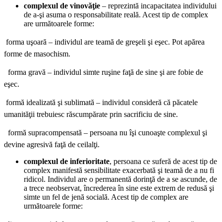
complexul de vinovăţie
– reprezintă incapacitatea individului
de a-şi asuma o responsabilitate reală. Acest tip de complex
are următoarele forme:
 forma uşoară – individul are teamă de greşeli şi eşec. Pot apărea
forme de masochism.
 forma gravă – individul simte ruşine faţă de sine şi are fobie de
eşec.
 formă idealizată şi sublimată – individul consideră că păcatele
umanităţii trebuiesc răscumpărate prin sacrificiu de sine.
 formă supracompensată – persoana nu îşi cunoaşte complexul şi
devine agresivă faţă de ceilalţi.
complexul de inferioritate
, persoana ce suferă de acest tip de
complex manifestă sensibilitate exacerbată şi teamă de a nu fi
ridicol. Individul are o permanentă dorinţă de a se ascunde, de
a trece neobservat, încrederea în sine este extrem de redusă şi
simte un fel de jenă socială. Acest tip de complex are
următoarele forme: