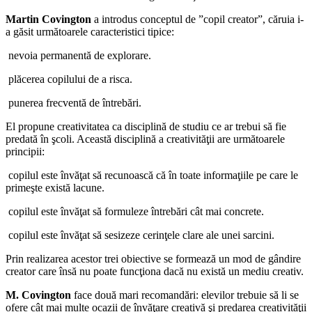
Martin Covington
a introdus conceptul de ”copil creator”, căruia i-
a găsit următoarele caracteristici tipice:
­ nevoia permanentă de explorare.
­ plăcerea copilului de a risca.
­ punerea frecventă de întrebări.
El propune creativitatea ca disciplină de studiu ce ar trebui să fie
predată în şcoli. Această disciplină a creativităţii are următoarele
principii:
­ copilul este învăţat să recunoască că în toate informaţiile pe care le
primeşte există lacune.
­ copilul este învăţat să formuleze întrebări cât mai concrete.
­ copilul este învăţat să sesizeze cerinţele clare ale unei sarcini.
Prin realizarea acestor trei obiective se formează un mod de gândire
creator care însă nu poate funcţiona dacă nu există un mediu creativ.
M. Covington
face două mari recomandări: elevilor trebuie să li se
ofere cât mai multe ocazii de învăţare creativă şi predarea creativităţii