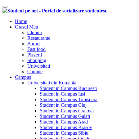
Comutare navigare
Home
Orasul Meu
Cluburi
Restaurante
Baruri
Fast food
Pizzerii
Shopping
Universitati
Camine
Campus
Universitati din Romania
Student in Campus Bucuresti
Student in Campus Iasi
Student in Campus Timisoara
Student in Campus Cluj
Student in Campus Craiova
Student in Campus Galati
Student in Campus Arad
Student in Campus Brasov
Student in Campus Sibiu
Student in Campus Oradea