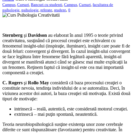
Campus
,
Cursuri
,
Bancuri cu studenti
,
Campus
,
Cursuri
,
facultatea de
,
psihologie
,
psihologie
,
referate
,
student
0
Sternberg
şi
Davidson
au elaborat în anul 1995 o teorie privind
creativitatea, susţinând că procesul creaţiei este echivalent cu
fenomenul insight-ului (inspiraţie, iluminare), insight care poate fi de
două feluri: convergent şi divergent. În cazul insight-ului convergent
se face legătura între fenomene fără legătură aparentă, insight-ul
divergent se manifestă atunci când se găsesc mai multe explicaţii la
un fenomen. Reţinem faptul că insight-ul este cea mai importantă
componentă a creaţiei.
C. Rogers
şi
Rollo May
consideră că baza procesului creaţiei o
constituie nevoia, tendinţa individului de a se autorealiza. Deci, în
viziunea acestor doi autori, la baza creaţiei stă motivaţia. Există două
tipuri de motivaţie:
intrinsecă – reală, autentică, este considerată motorul creaţiei.
extrinsecă – mai puţin spontană, neautentică.
Teoria neurobiopsihologică susţine existenţa unor zone cerebrale
diferite ce sunt răspunzătoare (favorizante) pentru creativitate. În