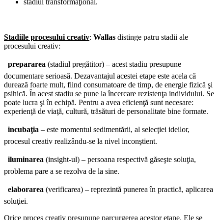
stadiul transformaţional.
Stadiile procesului creativ
:
Wallas
distinge patru stadii ale
procesului creativ:

prepararea
(stadiul pregătitor) – acest stadiu presupune
documentare serioasă. Dezavantajul acestei etape este acela că
durează foarte mult, fiind consumatoare de timp, de energie fizică şi
psihică. În acest stadiu se pune la încercare rezistenţa individului. Se
poate lucra şi în echipă. Pentru a avea eficienţă sunt necesare:
experienţă de viaţă, cultură, trăsături de personalitate bine formate.

incubaţia
– este momentul sedimentării, al selecţiei ideilor,
procesul creativ realizându-se la nivel inconştient.

iluminarea
(insight-ul) – persoana respectivă găseşte soluţia,
problema pare a se rezolva de la sine.

elaborarea
(verificarea) – reprezintă punerea în practică, aplicarea
soluţiei.
Orice proces creativ presupune parcurgerea acestor etape. Ele se