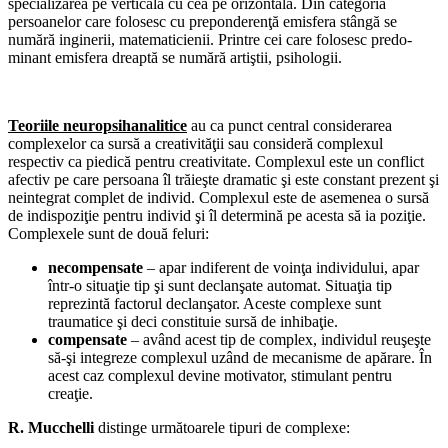
specializarea pe verticală cu cea pe orizontală. Din categoria
persoanelor care folosesc cu preponderenţă emisfera stângă se
numără inginerii, matematicienii. Printre cei care folosesc predo-
minant emisfera dreaptă se numără artiştii, psihologii.
Teoriile neuropsihanalitice
au ca punct central considerarea
complexelor ca sursă a creativităţii sau consideră complexul
respectiv ca piedică pentru creativitate. Complexul este un conflict
afectiv pe care persoana îl trăieşte dramatic şi este constant prezent şi
neintegrat complet de individ. Complexul este de asemenea o sursă
de indispoziţie pentru individ şi îl determină pe acesta să ia poziţie.
Complexele sunt de două feluri:
necompensate
– apar indiferent de voinţa individului, apar
într-o situaţie tip şi sunt declanşate automat. Situaţia tip
reprezintă factorul declanşator. Aceste complexe sunt
traumatice şi deci constituie sursă de inhibaţie.
compensate
– având acest tip de complex, individul reuşeşte
să-şi integreze complexul uzând de mecanisme de apărare. În
acest caz complexul devine motivator, stimulant pentru
creaţie.
R. Mucchelli
distinge următoarele tipuri de complexe: