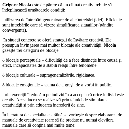
Grigore Nicola
este de părere că un climat creativ trebuie să
îndeplinească următoarele condiţii:
­ utilizarea de întrebări generatoare de alte întrebări (idei). Eficiente
sunt întrebările care să vizeze simplificarea situaţiilor (gândire
convergentă).
­ în situaţii concrete se oferă strategii de învăţare creativă. Ele
presupun învingerea mai multor blocaje ale creativităţii.
Nicola
găseşte trei categorii de blocaje:
ð blocaje perceptuale – dificultăţi de a face distincţie între cauză şi
efect, incapacitatea de a stabili relaţii între fenomene.
ð blocaje culturale – suprageneralizările, rigiditatea.
ð blocaje emoţionale – teama de a greşi, de a vorbi în public.
­ prin exerciţii îl educăm pe individ în a accepta că orice individ este
creativ. Acest lucru se realizează prin tehnici de stimulare a
creativităţii şi prin educarea încrederii de sine.
În literatura de specialitate străină se vorbeşte despre elaborarea de
manuale de creativitate (care să fie predate nu numai elevilor),
manuale care să conţină mai multe teme: