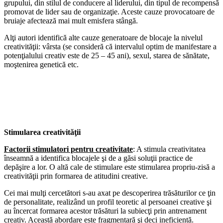
grupului, din stilul de conducere al liderului, din tipul de recompensă
promovat de lider sau de organizaţie. Aceste cauze provocatoare de
bruiaje afectează mai mult emisfera stângă.
Alţi autori identifică alte cauze generatoare de blocaje la nivelul
creativităţii: vârsta (se consideră că intervalul optim de manifestare a
potenţialului creativ este de 25 – 45 ani), sexul, starea de sănătate,
moştenirea genetică etc.
Stimularea creativităţii
Factorii stimulatori pentru creativitate
: A stimula creativitatea
înseamnă a identifica blocajele şi de a găsi soluţii practice de
depăşire a lor. O altă cale de stimulare este stimularea propriu-zisă a
creativităţii prin formarea de atitudini creative.
Cei mai mulţi cercetători s-au axat pe descoperirea trăsăturilor ce ţin
de personalitate, realizând un profil teoretic al persoanei creative şi
au încercat formarea acestor trăsături la subiecţi prin antrenament
creativ. Această abordare este fragmentară şi deci ineficientă.