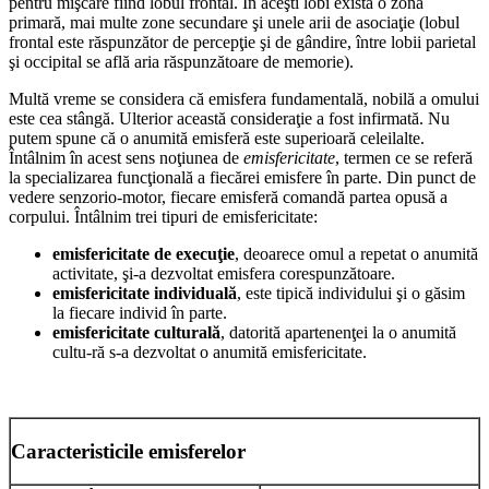
pentru mişcare fiind lobul frontal. În aceşti lobi există o zonă
primară, mai multe zone secundare şi unele arii de asociaţie (lobul
frontal este răspunzător de percepţie şi de gândire, între lobii parietal
şi occipital se află aria răspunzătoare de memorie).
Multă vreme se considera că emisfera fundamentală, nobilă a omului
este cea stângă. Ulterior această consideraţie a fost infirmată. Nu
putem spune că o anumită emisferă este superioară celeilalte.
Întâlnim în acest sens noţiunea de
emisfericitate
, termen ce se referă
la specializarea funcţională a fiecărei emisfere în parte. Din punct de
vedere senzorio-motor, fiecare emisferă comandă partea opusă a
corpului. Întâlnim trei tipuri de emisfericitate:
emisfericitate de execuţie
, deoarece omul a repetat o anumită
activitate, şi-a dezvoltat emisfera corespunzătoare.
emisfericitate individuală
, este tipică individului şi o găsim
la fiecare individ în parte.
emisfericitate culturală
, datorită apartenenţei la o anumită
cultu-ră s-a dezvoltat o anumită emisfericitate.
Caracteristicile emisferelor