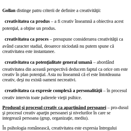
Gollan
distinge patru criterii de definire a creativităţii:

creativitatea ca produs
– a fi creativ înseamnă a obiectiva acest
potenţial, a obţine un produs.

creativitatea ca proces
– presupune considerarea creativităţii ca
având caracter stadial, deoarece niciodată nu putem spune că
creativitatea este instantanee.

creativitatea ca potenţialitate general umană
– abordând
creativitatea din această perspectivă deducem faptul ca orice om este
creativ în plan potenţial. Asta nu înseamnă că el este întotdeauna
creativ, deşi nu există oameni necreativi.

creativitatea ca expresie complexă a personalităţii
– în procesul
creativ intervin toate palierele vieţii psihice.
Produsul şi procesul creativ ca aparţinând persoanei
– pro-dusul
şi procesul creativ aparţin persoanei şi nivelurilor în care se
integrează persoana (grup, organizaţie, mediu).
În psihologia românească, creativitatea este expresia întregului