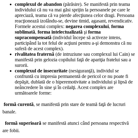
complexul de abandon
(părăsire). Se manifestă prin teama
individului că nu va mai găsi sprijin la persoanele pe care le
apreciază, teama că va pierde afecţiunea celor dragi. Persoana
reacţionează izolându-se, devine timid, agasant, revendicativ.
Formele acestui complex:
negarea complexului
,
forma
sublimată
,
forma intelectualizată
şi
forma
supracompensată
(individul începe să activeze intens,
participând la tot felul de acţiuni pentru a-şi demonstra că nu
suferă de acest complex).
rivalitatea fraternă
(de intruziune sau complexul lui Cain) se
manifestă prin gelozia copilului faţă de apariţia fratelui sau a
surorii.
complexul de insecuritate
(nesiguranţă), individul se
confruntă cu impresia permanentă de pericol ce nu poate fi
depăşit, dublată de o hiperemotivitate a individului şi lipsă de
neâncredere în sine şi în ceilalţi. Acest complex are
următoarele forme:

formă curentă
, se manifestă prin stare de teamă faţă de lucruri
banale.

formă superioară
se manifestă atunci când persoana respectivă
are fobii.