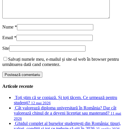
Nume
*
Email
*
Site
Salvați numele meu, e-mailul și site-ul web în browser pentru
următoarea dată cand comentez.
Articole recente
Toți știm că se copiază. Și toți tăcem. Ce urmează pentru
studenți?
12 mai 2026
Cât valorează diploma universitară în România? Dar cât
valorează chinul de a deveni licențiat sau masterand?
11 mai
2026
Ghidul complet al burselor studențești din România: tipuri,
valori, condiții și tot ce trebuie să știi în 2026
25 aprilie 2026