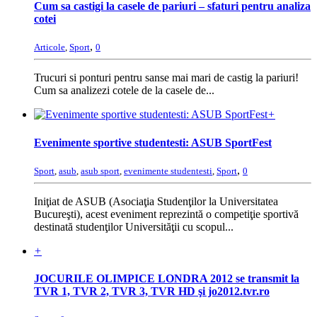
Cum sa castigi la casele de pariuri – sfaturi pentru analiza
cotei
,
Articole
,
Sport
0
Trucuri si ponturi pentru sanse mai mari de castig la pariuri!
Cum sa analizezi cotele de la casele de...
+
Evenimente sportive studentesti: ASUB SportFest
,
Sport
,
asub
,
asub sport
,
evenimente studentesti
,
Sport
0
Iniţiat de ASUB (Asociaţia Studenţilor la Universitatea
Bucureşti), acest eveniment reprezintă o competiţie sportivă
destinată studenţilor Universităţii cu scopul...
+
JOCURILE OLIMPICE LONDRA 2012 se transmit la
TVR 1, TVR 2, TVR 3, TVR HD şi jo2012.tvr.ro