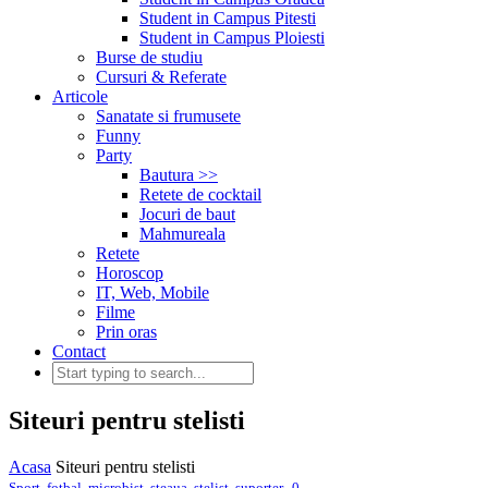
Student in Campus Pitesti
Student in Campus Ploiesti
Burse de studiu
Cursuri & Referate
Articole
Sanatate si frumusete
Funny
Party
Bautura >>
Retete de cocktail
Jocuri de baut
Mahmureala
Retete
Horoscop
IT, Web, Mobile
Filme
Prin oras
Contact
Siteuri pentru stelisti
Acasa
Siteuri pentru stelisti
,
Sport
,
fotbal
,
microbist
,
steaua
,
stelist
,
suporter
0