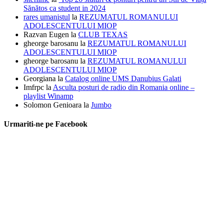
Sănătos ca student in 2024
rares umanistul
la
REZUMATUL ROMANULUI
ADOLESCENTULUI MIOP
Razvan Eugen
la
CLUB TEXAS
gheorge barosanu
la
REZUMATUL ROMANULUI
ADOLESCENTULUI MIOP
gheorge barosanu
la
REZUMATUL ROMANULUI
ADOLESCENTULUI MIOP
Georgiana
la
Catalog online UMS Danubius Galati
Imfrpc
la
Asculta posturi de radio din Romania online –
playlist Winamp
Solomon Genioara
la
Jumbo
Urmariti-ne pe Facebook