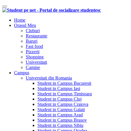
Comutare navigare
Home
Orasul Meu
Cluburi
Restaurante
Baruri
Fast food
Pizzerii
Shopping
Universitati
Camine
Campus
Universitati din Romania
Student in Campus Bucuresti
Student in Campus Iasi
Student in Campus Timisoara
Student in Campus Cluj
Student in Campus Craiova
Student in Campus Galati
Student in Campus Arad
Student in Campus Brasov
Student in Campus Sibiu
Student in Campus Oradea