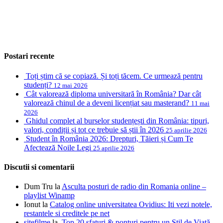
Postari recente
Toți știm că se copiază. Și toți tăcem. Ce urmează pentru
studenți?
12 mai 2026
Cât valorează diploma universitară în România? Dar cât
valorează chinul de a deveni licențiat sau masterand?
11 mai
2026
Ghidul complet al burselor studențești din România: tipuri,
valori, condiții și tot ce trebuie să știi în 2026
25 aprilie 2026
Student în România 2026: Drepturi, Tăieri și Cum Te
Afectează Noile Legi
25 aprilie 2026
Discutii si comentarii
Dum Tru
la
Asculta posturi de radio din Romania online –
playlist Winamp
Ionut
la
Catalog online universitatea Ovidius: Iti vezi notele,
restantele si creditele pe net
sitefilme
la
Top 20 sfaturi & ponturi pentru un Stil de Viață