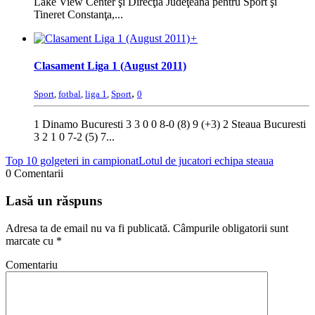
Lake View Center şi Direcţia Judeţeană pentru Sport şi
Tineret Constanţa,...
+
Clasament Liga 1 (August 2011)
,
Sport
,
fotbal
,
liga 1
,
Sport
0
1 Dinamo Bucuresti 3 3 0 0 8-0 (8) 9 (+3) 2 Steaua Bucuresti
3 2 1 0 7-2 (5) 7...
Top 10 golgeteri in campionat
Lotul de jucatori echipa steaua
0 Comentarii
Lasă un răspuns
Adresa ta de email nu va fi publicată.
Câmpurile obligatorii sunt
marcate cu
*
Comentariu