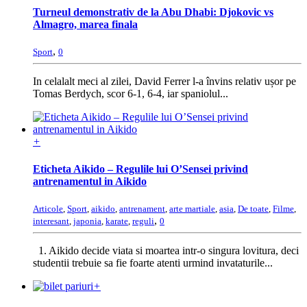
Turneul demonstrativ de la Abu Dhabi: Djokovic vs
Almagro, marea finala
,
Sport
0
In celalalt meci al zilei, David Ferrer l-a învins relativ ușor pe
Tomas Berdych, scor 6-1, 6-4, iar spaniolul...
+
Eticheta Aikido – Regulile lui O’Sensei privind
antrenamentul in Aikido
Articole
,
Sport
,
aikido
,
antrenament
,
arte martiale
,
asia
,
De toate
,
Filme
,
,
interesant
,
japonia
,
karate
,
reguli
0
1. Aikido decide viata si moartea intr-o singura lovitura, deci
studentii trebuie sa fie foarte atenti urmind invataturile...
+