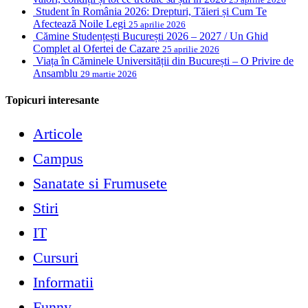
Student în România 2026: Drepturi, Tăieri și Cum Te
Afectează Noile Legi
25 aprilie 2026
Cămine Studențești București 2026 – 2027 / Un Ghid
Complet al Ofertei de Cazare
25 aprilie 2026
Viața în Căminele Universității din București – O Privire de
Ansamblu
29 martie 2026
Topicuri interesante
Articole
Campus
Sanatate si Frumusete
Stiri
IT
Cursuri
Informatii
Funny