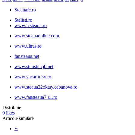
Steauafc.ro
Stelisti.ro
www.fcsteaua.ro
www.steauaonline.com
www.ultras.ro
fansteaua.net
www.stilostil.cjb.net
www.vacarm.3x.ro
www.steaua22oktay.cabanova.ro
www.fansteaua7.z1.ro
Distribuie
0
likes
Articole similare
+