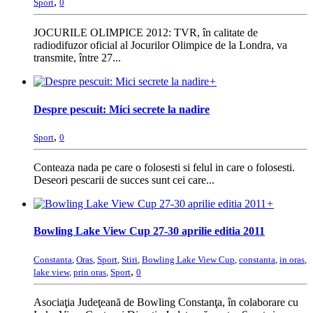
,
Sport
0
JOCURILE OLIMPICE 2012: TVR, în calitate de
radiodifuzor oficial al Jocurilor Olimpice de la Londra, va
transmite, între 27...
+
Despre pescuit: Mici secrete la nadire
,
Sport
0
Conteaza nada pe care o folosesti si felul in care o folosesti.
Deseori pescarii de succes sunt cei care...
+
Bowling Lake View Cup 27-30 aprilie editia 2011
Constanta
,
Oras
,
Sport
,
Stiri
,
Bowling Lake View Cup
,
constanta
,
in oras
,
,
lake view
,
prin oras
,
Sport
0
Asociaţia Judeţeană de Bowling Constanţa, în colaborare cu